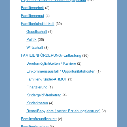
Familienarbeit
(2)
Familienarmut
(4)
Familienfeindlichkeit
(32)
Gesellschaft
(4)
Politik
(25)
Wirtschaft
(8)
FAMILIENFÖRDERUNG/-Entlastung
(36)
Berufsmöglichkeiten / Karriere
(2)
Einkommensausfall / Opportunitätskosten
(1)
Familien-/Kinder-ARMUT
(1)
Finanzierung
(1)
Kindergeld/-freibetrag
(4)
Kinderkosten
(4)
Rente/Babyjahre ( siehe: Erziehungsleistung)
(2)
Familienfreundlichkeit
(2)
Familienleitbilder
(6)