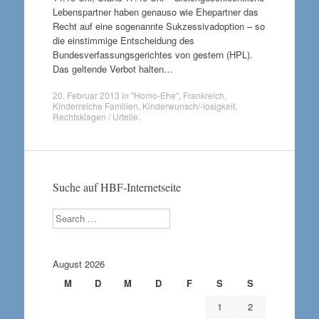
Lebenspartner haben genauso wie Ehepartner das
Recht auf eine sogenannte Sukzessivadoption – so
die einstimmige Entscheidung des
Bundesverfassungsgerichtes von gestern (HPL).
Das geltende Verbot halten…
20. Februar 2013
in
"Homo-Ehe"
,
Frankreich
,
Kinderreiche Familien
,
Kinderwunsch/-losigkeit
,
Rechtsklagen / Urteile
.
Suche auf HBF-Internetseite
Search
August 2026
M
D
M
D
F
S
S
1
2