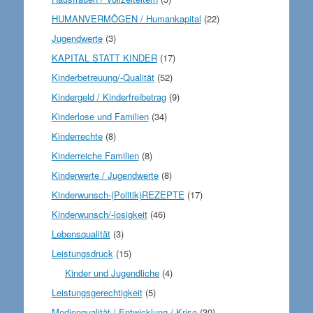
HUMANVERMÖGEN / Humankapital
(22)
Jugendwerte
(3)
KAPITAL STATT KINDER
(17)
Kinderbetreuung/-Qualität
(52)
Kindergeld / Kinderfreibetrag
(9)
Kinderlose und Familien
(34)
Kinderrechte
(8)
Kinderreiche Familien
(8)
Kinderwerte / Jugendwerte
(8)
Kinderwunsch-(Politik)REZEPTE
(17)
Kinderwunsch/-losigkeit
(46)
Lebensqualität
(3)
Leistungsdruck
(15)
Kinder und Jugendliche
(4)
Leistungsgerechtigkeit
(5)
Medienqualität / Entwicklung / Krise
(30)