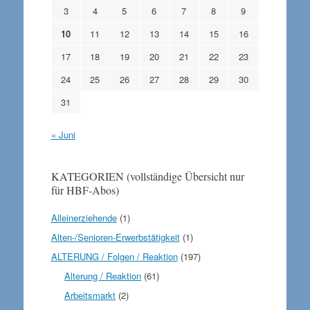
3
4
5
6
7
8
9
10
11
12
13
14
15
16
17
18
19
20
21
22
23
24
25
26
27
28
29
30
31
« Juni
KATEGORIEN (vollständige Übersicht nur
für HBF-Abos)
Alleinerziehende
(1)
Alten-/Senioren-Erwerbstätigkeit
(1)
ALTERUNG / Folgen / Reaktion
(197)
Alterung / Reaktion
(61)
Arbeitsmarkt
(2)