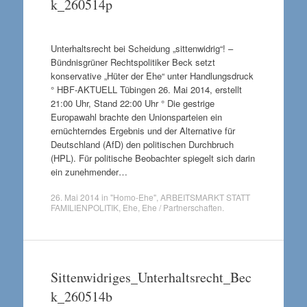
k_260514p
Unterhaltsrecht bei Scheidung „sittenwidrig“! –
Bündnisgrüner Rechtspolitiker Beck setzt
konservative „Hüter der Ehe“ unter Handlungsdruck
° HBF-AKTUELL Tübingen 26. Mai 2014, erstellt
21:00 Uhr, Stand 22:00 Uhr ° Die gestrige
Europawahl brachte den Unionsparteien ein
ernüchterndes Ergebnis und der Alternative für
Deutschland (AfD) den politischen Durchbruch
(HPL). Für politische Beobachter spiegelt sich darin
ein zunehmender…
26. Mai 2014
in
"Homo-Ehe"
,
ARBEITSMARKT STATT
FAMILIENPOLITIK
,
Ehe
,
Ehe / Partnerschaften
.
Sittenwidriges_Unterhaltsrecht_Bec
k_260514b