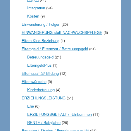
Integration
(24)
Kosten
(9)
Einwanderung / Folgen
(20)
EINWANDERUNG statt NACHWUCHSPFLEGE
(6)
Eltern-Kind Beziehung
(1)
Elterngeld / Elternzeit / Betreuungsgeld
(61)
Betreuungsgeld
(21)
ElterngeldPlus
(1)
Elternqualität/-Bildung
(12)
Elternwünsche
(9)
Kinderbetreuung
(4)
ERZIEHUNGSLEISTUNG
(51)
Ehe
(6)
ERZIEHUNGSGEHALT / -Einkommen
(11)
RENTE / Babyjahre
(26)
Experten / Studien / Forschungsqualität
(31)