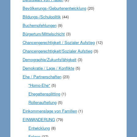
Bevölkerungs-/Geburtenentwicklung
(20)
Bildungs-/Schulpolitik
(44)
Buchempfehlungen
(9)
Bürgertum/Mittelschicht
(3)
Chancengerechtigkeit / Sozialer Aufstieg
(12)
Chancengerechtigkeit/Sozialer Aufstieg
(3)
Demographie/Zukunfsfähigkeit
(3)
Demokratie / Lage / Konflikte
(5)
Ehe / Partnerschaften
(23)
"Homo-Ehe"
(5)
Ehegattensplitting
(1)
Rollenaufteilung
(5)
Einkommenslage von Familien
(1)
EINWANDERUNG
(79)
Entwicklung
(8)
Folgen
(27)