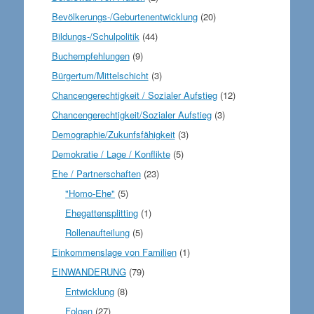
Bevölkerungs-/Geburtenentwicklung
(20)
Bildungs-/Schulpolitik
(44)
Buchempfehlungen
(9)
Bürgertum/Mittelschicht
(3)
Chancengerechtigkeit / Sozialer Aufstieg
(12)
Chancengerechtigkeit/Sozialer Aufstieg
(3)
Demographie/Zukunfsfähigkeit
(3)
Demokratie / Lage / Konflikte
(5)
Ehe / Partnerschaften
(23)
"Homo-Ehe"
(5)
Ehegattensplitting
(1)
Rollenaufteilung
(5)
Einkommenslage von Familien
(1)
EINWANDERUNG
(79)
Entwicklung
(8)
Folgen
(27)