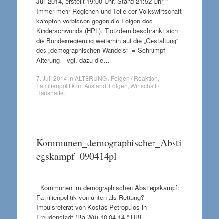
Juli 2014, erstellt 19:00 Uhr, Stand 21:52 Uhr °
Immer mehr Regionen und Teile der Volkswirtschaft
kämpfen verbissen gegen die Folgen des
Kinderschwunds (HPL). Trotzdem beschränkt sich
die Bundesregierung weiterhin auf die „Gestaltung“
des „demographischen Wandels“ (= Schrumpf-
Alterung – vgl. dazu die…
7. Juli 2014
in
ALTERUNG / Folgen / Reaktion
,
Familienpolitik im Ausland
,
Folgen
,
Wirtschaft /
Haushalte
.
Kommunen_demographischer_Absti
egskampf_090414pl
Kommunen im demographischen Abstiegskampf:
Familienpolitik von unten als Rettung? –
Impulsreferat von Kostas Petropulos in
Freudenstadt (Ba-Wü) 10.04.14 ° HBF-