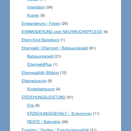
Integration
(24)
Kosten
(9)
Einwanderung / Folgen
(20)
EINWANDERUNG statt NACHWUCHSPFLEGE
(6)
Eltern-Kind Beziehung
(1)
Elterngeld / Elternzeit / Betreuungsgeld
(61)
Betreuungsgeld
(21)
ElterngeldPlus
(1)
Elternqualität/-Bildung
(12)
Elternwünsche
(9)
Kinderbetreuung
(4)
ERZIEHUNGSLEISTUNG
(51)
Ehe
(6)
ERZIEHUNGSGEHALT / -Einkommen
(11)
RENTE / Babyjahre
(26)
Experten / Studien / Forschungsqualität
(31)