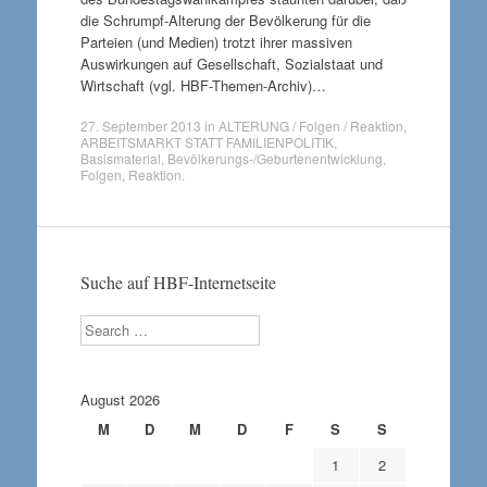
die Schrumpf-Alterung der Bevölkerung für die
Parteien (und Medien) trotzt ihrer massiven
Auswirkungen auf Gesellschaft, Sozialstaat und
Wirtschaft (vgl. HBF-Themen-Archiv)…
27. September 2013
in
ALTERUNG / Folgen / Reaktion
,
ARBEITSMARKT STATT FAMILIENPOLITIK
,
Basismaterial
,
Bevölkerungs-/Geburtenentwicklung
,
Folgen
,
Reaktion
.
Suche auf HBF-Internetseite
Search
August 2026
M
D
M
D
F
S
S
1
2