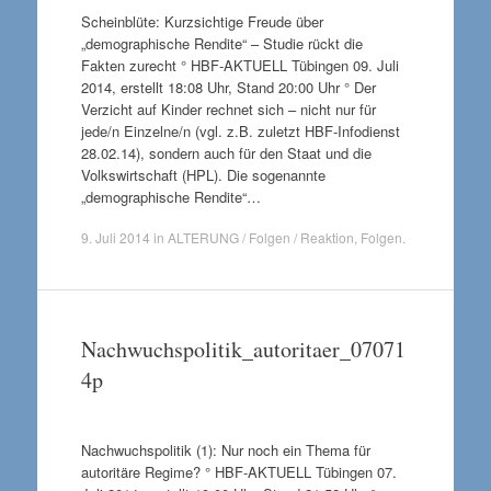
Scheinblüte: Kurzsichtige Freude über
„demographische Rendite“ – Studie rückt die
Fakten zurecht ° HBF-AKTUELL Tübingen 09. Juli
2014, erstellt 18:08 Uhr, Stand 20:00 Uhr ° Der
Verzicht auf Kinder rechnet sich – nicht nur für
jede/n Einzelne/n (vgl. z.B. zuletzt HBF-Infodienst
28.02.14), sondern auch für den Staat und die
Volkswirtschaft (HPL). Die sogenannte
„demographische Rendite“…
9. Juli 2014
in
ALTERUNG / Folgen / Reaktion
,
Folgen
.
Nachwuchspolitik_autoritaer_07071
4p
Nachwuchspolitik (1): Nur noch ein Thema für
autoritäre Regime? ° HBF-AKTUELL Tübingen 07.