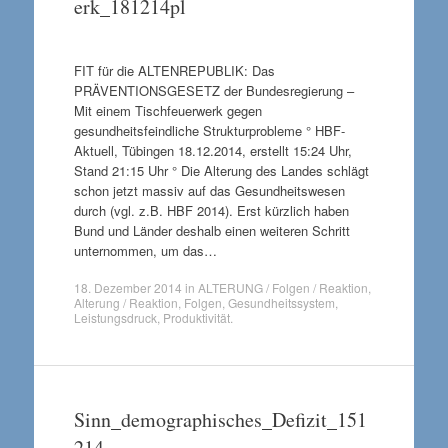
erk_181214pl
FIT für die ALTENREPUBLIK: Das
PRÄVENTIONSGESETZ der Bundesregierung –
Mit einem Tischfeuerwerk gegen
gesundheitsfeindliche Strukturprobleme ° HBF-
Aktuell, Tübingen 18.12.2014, erstellt 15:24 Uhr,
Stand 21:15 Uhr ° Die Alterung des Landes schlägt
schon jetzt massiv auf das Gesundheitswesen
durch (vgl. z.B. HBF 2014). Erst kürzlich haben
Bund und Länder deshalb einen weiteren Schritt
unternommen, um das…
18. Dezember 2014
in
ALTERUNG / Folgen / Reaktion
,
Alterung / Reaktion
,
Folgen
,
Gesundheitssystem
,
Leistungsdruck
,
Produktivität
.
Sinn_demographisches_Defizit_151
214