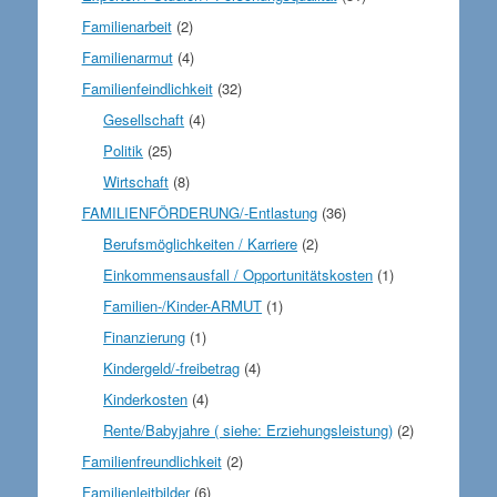
Familienarbeit
(2)
Familienarmut
(4)
Familienfeindlichkeit
(32)
Gesellschaft
(4)
Politik
(25)
Wirtschaft
(8)
FAMILIENFÖRDERUNG/-Entlastung
(36)
Berufsmöglichkeiten / Karriere
(2)
Einkommensausfall / Opportunitätskosten
(1)
Familien-/Kinder-ARMUT
(1)
Finanzierung
(1)
Kindergeld/-freibetrag
(4)
Kinderkosten
(4)
Rente/Babyjahre ( siehe: Erziehungsleistung)
(2)
Familienfreundlichkeit
(2)
Familienleitbilder
(6)