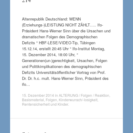
Altenrepublik Deutschland: WENN
(Erziehungs-)LEISTUNG NICHT ZÄHLT….. Ifo-
Präsident Hans-Werner Sinn über die Ursachen und
dramatischen Folgen des Demographischen
Defizits ° HBF-LESE/VIDEO-Tip, Tübingen
15.12.14, erstellt 20:45 Uhr ° Ifo-Institut Montag,
15. Dezember 2014, 18:00 Uhr, °
Generationen(un-)gerechtigkeit, Ursachen, Folgen
und Politikimplikationen des demographischen
Defizits Universitätsöffentlicher Vortrag von Prof.
Dr. Dr. h.c. mult. Hans-Werner Sinn, Präsident des
ifo…
15. Dezember 2014
in
ALTERUNG / Folgen / Reaktion
,
Basismaterial
,
Folgen
,
Kinderwunsch/-losigkeit
,
Rentensicherheit und Kinder
.