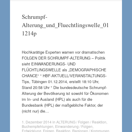
Schrumpf-
Alterung_und_Fluechtlingswelle_01
1214p
Hochkarätige Experten warnen vor dramatischen
FOLGEN DER SCHRUMPF-ALTERUNG – Politik
sieht EINWANDERUNGS- UND
FLÜCHTLINGSWELLE als „DEMOGRAPHISCHE
CHANCE“ ° HBF-AKTUELL/VERANSTALTUNGS-
Tips, Tübingen 01.12.2014, erstellt 18:10 Uhr,
Stand 20:58 Uhr ° Die bundesdeutsche Schrumpf-
Alterung der Bevölkerung ist sowohl für Ökonomen
im In- und Ausland (HPL) als auch für die
Bundesbank (HPL) der maßgebliche Faktor, der
(nicht nur) die…
1. Dezember 2014
in
ALTERUNG / Folgen / Reaktion
,
Buchempfehlungen
,
Einwanderung / Folgen
,
Entwicklung
,
Folgen
,
Reaktion
,
Regionen / Kommunen
.