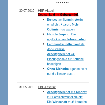
…….
30.07.2010
HBF-Aktuell:
Deutschland im
Geburtentief
:
Bundesfamilien
ministerin
empfiehlt Paaren: Mehr
Optimismus
wagen!
Flexible
Jugend
: Die
unglücklichen
Jobnomaden
Familienfreundlichkeit
als
Job-Bremse
:
Arbeitgeberchef
will
Planungsrisiko für Betriebe
beseitigen
Ohne Sicherheit
gehen nicht
.
nur die Kinder aus..
31.05.2010
HBF-Lesetip:
Arbeitgeberchef
mit Klartext
zur Familienfreundlichkeit:
Die
Wirtschaft
muß kämpfen