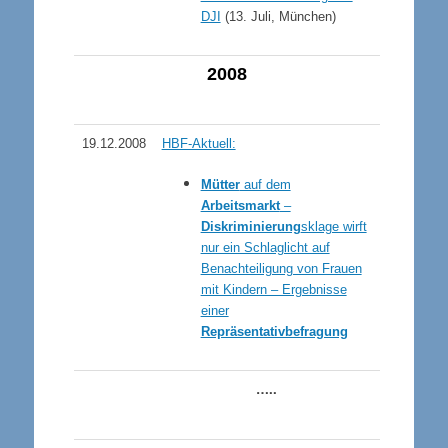
DJI
(13. Juli, München)
200
8
19.12.2008
HBF-Aktuell:
Mütter
auf dem
Arbeitsmarkt
–
Diskriminierung
sklage wirft
nur ein Schlaglicht auf
Benachteiligung von Frauen
mit Kindern – Ergebnisse
einer
Repräsentativbefragung
…..