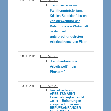
05.10.2011
HBF-
Aktuell:
Traumtänzerin im
Familienministerium
:
Kristina Schröder fabuliert
von
Ausweitung
der
Vätermonate
–
Wirtschaft
besteht auf
unterbrechungsfreien
Arbeitseinsatz
von Eltern
28.09.2011
HBF-
Aktuell:
„
Familienbewußte
Arbeitswelt
“ – ein
Phantom
?
2
3.03.2011
HBF-Aktuell:
Rekordwerte am
ARBEITSMARKT
:
Erwerbslosigkeit sinkt
weiter –
Belastungen
steigen – Immer mehr
BERUFSANFÄNGER