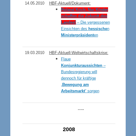
14
.05.2010
HBF-Aktuell/Dokument:
Roland Koch: Nur Kinder
schaffen die Zukunft des
Landes!
– Die vergessenen
Einsichten des
hessische
n
Ministerpräsident
en
19.03.2010
HBF-Aktuell-Weltwirtschaftskrise:
Flaue
Konjunkturaussichten
–
Bundesregierung will
dennoch für kräftige
„
Bewegung am
Arbeitsmarkt
“ sorgen
…..
200
8