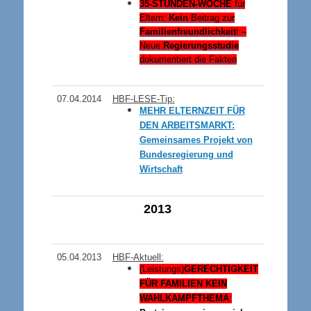
35-STUNDEN-WOCHE
für
Eltern:
Kein
Beitrag zur
Familienfreundlichkeit
! –
Neue
Regierungsstudie
dokumentiert die Fakten
07.04.2014
HBF-LESE-Tip:
ME
HR ELTERNZEIT FÜR
DEN ARBEITSMARKT
:
Gemeinsames Projekt von
Bundesregierung und
Wirtschaft
201
3
05
.04.2013
HBF-Aktuell:
(Leistungs)
GERECHTIGKEIT
FÜR FAMILIEN KEIN
WAHLKAMPFTHEMA
: