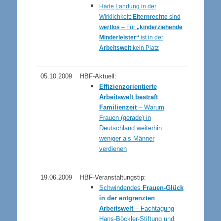
Harte Landung in der
Wirklichkeit:
Elternrechte
sind
wertlos
– Für
„kinderziehende
Minderleister“
ist in der
Arbeitswelt
kein Platz
05.10.2009
HBF-Aktuell:
Effizienzorientierte
Arbeitswelt bestraft
Familienzeit
– Warum
Frauen
(gerade) in
Deutschland weiterhin
weniger als Männer
verdienen
19.06.2009
HBF-Veranstaltungstip:
Schwindendes
Frauen-Glück
in der entgrenzten
Arbeitswelt
– Fachtagung
Hans-Böckler-Stiftung und