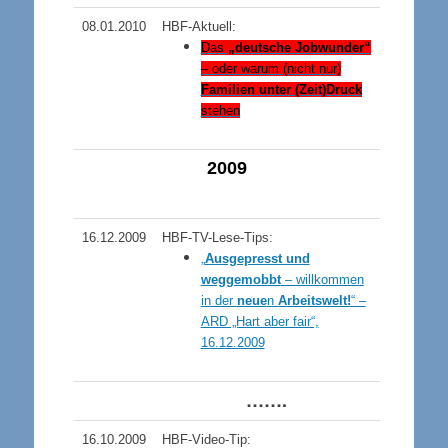
08.01.2010
HBF-Aktuell:
Das
„deutsche Jobwunder“
– oder warum (nicht nur)
Familien unter (Zeit)Druck
stehen
200
9
16.12.2009
HBF-TV-Lese-Tips:
„
Ausgepresst und
weggemobbt
– willkommen
in der
neue
n
Arbeitswelt!
“ –
ARD „Hart aber fair“,
16.12.2009
…….
16.10.2009
HBF-Video-Tip: