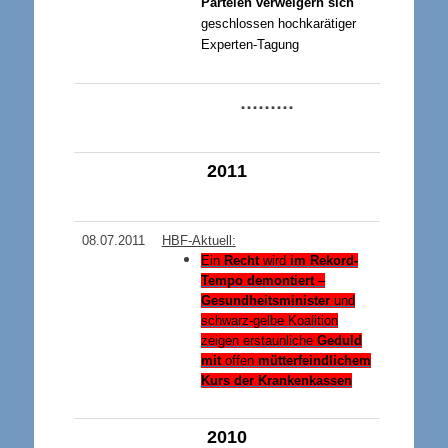
Parteien verweigern sich
geschlossen hochkarätiger
Experten-Tagung
………
201
1
08.07.2011
HBF-Aktuell:
Ein
Recht
wird
im Rekord-
Tempo demontiert
–
Gesundheitsminister
und
schwarz-gelbe Koalition
zeigen erstaunliche
Geduld
mit
offen
mütterfeindlichem
Kurs der Krankenkassen
2010