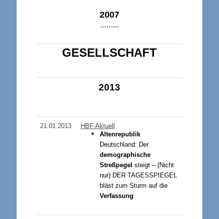
200
7
….
…..
GESELLSCHAFT
2013
21
.01.201
3
HBF-Aktuell
Altenrepublik
Deutschland: Der
demographische
Streßpegel
steigt – (Nicht
nur) DER TAGESSPIEGEL
bläst zum Sturm auf die
Verfassung