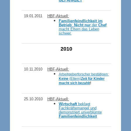
GEFÄHRDET
19.01.2011
HBF-Aktuell:
Familienfeindlichkeit im
Betrieb
:
Nicht nur
der
Chef
macht Eltern das Leben
schwer.
2010
10.11.2010
HBF-Aktuell:
Arbeitgeberforscher bestätigen:
Keine
(Eltern)
Zeit für Kinder
macht sich bezahlt
!
25.10.2010
HBF-Aktuell:
Wirtschaft
beklagt
Fachkräftemangel und
demonstriert unverblümte
Familienfeindlichkeit