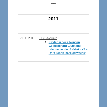
…..
2011
21
.03.2011
HBF-Aktuell:
Kinder in der alternden
Gesellschaft: Glücksfall
oder nervender
Störfaktor
? –
Der Graben im Alltag wächst
….