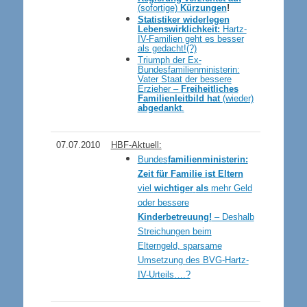
(sofortige)
Kürzungen
!
Statistiker widerlegen
Lebenswirklichkeit:
Hartz-
IV-Familien geht es besser
als gedacht!(?)
Triumph der Ex-
Bundesfamilienministerin:
Vater Staat der bessere
Erzieher –
Freiheitliches
Familienleitbild hat
(wieder)
abgedankt
.
07.07.2010
HBF-Aktuell:
Bundes
familienministerin:
Zeit für Familie ist Eltern
viel
wichtiger
als
mehr Geld
oder bessere
Kinderbetreuung!
– Deshalb
Streichungen beim
Elterngeld, sparsame
Umsetzung des BVG-Hartz-
IV-Urteils….?