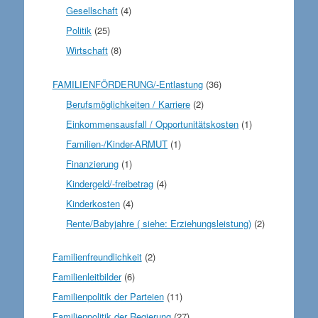
Gesellschaft
(4)
Politik
(25)
Wirtschaft
(8)
FAMILIENFÖRDERUNG/-Entlastung
(36)
Berufsmöglichkeiten / Karriere
(2)
Einkommensausfall / Opportunitätskosten
(1)
Familien-/Kinder-ARMUT
(1)
Finanzierung
(1)
Kindergeld/-freibetrag
(4)
Kinderkosten
(4)
Rente/Babyjahre ( siehe: Erziehungsleistung)
(2)
Familienfreundlichkeit
(2)
Familienleitbilder
(6)
Familienpolitik der Parteien
(11)
Familienpolitik der Regierung
(27)