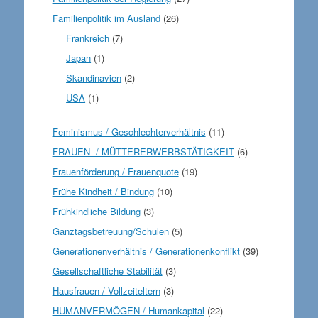
Familienpolitik im Ausland
(26)
Frankreich
(7)
Japan
(1)
Skandinavien
(2)
USA
(1)
Feminismus / Geschlechterverhältnis
(11)
FRAUEN- / MÜTTERERWERBSTÄTIGKEIT
(6)
Frauenförderung / Frauenquote
(19)
Frühe Kindheit / Bindung
(10)
Frühkindliche Bildung
(3)
Ganztagsbetreuung/Schulen
(5)
Generationenverhältnis / Generationenkonflikt
(39)
Gesellschaftliche Stabilität
(3)
Hausfrauen / Vollzeiteltern
(3)
HUMANVERMÖGEN / Humankapital
(22)