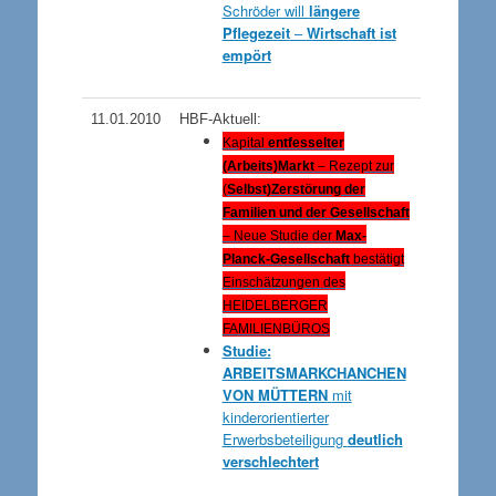
Schröder will
längere
Pflegezeit
–
Wirtschaft ist
empört
11.01.2010
HBF-Aktuell:
Kapital
entfesselter
(Arbeits)Markt
– Rezept zur
(
Selbst)Zerstörung der
Familien und der Gesellschaft
– Neue Studie der
Max-
Planck-Gesellschaft
bestätigt
Einschätzungen
des
HEIDELBERGER
FAMILIENBÜROS
Studie:
ARBEITSMARKCHANCHEN
VON MÜTTERN
mit
kinderorientierter
Erwerbsbeteiligung
deutlich
verschlechtert