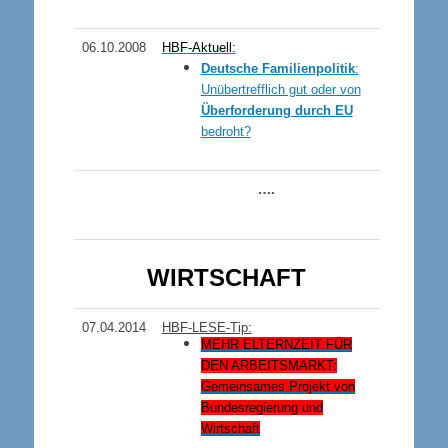
06.10.2008
HBF-Aktuell:
Deutsche Familienpolitik
:
Unübertrefflich gut oder von
Überforderung durch EU
bedroht?
….
WIRTSCHAFT
07.04.2014
HBF-LESE-Tip:
ME
HR ELTERNZEIT FÜR
DEN ARBEITSMARKT
:
Gemeinsames Projekt von
Bundesregierung und
Wirtschaft