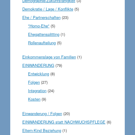
Demographie/Zukunfsfähigkeit
(3)
Demokratie / Lage / Konflikte
(5)
Ehe / Partnerschaften
(23)
"Homo-Ehe"
(5)
Ehegattensplitting
(1)
Rollenaufteilung
(5)
Einkommenslage von Familien
(1)
EINWANDERUNG
(79)
Entwicklung
(8)
Folgen
(27)
Integration
(24)
Kosten
(9)
Einwanderung / Folgen
(20)
EINWANDERUNG statt NACHWUCHSPFLEGE
(6)
Eltern-Kind Beziehung
(1)