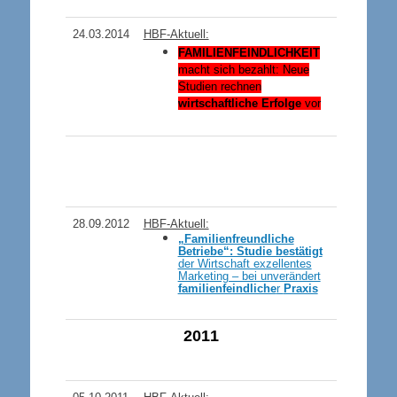
24.03.2014
HBF-Aktuell:
FAMILIENFEINDLICHKEIT
macht sich bezahlt: Neue
Studien rechnen
wirtschaftliche Erfolge
vor
28.09.2012
HBF-Aktuell:
„Familienfreundliche
Betriebe“: Studie bestätigt
der Wirtschaft exzellentes
Marketing – bei unverändert
familienfeindliche
r
Praxis
201
1