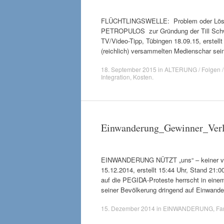
FLÜCHTLINGSWELLE: Problem oder Lösung
PETROPULOS zur Gründung der Till Schwe
TV/Video-Tipp, Tübingen 18.09.15, erstellt
(reichlich) versammelten Medienschar sein
18. September 2015
in
ALTERUNG / Folgen /
Integration
,
Kosten
.
Einwanderung_Gewinner_Verl
EINWANDERUNG NÜTZT „uns“ – keiner verli
15.12.2014, erstellt 15:44 Uhr, Stand 21:
auf die PEGIDA-Proteste herrscht in eine
seiner Bevölkerung dringend auf Einwan
15. Dezember 2014
in
EINWANDERUNG
,
Fam