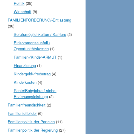
Politik
(25)
Wirtschaft
(8)
FAMILIENFÖRDERUNG/-Entlastung
(36)
Berufsmöglichkeiten / Karriere
(2)
Einkommensausfall /
Opportunitätskosten
(1)
Familien-/Kinder-ARMUT
(1)
Finanzierung
(1)
Kindergeld/-freibetrag
(4)
Kinderkosten
(4)
Rente/Babyjahre ( siehe:
Erziehungsleistung)
(2)
Familienfreundlichkeit
(2)
Familienleitbilder
(6)
Familienpolitik der Parteien
(11)
Familienpolitik der Regierung
(27)