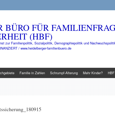
R BÜRO FÜR FAMILIENFRA
RHEIT (HBF)
nst zur Familienpolitik, Sozialpolitik, Demographiepolitik und Nachwuchspo
IERT / www.heidelberger-familienbuero.de
chgebiete
Familie in Zahlen
Schrumpf-Alterung
Mehr Kinder?
HBF 
ftssicherung_180915