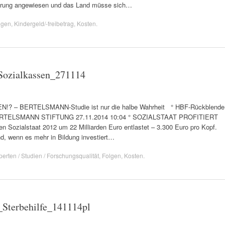
derung angewiesen und das Land müsse sich…
lgen
,
Kindergeld/-freibetrag
,
Kosten
.
Sozialkassen_271114
? – BERTELSMANN-Studie ist nur die halbe Wahrheit ° HBF-Rückblende
r ° BERTELSMANN STIFTUNG 27.11.2014 10:04 ° SOZIALSTAAT PROFITIERT
zialstaat 2012 um 22 Milliarden Euro entlastet – 3.300 Euro pro Kopf.
nd, wenn es mehr in Bildung investiert…
perten / Studien / Forschungsqualität
,
Folgen
,
Kosten
.
_Sterbehilfe_141114pl