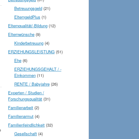
Betreuungsgeld
(21)
ElterngeldPlus
(1)
Elternqualität/-Bildung
(12)
Elternwünsche
(9)
Kinderbetreuung
(4)
ERZIEHUNGSLEISTUNG
(51)
Ehe
(6)
ERZIEHUNGSGEHALT / -
Einkommen
(11)
RENTE / Babyjahre
(26)
Experten / Studien /
Forschungsqualität
(31)
Familienarbeit
(2)
Familienarmut
(4)
Familienfeindlichkeit
(32)
e
Gesellschaft
(4)