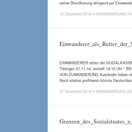
seiner Bevölkerung dringend auf Einwan
15. Dezember 2014
in
EINWANDERUNG
,
Fo
Einwanderer_als_Retter_der_
EINWANDERER retten die SOZIALKASSEN!
Tübingen 27.11.14, erstellt 16:10 Uh
VON ZUWANDERUNG Ausländer haben den So
Noch stärker profitieren könnte Deutschla
27. November 2014
in
EINWANDERUNG
,
Ex
Grenzen_des_Sozialstaates_u