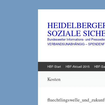
HEIDELBERGE
SOZIALE SICHE
Bundesweiter Informations- und Pressedie
VERBANDSUNABHÄNGIG – SPENDENFINANZ
Zum
HBF-Start
HBF-Aktuell 2015
HBF-Sa
Inhalt
springen
Kosten
fluechtlingswelle_und_zukun