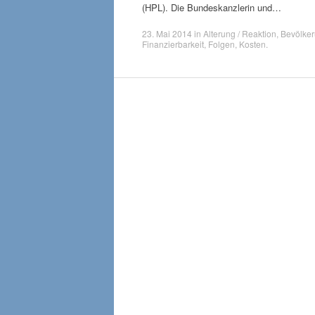
(HPL). Die Bundeskanzlerin und…
23. Mai 2014
in
Alterung / Reaktion
,
Bevölker
Finanzierbarkeit
,
Folgen
,
Kosten
.