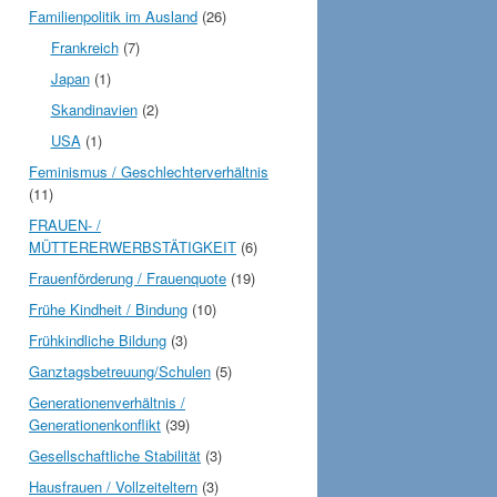
Familienpolitik im Ausland
(26)
Frankreich
(7)
Japan
(1)
Skandinavien
(2)
USA
(1)
Feminismus / Geschlechterverhältnis
(11)
FRAUEN- /
MÜTTERERWERBSTÄTIGKEIT
(6)
Frauenförderung / Frauenquote
(19)
Frühe Kindheit / Bindung
(10)
Frühkindliche Bildung
(3)
Ganztagsbetreuung/Schulen
(5)
Generationenverhältnis /
Generationenkonflikt
(39)
Gesellschaftliche Stabilität
(3)
Hausfrauen / Vollzeiteltern
(3)