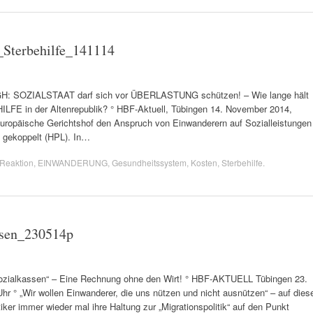
_Sterbehilfe_141114
uGH: SOZIALSTAAT darf sich vor ÜBERLASTUNG schützen! – Wie lange hält
FE in der Altenrepublik? ° HBF-Aktuell, Tübingen 14. November 2014,
 Europäische Gerichtshof den Anspruch von Einwanderern auf Sozialleistungen
t gekoppelt (HPL). In…
Reaktion
,
EINWANDERUNG
,
Gesundheitssystem
,
Kosten
,
Sterbehilfe
.
ssen_230514p
Sozialkassen“ – Eine Rechnung ohne den Wirt! ° HBF-AKTUELL Tübingen 23.
Uhr ° „Wir wollen Einwanderer, die uns nützen und nicht ausnützen“ – auf dies
tiker immer wieder mal ihre Haltung zur „Migrationspolitik“ auf den Punkt