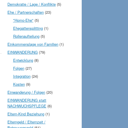
Demokratie / Lage / Konflikte
(5)
Ehe / Partnerschaften
(23)
"Homo-Ehe"
(5)
Ehegattensplitting
(1)
Rollenaufteilung
(5)
Einkommenslage von Familien
(1)
EINWANDERUNG
(79)
Entwicklung
(8)
Folgen
(27)
Integration
(24)
Kosten
(9)
Einwanderung / Folgen
(20)
EINWANDERUNG statt
NACHWUCHSPFLEGE
(6)
Eltern-Kind Beziehung
(1)
Elterngeld / Elternzeit /
Betreuungsgeld
(61)