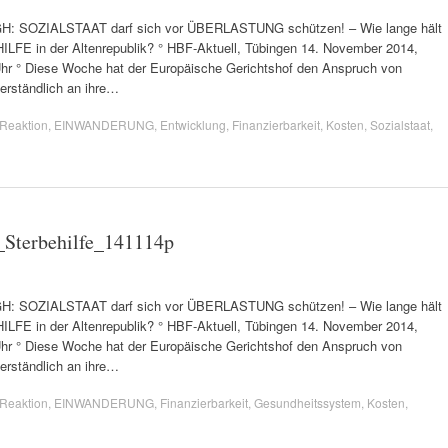
uGH: SOZIALSTAAT darf sich vor ÜBERLASTUNG schützen! – Wie lange hält
FE in der Altenrepublik? ° HBF-Aktuell, Tübingen 14. November 2014,
 Uhr ° Diese Woche hat der Europäische Gerichtshof den Anspruch von
erständlich an ihre…
Reaktion
,
EINWANDERUNG
,
Entwicklung
,
Finanzierbarkeit
,
Kosten
,
Sozialstaat
,
_Sterbehilfe_141114p
uGH: SOZIALSTAAT darf sich vor ÜBERLASTUNG schützen! – Wie lange hält
FE in der Altenrepublik? ° HBF-Aktuell, Tübingen 14. November 2014,
 Uhr ° Diese Woche hat der Europäische Gerichtshof den Anspruch von
erständlich an ihre…
Reaktion
,
EINWANDERUNG
,
Finanzierbarkeit
,
Gesundheitssystem
,
Kosten
,