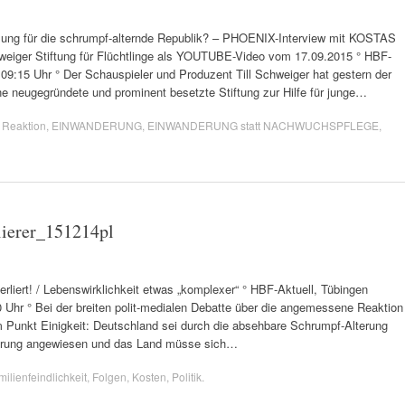
 für die schrumpf-alternde Republik? – PHOENIX-Interview mit KOSTAS
iger Stiftung für Flüchtlinge als YOUTUBE-Video vom 17.09.2015 ° HBF-
 09:15 Uhr ° Der Schauspieler und Produzent Till Schweiger hat gestern der
e neugegründete und prominent besetzte Stiftung zur Hilfe für junge…
 Reaktion
,
EINWANDERUNG
,
EINWANDERUNG statt NACHWUCHSPFLEGE
,
ierer_151214pl
ert! / Lebenswirklichkeit etwas „komplexer“ ° HBF-Aktuell, Tübingen
00 Uhr ° Bei der breiten polit-medialen Debatte über die angemessene Reaktion
m Punkt Einigkeit: Deutschland sei durch die absehbare Schrumpf-Alterung
derung angewiesen und das Land müsse sich…
ilienfeindlichkeit
,
Folgen
,
Kosten
,
Politik
.