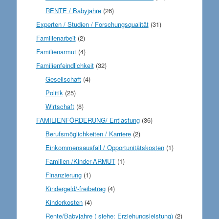
RENTE / Babyjahre
(26)
Experten / Studien / Forschungsqualität
(31)
Familienarbeit
(2)
Familienarmut
(4)
Familienfeindlichkeit
(32)
Gesellschaft
(4)
Politik
(25)
Wirtschaft
(8)
FAMILIENFÖRDERUNG/-Entlastung
(36)
Berufsmöglichkeiten / Karriere
(2)
Einkommensausfall / Opportunitätskosten
(1)
Familien-/Kinder-ARMUT
(1)
Finanzierung
(1)
Kindergeld/-freibetrag
(4)
Kinderkosten
(4)
Rente/Babyjahre ( siehe: Erziehungsleistung)
(2)