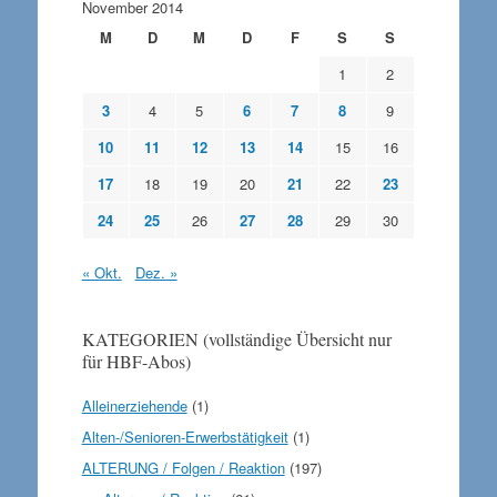
November 2014
M
D
M
D
F
S
S
1
2
3
4
5
6
7
8
9
10
11
12
13
14
15
16
17
18
19
20
21
22
23
24
25
26
27
28
29
30
« Okt.
Dez. »
KATEGORIEN (vollständige Übersicht nur
für HBF-Abos)
Alleinerziehende
(1)
Alten-/Senioren-Erwerbstätigkeit
(1)
ALTERUNG / Folgen / Reaktion
(197)