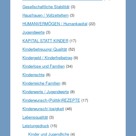
Gesellschaftliche Stabilität
(3)
Hausfrauen / Vollzeiteltern
(3)
HUMANVERMÖGEN / Humankapital
(22)
Jugendwerte
(3)
KAPITAL STATT KINDER
(17)
Kinderbetreuung/-Qualität
(52)
Kindergeld / Kinderfreibetrag
(9)
Kinderlose und Familien
(34)
Kinderrechte
(8)
Kinderreiche Familien
(8)
Kinderwerte / Jugendwerte
(8)
Kinderwunsch-(Politik)REZEPTE
(17)
Kinderwunsch/-losigkeit
(46)
Lebensqualität
(3)
Leistungsdruck
(15)
Kinder und Jugendliche
(4)