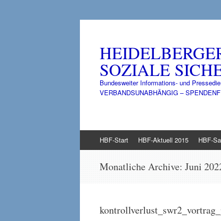
HEIDELBERGE
SOZIALE SICHE
Bundesweiter Informations- und Pressedie
VERBANDSUNABHÄNGIG – SPENDENFINANZ
Zum
HBF-Start
HBF-Aktuell 2015
HBF-Sa
Inhalt
springen
Monatliche Archive:
Juni 202
kontrollverlust_swr2_vortr