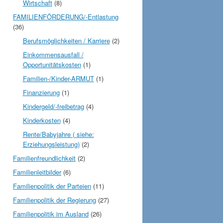
Wirtschaft
(8)
FAMILIENFÖRDERUNG/-Entlastung
(36)
Berufsmöglichkeiten / Karriere
(2)
Einkommensausfall /
Opportunitätskosten
(1)
Familien-/Kinder-ARMUT
(1)
Finanzierung
(1)
Kindergeld/-freibetrag
(4)
Kinderkosten
(4)
Rente/Babyjahre ( siehe:
Erziehungsleistung)
(2)
Familienfreundlichkeit
(2)
Familienleitbilder
(6)
Familienpolitik der Parteien
(11)
Familienpolitik der Regierung
(27)
Familienpolitik im Ausland
(26)