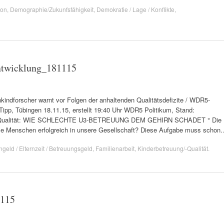
ion
,
Demographie/Zukunfsfähigkeit
,
Demokratie / Lage / Konflikte
,
entwicklung_181115
dforscher warnt vor Folgen der anhaltenden Qualitätsdefizite / WDR5-
-Tipp, Tübingen 18.11.15, erstellt 19:40 Uhr WDR5 Politikum, Stand:
ita-Qualität: WIE SCHLECHTE U3-BETREUUNG DEM GEHIRN SCHADET ° Die
viele Menschen erfolgreich in unsere Gesellschaft? Diese Aufgabe muss scho
ngeld / Elternzeit / Betreuungsgeld
,
Familienarbeit
,
Kinderbetreuung/-Qualität
.
1115