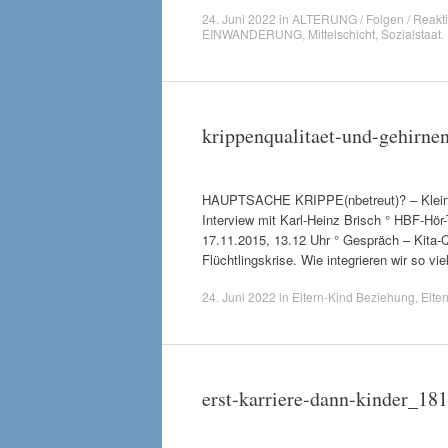
24. Juni 2022
in
ALTERUNG / Folgen / Reakt
EINWANDERUNG
,
Mittelschicht
,
Sozialstaat
.
krippenqualitaet-und-gehirn
HAUPTSACHE KRIPPE(nbetreut)? – Kleinkin
Interview mit Karl-Heinz Brisch ° HBF-Hör
17.11.2015, 13.12 Uhr ° Gespräch – K
Flüchtlingskrise. Wie integrieren wir so 
24. Juni 2022
in
Eltern-Kind Beziehung
,
Elter
erst-karriere-dann-kinder_18