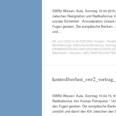
SWR2 Wissen: Aula, Sonntag 19.04.2015
zwischen Resignation und Radikalismus Vo
soziale Sicherheit Anmoderation Unsere ü
Fugen geraten. Die europäische Banken-, 
und…
26. Juni 2022
in
ALTERUNG / Folgen / Reakt
Bevölkerungs-/Geburtenentwicklung
,
Demogra
EINWANDERUNG statt NACHWUCHSPFLE
Wachstum / Grenzen
,
WELTWIRTSCHAFTSKRI
kontrollverlust_swr2_vortrag
SWR2 Wissen: Aula, Sonntag 19.04.15, 
Radikalismus Von Kostas Petropulos ° Uns
den Fugen geraten. Die europäische Bank
zerstört und damit den Kitt zwischen den 