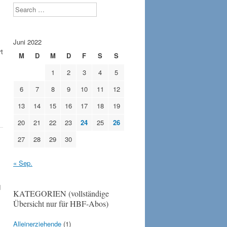
Search
Juni 2022
t
M
D
M
D
F
S
S
1
2
3
4
5
6
7
8
9
10
11
12
13
14
15
16
17
18
19
20
21
22
23
24
25
26
27
28
29
30
« Sep.
d
KATEGORIEN (vollständige
Übersicht nur für HBF-Abos)
Alleinerziehende
(1)