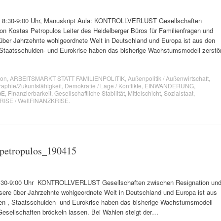
, 8:30-9:00 Uhr, Manuskript Aula: KONTROLLVERLUST Gesellschaften
n Kostas Petropulos Leiter des Heidelberger Büros für Familienfragen und
ber Jahrzehnte wohlgeordnete Welt in Deutschland und Europa ist aus den
Staatsschulden- und Eurokrise haben das bisherige Wachstumsmodell zerstör
ion
,
ARBEITSMARKT STATT FAMILIENPOLITIK
,
Außenpolitik / Außenwirtschaft
,
phie/Zukunfsfähigkeit
,
Demokratie / Lage / Konflikte
,
EINWANDERUNG
,
GE
,
Finanzierbarkeit
,
Gesellschaftliche Stabilität
,
Mittelschicht
,
Sozialstaat
,
SE / WeltFINANZKRISE
.
_petropulos_190415
8:30-9:00 Uhr KONTROLLVERLUST Gesellschaften zwischen Resignation un
ere über Jahrzehnte wohlgeordnete Welt in Deutschland und Europa ist aus
en-, Staatsschulden- und Eurokrise haben das bisherige Wachstumsmodell
Gesellschaften bröckeln lassen. Bei Wahlen steigt der…