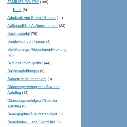
FAMILIENPOLITIK
(108)
Kritik
(5)
Arbeitzeit von Eltern / Frauen
(11)
Außenpolitik / Außenwirtschaft
(23)
Basismaterial
(76)
Berufswahl von Frauen
(2)
Bevölkerungs-/Geburtenentwicklung
(20)
Bildungs-/Schulpolitik
(44)
Buchempfehlungen
(9)
Bürgertum/Mittelschicht
(3)
Chancengerechtigkeit / Sozialer
Aufstieg
(12)
Chancengerechtigkeit/Sozialer
Aufstieg
(3)
Demographie/Zukunfsfähigkeit
(3)
Demokratie / Lage / Konflikte
(5)