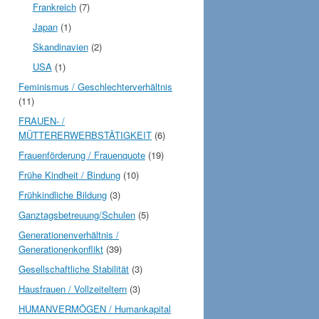
Frankreich
(7)
Japan
(1)
Skandinavien
(2)
USA
(1)
Feminismus / Geschlechterverhältnis
(11)
FRAUEN- /
MÜTTERERWERBSTÄTIGKEIT
(6)
Frauenförderung / Frauenquote
(19)
Frühe Kindheit / Bindung
(10)
Frühkindliche Bildung
(3)
Ganztagsbetreuung/Schulen
(5)
Generationenverhältnis /
Generationenkonflikt
(39)
Gesellschaftliche Stabilität
(3)
Hausfrauen / Vollzeiteltern
(3)
HUMANVERMÖGEN / Humankapital