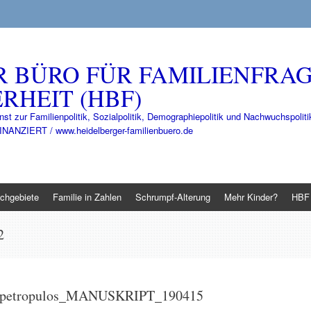
R BÜRO FÜR FAMILIENFRA
RHEIT (HBF)
nst zur Familienpolitik, Sozialpolitik, Demographiepolitik und Nachwuchspo
IERT / www.heidelberger-familienbuero.de
chgebiete
Familie in Zahlen
Schrumpf-Alterung
Mehr Kinder?
HBF 
2
ag_petropulos_MANUSKRIPT_190415