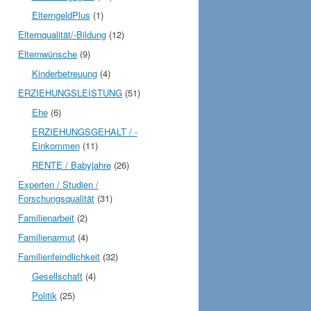
ElterngeldPlus
(1)
Elternqualität/-Bildung
(12)
Elternwünsche
(9)
Kinderbetreuung
(4)
ERZIEHUNGSLEISTUNG
(51)
Ehe
(6)
ERZIEHUNGSGEHALT / -
Einkommen
(11)
RENTE / Babyjahre
(26)
Experten / Studien /
Forschungsqualität
(31)
Familienarbeit
(2)
Familienarmut
(4)
Familienfeindlichkeit
(32)
Gesellschaft
(4)
Politik
(25)