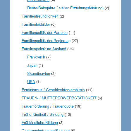
Rente/Babyjahre ( siehe: Erziehungsleistung)
(2)
Familienfreundlichkeit
(2)
Familienleitbilder
(6)
Familienpolitik der Parteien
(11)
Familienpolitik der Regierung
(27)
Familienpolitik im Ausland
(26)
Frankreich
(7)
Japan
(1)
Skandinavien
(2)
USA
(1)
Feminismus / Geschlechterverhältnis
(11)
FRAUEN- / MÜTTERERWERBSTÄTIGKEIT
(6)
Frauenförderung / Frauenquote
(19)
Frühe Kindheit / Bindung
(10)
Frühkindliche Bildung
(3)
Ganztagsbetreuung/Schulen
(5)