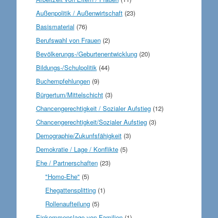
Außenpolitik / Außenwirtschaft
(23)
Basismaterial
(76)
Berufswahl von Frauen
(2)
Bevölkerungs-/Geburtenentwicklung
(20)
Bildungs-/Schulpolitik
(44)
Buchempfehlungen
(9)
Bürgertum/Mittelschicht
(3)
Chancengerechtigkeit / Sozialer Aufstieg
(12)
Chancengerechtigkeit/Sozialer Aufstieg
(3)
Demographie/Zukunfsfähigkeit
(3)
Demokratie / Lage / Konflikte
(5)
Ehe / Partnerschaften
(23)
"Homo-Ehe"
(5)
Ehegattensplitting
(1)
Rollenaufteilung
(5)
Einkommenslage von Familien
(1)