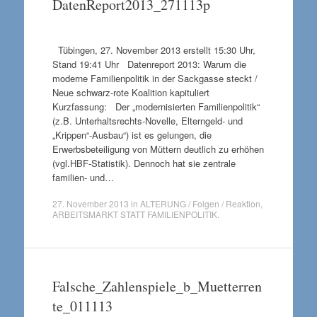
DatenReport2013_271113p
Tübingen, 27. November 2013 erstellt 15:30 Uhr,
Stand 19:41 Uhr Datenreport 2013: Warum die
moderne Familienpolitik in der Sackgasse steckt /
Neue schwarz-rote Koalition kapituliert
Kurzfassung: Der „modernisierten Familienpolitik“
(z.B. Unterhaltsrechts-Novelle, Elterngeld- und
„Krippen“-Ausbau“) ist es gelungen, die
Erwerbsbeteiligung von Müttern deutlich zu erhöhen
(vgl.HBF-Statistik). Dennoch hat sie zentrale
familien- und…
27. November 2013
in
ALTERUNG / Folgen / Reaktion
,
ARBEITSMARKT STATT FAMILIENPOLITIK
.
Falsche_Zahlenspiele_b_Muetterren
te_011113