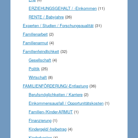
ERZIEHUNGSGEHALT / -Einkommen
(11)
RENTE / Babyjahre
(26)
Experten / Studien / Forschungsqualität
(31)
Familienarbeit
(2)
Familienarmut
(4)
Familienfeindlichkeit
(32)
Gesellschaft
(4)
Politik
(25)
Wirtschaft
(8)
FAMILIENFÖRDERUNG/-Entlastung
(36)
Berufsmöglichkeiten / Karriere
(2)
Einkommensausfall / Opportunitätskosten
(1)
Familien-/Kinder-ARMUT
(1)
Finanzierung
(1)
Kindergeld/-freibetrag
(4)
Kinderkosten
(4)