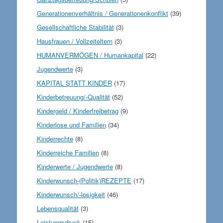
Generationenverhältnis / Generationenkonflikt
(39)
Gesellschaftliche Stabilität
(3)
Hausfrauen / Vollzeiteltern
(3)
HUMANVERMÖGEN / Humankapital
(22)
Jugendwerte
(3)
KAPITAL STATT KINDER
(17)
Kinderbetreuung/-Qualität
(52)
Kindergeld / Kinderfreibetrag
(9)
Kinderlose und Familien
(34)
Kinderrechte
(8)
Kinderreiche Familien
(8)
Kinderwerte / Jugendwerte
(8)
Kinderwunsch-(Politik)REZEPTE
(17)
Kinderwunsch/-losigkeit
(46)
Lebensqualität
(3)
Leistungsdruck
(15)