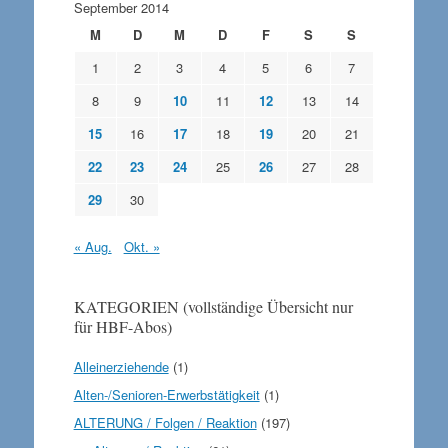
September 2014
M
D
M
D
F
S
S
1
2
3
4
5
6
7
8
9
10
11
12
13
14
15
16
17
18
19
20
21
22
23
24
25
26
27
28
29
30
« Aug.
Okt. »
KATEGORIEN (vollständige Übersicht nur
für HBF-Abos)
Alleinerziehende
(1)
Alten-/Senioren-Erwerbstätigkeit
(1)
ALTERUNG / Folgen / Reaktion
(197)