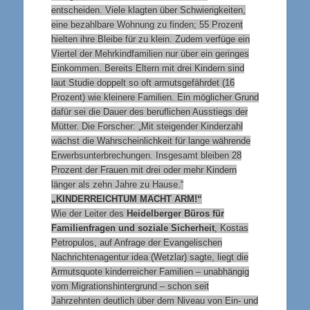
entscheiden. Viele klagten über Schwierigkeiten,
eine bezahlbare Wohnung zu finden; 55 Prozent
hielten ihre Bleibe für zu klein. Zudem verfüge ein
Viertel der Mehrkindfamilien nur über ein geringes
Einkommen. Bereits Eltern mit drei Kindern sind
laut Studie doppelt so oft armutsgefährdet (16
Prozent) wie kleinere Familien. Ein möglicher Grund
dafür sei die Dauer des beruflichen Ausstiegs der
Mütter. Die Forscher: „Mit steigender Kinderzahl
wächst die Wahrscheinlichkeit für lange währende
Erwerbsunterbrechungen. Insgesamt bleiben 28
Prozent der Frauen mit drei oder mehr Kindern
länger als zehn Jahre zu Hause.“
„KINDERREICHTUM MACHT ARM!“
Wie der Leiter des
Heidelberger Büros für
Familienfragen und soziale Sicherheit
, Kostas
Petropulos, auf Anfrage der Evangelischen
Nachrichtenagentur idea (Wetzlar) sagte, liegt die
Armutsquote kinderreicher Familien – unabhängig
vom Migrationshintergrund – schon seit
Jahrzehnten deutlich über dem Niveau von Ein- und