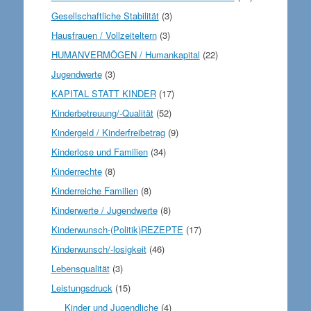
Gesellschaftliche Stabilität
(3)
Hausfrauen / Vollzeiteltern
(3)
HUMANVERMÖGEN / Humankapital
(22)
Jugendwerte
(3)
KAPITAL STATT KINDER
(17)
Kinderbetreuung/-Qualität
(52)
Kindergeld / Kinderfreibetrag
(9)
Kinderlose und Familien
(34)
Kinderrechte
(8)
Kinderreiche Familien
(8)
Kinderwerte / Jugendwerte
(8)
Kinderwunsch-(Politik)REZEPTE
(17)
Kinderwunsch/-losigkeit
(46)
Lebensqualität
(3)
Leistungsdruck
(15)
Kinder und Jugendliche
(4)