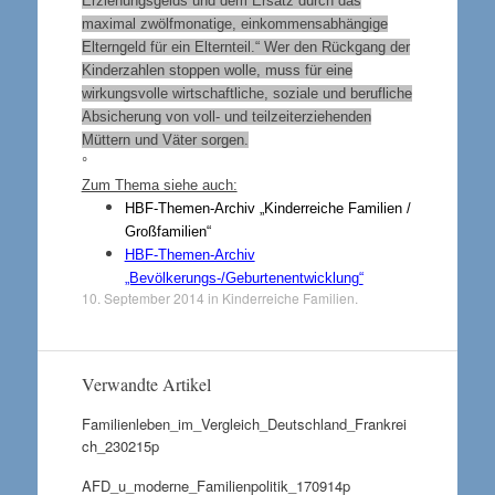
Erziehungsgelds und dem Ersatz durch das
maximal zwölfmonatige, einkommensabhängige
Elterngeld für ein Elternteil.“ Wer den Rückgang der
Kinderzahlen stoppen wolle, muss für eine
wirkungsvolle wirtschaftliche, soziale und berufliche
Absicherung von voll- und teilzeiterziehenden
Müttern und Väter sorgen.
°
Zum Thema siehe auch:
HBF-Themen-Archiv „Kinderreiche Familien /
Großfamilien“
HBF-Themen-Archiv
„Bevölkerungs-/Geburtenentwicklung“
10. September 2014
in
Kinderreiche Familien
.
Verwandte Artikel
Familienleben_im_Vergleich_Deutschland_Frankrei
ch_230215p
AFD_u_moderne_Familienpolitik_170914p