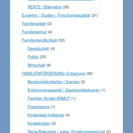
RENTE / Babyjahre
(26)
Experten / Studien / Forschungsqualität
(31)
Familienarbeit
(2)
Familienarmut
(4)
Familienfeindlichkeit
(32)
Gesellschaft
(4)
Politik
(25)
Wirtschaft
(8)
FAMILIENFÖRDERUNG/-Entlastung
(36)
Berufsmöglichkeiten / Karriere
(2)
Einkommensausfall / Opportunitätskosten
(1)
Familien-/Kinder-ARMUT
(1)
Finanzierung
(1)
Kindergeld/-freibetrag
(4)
Kinderkosten
(4)
Rente/Babyjahre ( siehe: Erziehungsleistung)
(2)