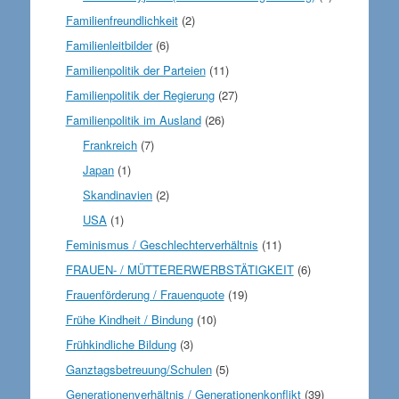
Familienfreundlichkeit
(2)
Familienleitbilder
(6)
Familienpolitik der Parteien
(11)
Familienpolitik der Regierung
(27)
Familienpolitik im Ausland
(26)
Frankreich
(7)
Japan
(1)
Skandinavien
(2)
USA
(1)
Feminismus / Geschlechterverhältnis
(11)
FRAUEN- / MÜTTERERWERBSTÄTIGKEIT
(6)
Frauenförderung / Frauenquote
(19)
Frühe Kindheit / Bindung
(10)
Frühkindliche Bildung
(3)
Ganztagsbetreuung/Schulen
(5)
Generationenverhältnis / Generationenkonflikt
(39)