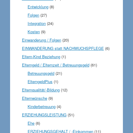
Entwicklung
(8)
Folgen
(27)
Integration
(24)
Kosten
(9)
Einwanderung / Folgen
(20)
EINWANDERUNG statt NACHWUCHSPFLEGE
(6)
Eltern-Kind Beziehung
(1)
Elterngeld / Elternzeit / Betreuungsgeld
(61)
Betreuungsgeld
(21)
ElterngeldPlus
(1)
Elternqualität/-Bildung
(12)
Elternwünsche
(9)
Kinderbetreuung
(4)
ERZIEHUNGSLEISTUNG
(51)
Ehe
(6)
ERZIEHUNGSGEHALT / -Einkommen
(11)