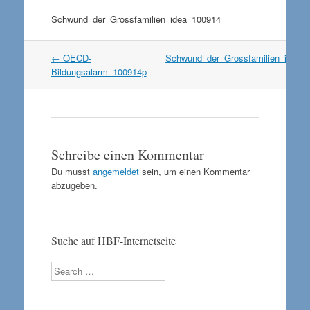
Schwund_der_Grossfamilien_idea_100914
Artikel
←
OECD-
Schwund_der_Grossfamilien_idea_
Navigation
Bildungsalarm_100914p
Schreibe einen Kommentar
Du musst
angemeldet
sein, um einen Kommentar
abzugeben.
Suche auf HBF-Internetseite
Search