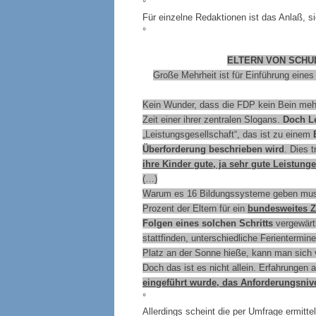
°
Für einzelne Redaktionen ist das Anlaß, 
°
ELTERN VON SCHU
Große Mehrheit ist für Einführung eine
Kein Wunder, dass die FDP kein Bein meh
Zeit einer ihrer zentralen Slogans.
Doch Le
„Leistungsgesellschaft“, das ist zu einem
Überforderung beschrieben wird
. Dies 
ihre Kinder gute, ja sehr gute Leistunge
(…)
Warum es 16 Bildungssysteme geben muss,
Prozent der Eltern für ein
bundesweites Ze
Folgen eines solchen Schritts
vergewärt
stattfinden, unterschiedliche Ferientermi
Platz an der Sonne hieße, kann man sich v
Doch das ist es nicht allein. Erfahrunge
eingeführt wurde, das Anforderungsnive
°
Allerdings scheint die per Umfrage ermitte