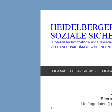
HEIDELBERGE
SOZIALE SICHE
Bundesweiter Informations- und Pressedie
VERBANDSUNABHÄNGIG – SPENDENFINANZ
Zum
HBF-Start
HBF-Aktuell 2015
HBF-Sa
Inhalt
springen
Elter
– Umfragedaten (k)e
°