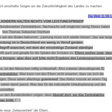
sich ernsthafte Sorgen um die Zukunftsfähigkeit des Landes zu machen:
Die Welt 11.09.1
LKINDERN HALTEN NICHTS VOM LEISTUNGSPRINZIP
s bundesweiten Zentralabiturs. Nachwuchs soll möglichst wenig Stress haben
Von Thomas Sebastian Vitzthum
r auf den Boden bekommt. „Leistung muss sich wieder lohnen“, das war lang
istung ist in Deutschland ein wenig in Verruf geraten.
Begriff avanciert, mit dem der missliebige Zustand ständiger
trifft auch und gerade für die Sphäre der Schulen zu.
Eltern wollen zwar, das
n bringen, aber dies soll bitte nicht Ergebnis des Leistungsprinzips sein
 ist den Menschen völlig schleierhaft.
Also votieren überwältigende 92
ntralabitur
. Man kann von den Eltern nicht erwarten, dass sie sich die
igen. Diese wären allerdings
gravierend
: Das Abitur müsste an einem Tag
ne wären damit passé. Was das für die individuelle Urlaubsplanung und den
orstellen.
n aus den Bundesländern zeigen, dass
überall dort, wo das Zentralabitur
au sinkt.
(…)
lte neue „Gelassenheit“ der Eltern…