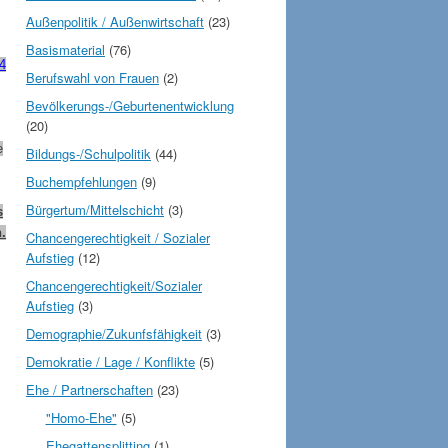
Außenpolitik / Außenwirtschaft
(23)
Basismaterial
(76)
4
Berufswahl von Frauen
(2)
Bevölkerungs-/Geburtenentwicklung
(20)
e
Bildungs-/Schulpolitik
(44)
Buchempfehlungen
(9)
Bürgertum/Mittelschicht
(3)
s
.
Chancengerechtigkeit / Sozialer
Aufstieg
(12)
Chancengerechtigkeit/Sozialer
Aufstieg
(3)
Demographie/Zukunfsfähigkeit
(3)
Demokratie / Lage / Konflikte
(5)
Ehe / Partnerschaften
(23)
"Homo-Ehe"
(5)
Ehegattensplitting
(1)