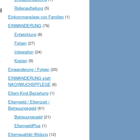
Rollenaufteilung
(5)
N
Einkommenslage von Familien
(1)
EINWANDERUNG
(79)
Entwicklung
(8)
Folgen
(27)
Integration
(24)
Kosten
(9)
r
Einwanderung / Folgen
(20)
EINWANDERUNG statt
NACHWUCHSPFLEGE
(6)
Eltern-Kind Beziehung
(1)
Elterngeld / Elternzeit /
Betreuungsgeld
(61)
Betreuungsgeld
(21)
ElterngeldPlus
(1)
Elternqualität/-Bildung
(12)