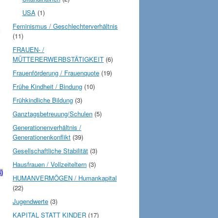
USA
(1)
Feminismus / Geschlechterverhältnis
(11)
FRAUEN- /
MÜTTERERWERBSTÄTIGKEIT
(6)
Frauenförderung / Frauenquote
(19)
Frühe Kindheit / Bindung
(10)
Frühkindliche Bildung
(3)
Ganztagsbetreuung/Schulen
(5)
Generationenverhältnis /
Generationenkonflikt
(39)
Gesellschaftliche Stabilität
(3)
Hausfrauen / Vollzeiteltern
(3)
)
HUMANVERMÖGEN / Humankapital
(22)
Jugendwerte
(3)
KAPITAL STATT KINDER
(17)