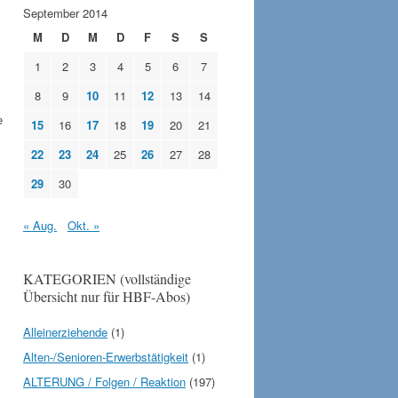
September 2014
M
D
M
D
F
S
S
1
2
3
4
5
6
7
8
9
10
11
12
13
14
e
15
16
17
18
19
20
21
22
23
24
25
26
27
28
29
30
« Aug.
Okt. »
KATEGORIEN (vollständige
Übersicht nur für HBF-Abos)
Alleinerziehende
(1)
Alten-/Senioren-Erwerbstätigkeit
(1)
ALTERUNG / Folgen / Reaktion
(197)