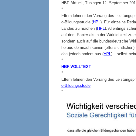
HBF-Aktuell, Tübingen 12. September 2014,
°
Eltern lehnen den Vorrang des Leistungspri
o-Bildungsstudie (
HPL
). Für einzelne Red
Landes zu machen (
HPL
). Allerdings sche
auf dem Papier als in der Wirklichkeit zu e
sondern auch auf die bundesdeutsche Wirkl
heraus demnach keinen (offensichtlichen)
das jedoch anders aus (
HPL
) – selbst bei
°
HBF-
VOLLTEXT
°
Eltern lehnen den Vorrang des Leistungspri
o-Bildungsstudie
:
°