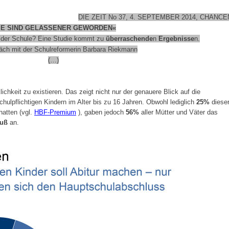
DIE ZEIT No 37, 4. SEPTEMBER 2014, CHANCE
IE SIND GELASSENER GEWORDEN«
 der Schule? Eine Studie kommt zu
überraschende
n
Ergebnisse
n.
äch mit der Schulreformerin Barbara Riekmann
(…)
ichkeit zu existieren. Das zeigt nicht nur der genauere Blick auf die
hulpflichtigen Kindern im Alter bis zu 16 Jahren. Obwohl lediglich
25%
diese
hatten (vgl.
HBF-Premium
), gaben jedoch
56%
aller Mütter und Väter das
luß
an.