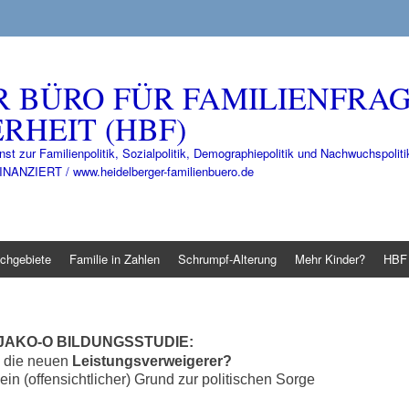
R BÜRO FÜR FAMILIENFRA
RHEIT (HBF)
nst zur Familienpolitik, Sozialpolitik, Demographiepolitik und Nachwuchspo
IERT / www.heidelberger-familienbuero.de
chgebiete
Familie in Zahlen
Schrumpf-Alterung
Mehr Kinder?
HBF 
JAKO-O BILDUNGSSTUDIE:
n
die neuen
Leistungsverweigerer?
in (offensichtlicher) Grund zur politischen Sorge