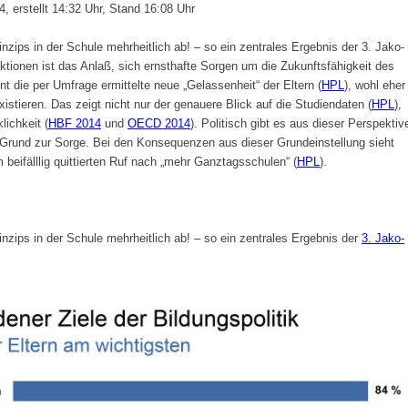
 erstellt 14:32 Uhr, Stand 16:08 Uhr
nzips in der Schule mehrheitlich ab! – so ein zentrales Ergebnis der 3. Jako-
aktionen ist das Anlaß, sich ernsthafte Sorgen um die Zukunftsfähigkeit des
int die per Umfrage ermittelte neue „Gelassenheit“ der Eltern (
HPL
), wohl eher
xistieren. Das zeigt nicht nur der genauere Blick auf die Studiendaten (
HPL
),
ichkeit (
HBF 2014
und
OECD 2014
). Politisch gibt es aus dieser Perspektiv
 Grund zur Sorge. Bei den Konsequenzen aus dieser Grundeinstellung sieht
m beifälllig quittierten Ruf nach „mehr Ganztagsschulen“ (
HPL
).
nzips in der Schule mehrheitlich ab! – so ein zentrales Ergebnis der
3. Jako-