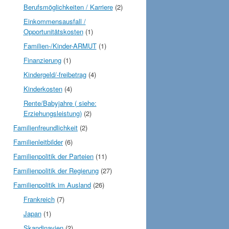
Berufsmöglichkeiten / Karriere
(2)
Einkommensausfall /
Opportunitätskosten
(1)
Familien-/Kinder-ARMUT
(1)
Finanzierung
(1)
Kindergeld/-freibetrag
(4)
Kinderkosten
(4)
Rente/Babyjahre ( siehe:
Erziehungsleistung)
(2)
Familienfreundlichkeit
(2)
Familienleitbilder
(6)
Familienpolitik der Parteien
(11)
Familienpolitik der Regierung
(27)
Familienpolitik im Ausland
(26)
Frankreich
(7)
Japan
(1)
Skandinavien
(2)