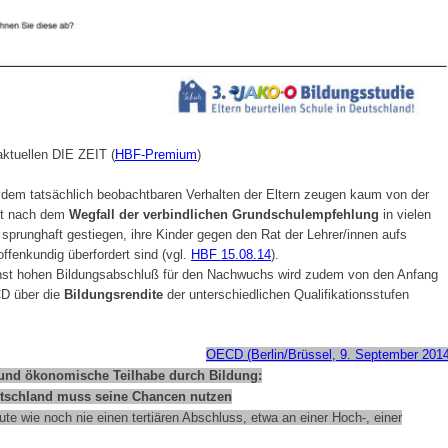
aktuellen DIE ZEIT (
HBF-Premium
)
 dem tatsächlich beobachtbaren Verhalten der Eltern zeugen kaum von der
ist nach dem
Wegfall der verbindlichen Grundschulempfehlung
in vielen
 sprunghaft gestiegen, ihre Kinder gegen den Rat der Lehrer/innen aufs
fenkundig überfordert sind (vgl.
HBF 15.08.14
).
chst hohen Bildungsabschluß für den Nachwuchs wird zudem von den Anfang
CD über die
Bildungsrendite
der unterschiedlichen Qualifikationsstufen
OECD (Berlin/Brüssel, 9. September 2014
 und ökonomische Teilhabe durch Bildung:
tschland muss seine Chancen nutzen
te wie noch nie einen tertiären Abschluss, etwa an einer Hoch-, einer