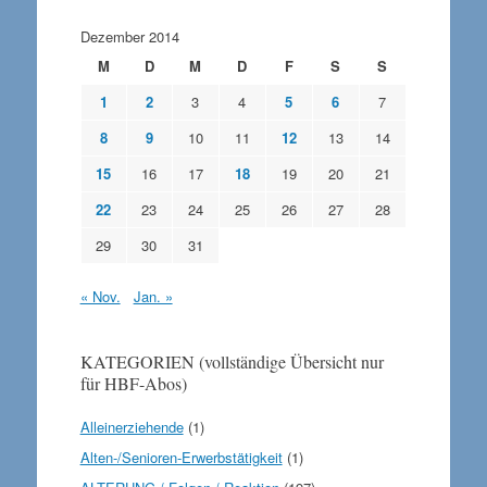
Dezember 2014
M
D
M
D
F
S
S
1
2
3
4
5
6
7
8
9
10
11
12
13
14
15
16
17
18
19
20
21
22
23
24
25
26
27
28
29
30
31
« Nov.
Jan. »
KATEGORIEN (vollständige Übersicht nur
für HBF-Abos)
Alleinerziehende
(1)
Alten-/Senioren-Erwerbstätigkeit
(1)