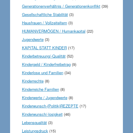
Generationenverhältnis / Generationenkonflikt
(39)
Gesellschaftliche Stabilität
(3)
Hausfrauen / Vollzeiteltern
(3)
HUMANVERMÖGEN / Humankapital
(22)
Jugendwerte
(3)
KAPITAL STATT KINDER
(17)
Kinderbetreuung/-Qualität
(52)
Kindergeld / Kinderfreibetrag
(9)
Kinderlose und Familien
(34)
Kinderrechte
(8)
Kinderreiche Familien
(8)
Kinderwerte / Jugendwerte
(8)
Kinderwunsch-(Politik)REZEPTE
(17)
Kinderwunsch/-losigkeit
(46)
Lebensqualität
(3)
Leistungsdruck
(15)