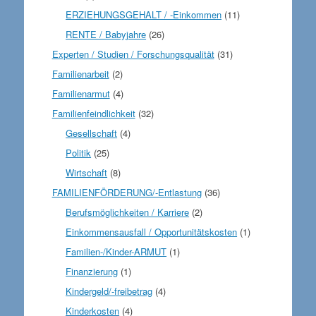
ERZIEHUNGSGEHALT / -Einkommen
(11)
RENTE / Babyjahre
(26)
Experten / Studien / Forschungsqualität
(31)
Familienarbeit
(2)
Familienarmut
(4)
Familienfeindlichkeit
(32)
Gesellschaft
(4)
Politik
(25)
Wirtschaft
(8)
FAMILIENFÖRDERUNG/-Entlastung
(36)
Berufsmöglichkeiten / Karriere
(2)
Einkommensausfall / Opportunitätskosten
(1)
Familien-/Kinder-ARMUT
(1)
Finanzierung
(1)
Kindergeld/-freibetrag
(4)
Kinderkosten
(4)