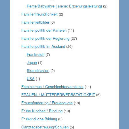
Rente/Babyjahre ( siehe: Erziehungsleistung)
(2)
Familienfreundlichkeit
(2)
Familienleitbilder
(6)
Familienpolitik der Parteien
(11)
Familienpolitik der Regierung
(27)
Familienpolitik im Ausland
(26)
Frankreich
(7)
Japan
(1)
Skandinavien
(2)
USA
(1)
Feminismus / Geschlechterverhältnis
(11)
FRAUEN- / MÜTTERERWERBSTÄTIGKEIT
(6)
Frauenförderung / Frauenquote
(19)
Frühe Kindheit / Bindung
(10)
Frühkindliche Bildung
(3)
Ganztagsbetreuung/Schulen
(5)