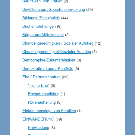
Berufswahl von Frauen
(2)
Bevölkerungs-/Geburtenentwicklung
(20)
Bildungs-/Schulpolitik
(44)
Buchempfehlungen
(9)
Bürgertum/Mittelschicht
(3)
Chancengerechtigkeit / Sozialer Aufstieg
(12)
Chancengerechtigkeit/Sozialer Aufstieg
(3)
Demographie/Zukunfsfähigkeit
(3)
Demokratie / Lage / Konflikte
(5)
Ehe / Partnerschaften
(23)
"Homo-Ehe"
(5)
Ehegattensplitting
(1)
Rollenaufteilung
(5)
Einkommenslage von Familien
(1)
EINWANDERUNG
(79)
Entwicklung
(8)