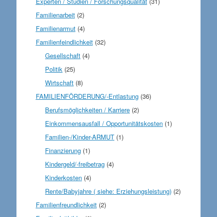
Experten / Studien / Forschungsqualität
(31)
Familienarbeit
(2)
Familienarmut
(4)
Familienfeindlichkeit
(32)
Gesellschaft
(4)
Politik
(25)
Wirtschaft
(8)
FAMILIENFÖRDERUNG/-Entlastung
(36)
Berufsmöglichkeiten / Karriere
(2)
Einkommensausfall / Opportunitätskosten
(1)
Familien-/Kinder-ARMUT
(1)
Finanzierung
(1)
Kindergeld/-freibetrag
(4)
Kinderkosten
(4)
Rente/Babyjahre ( siehe: Erziehungsleistung)
(2)
Familienfreundlichkeit
(2)