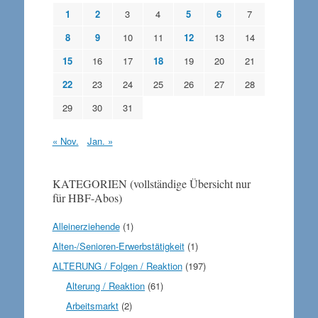
1
2
3
4
5
6
7
8
9
10
11
12
13
14
15
16
17
18
19
20
21
22
23
24
25
26
27
28
29
30
31
« Nov.
Jan. »
KATEGORIEN (vollständige Übersicht nur
für HBF-Abos)
Alleinerziehende
(1)
Alten-/Senioren-Erwerbstätigkeit
(1)
ALTERUNG / Folgen / Reaktion
(197)
Alterung / Reaktion
(61)
Arbeitsmarkt
(2)