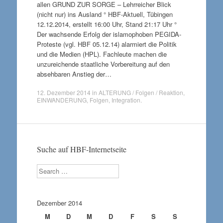
allen GRUND ZUR SORGE – Lehrreicher Blick
(nicht nur) ins Ausland ° HBF-Aktuell, Tübingen
12.12.2014, erstellt 16:00 Uhr, Stand 21:17 Uhr °
Der wachsende Erfolg der islamophoben PEGIDA-
Proteste (vgl. HBF 05.12.14) alarmiert die Politik
und die Medien (HPL). Fachleute machen die
unzureichende staatliche Vorbereitung auf den
absehbaren Anstieg der…
12. Dezember 2014
in
ALTERUNG / Folgen / Reaktion
,
EINWANDERUNG
,
Folgen
,
Integration
.
Suche auf HBF-Internetseite
Search
Dezember 2014
M
D
M
D
F
S
S