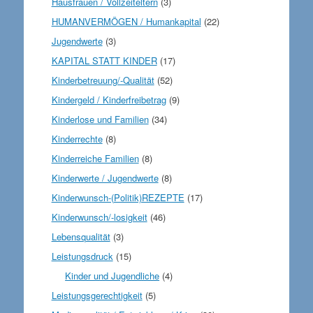
Hausfrauen / Vollzeiteltern
(3)
HUMANVERMÖGEN / Humankapital
(22)
Jugendwerte
(3)
KAPITAL STATT KINDER
(17)
Kinderbetreuung/-Qualität
(52)
Kindergeld / Kinderfreibetrag
(9)
Kinderlose und Familien
(34)
Kinderrechte
(8)
Kinderreiche Familien
(8)
Kinderwerte / Jugendwerte
(8)
Kinderwunsch-(Politik)REZEPTE
(17)
Kinderwunsch/-losigkeit
(46)
Lebensqualität
(3)
Leistungsdruck
(15)
Kinder und Jugendliche
(4)
Leistungsgerechtigkeit
(5)