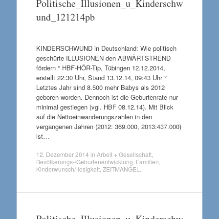
Politische_Illusionen_u_Kinderschw
und_121214pb
KINDERSCHWUND in Deutschland: Wie politisch
geschürte ILLUSIONEN den ABWÄRTSTREND
fördern ° HBF-HÖR-Tip, Tübingen 12.12.2014,
erstellt 22:30 Uhr, Stand 13.12.14, 09:43 Uhr °
Letztes Jahr sind 8.500 mehr Babys als 2012
geboren worden. Dennoch ist die Geburtenrate nur
minimal gestiegen (vgl. HBF 08.12.14). Mit Blick
auf die Nettoeinwanderungszahlen in den
vergangenen Jahren (2012: 369.000, 2013:437.000)
ist…
12. Dezember 2014
in
Arbeit + Gesellschaft
,
Bevölkerungs-/Geburtenentwicklung
,
Familien
,
Kinderwunsch/-losigkeit
,
ZEITMANGEL
.
Politische_Illusionen_u_Kinderschw