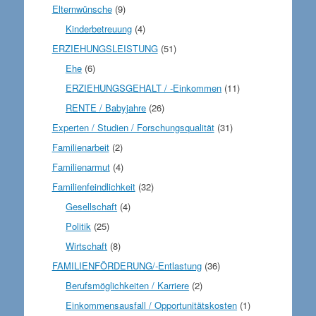
Elternwünsche
(9)
Kinderbetreuung
(4)
ERZIEHUNGSLEISTUNG
(51)
Ehe
(6)
ERZIEHUNGSGEHALT / -Einkommen
(11)
RENTE / Babyjahre
(26)
Experten / Studien / Forschungsqualität
(31)
Familienarbeit
(2)
Familienarmut
(4)
Familienfeindlichkeit
(32)
Gesellschaft
(4)
Politik
(25)
Wirtschaft
(8)
FAMILIENFÖRDERUNG/-Entlastung
(36)
Berufsmöglichkeiten / Karriere
(2)
Einkommensausfall / Opportunitätskosten
(1)