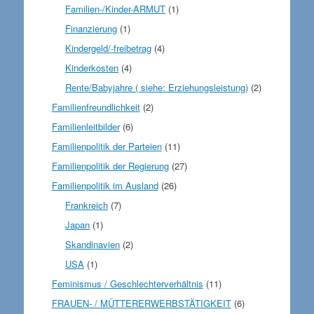
Familien-/Kinder-ARMUT
(1)
Finanzierung
(1)
Kindergeld/-freibetrag
(4)
Kinderkosten
(4)
Rente/Babyjahre ( siehe: Erziehungsleistung)
(2)
Familienfreundlichkeit
(2)
Familienleitbilder
(6)
Familienpolitik der Parteien
(11)
Familienpolitik der Regierung
(27)
Familienpolitik im Ausland
(26)
Frankreich
(7)
Japan
(1)
Skandinavien
(2)
USA
(1)
Feminismus / Geschlechterverhältnis
(11)
FRAUEN- / MÜTTERERWERBSTÄTIGKEIT
(6)