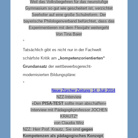
Weil das Volksbegehren für das neunstufige
Gymnasium so gut wie gescheitert ist, verzichtet
Seehofer auf eine große Schulreform. Der
bayerische Philologenverband befürchtet, dass das
Experimentieren mit dem Flexijahr weitergeht
Von Tina Baier
°
Tatsächlich gibt es nicht nur in der Fachwelt
schärfste Kritik am
„kompetenzorientierten“
Grundansatz
der wettbewerbsgerecht-
modernisierten Bildungspläne:
°
Neue Zürcher Zeitung, 14. Juli 2014
NZZ-Interview
«Den
PISA-TEST
sollte man abschaffen»
Interview mit Pädagogikprofessor JOCHEN
KRAUTZ*
von Claudia Wirz
NZZ: Herr Prof. Krautz, Sie sind
gegen
Kompetenzen als pädagogisches Konzept
.