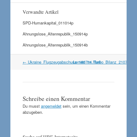
Verwandte Artikel
SPD-Humankapital_011014p
Ahnungslose_Altenrepublik_150914p
Ahnungslose_Altenrepublik_150914b
Artikel
←
Ukraine_Flugzeugabschuss_180714.html
Lernen_im_Turbo_Bilanz_210714b
Navigation
Schreibe einen Kommentar
Du musst
angemeldet
sein, um einen Kommentar
abzugeben.
Suche auf HBF-Internetseite