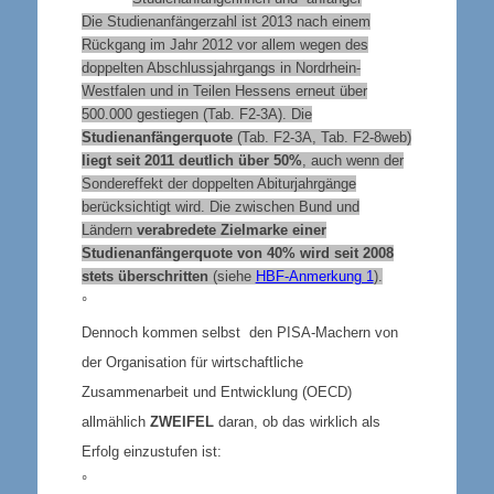
Die Studienanfängerzahl ist 2013 nach einem
Rückgang im Jahr 2012 vor allem wegen des
doppelten Abschlussjahrgangs in Nordrhein-
Westfalen und in Teilen Hessens erneut über
500.000 gestiegen (Tab. F2-3A). Die
Studienanfängerquote
(Tab. F2-3A, Tab. F2-8web)
liegt seit 2011 deutlich über 50%
, auch wenn der
Sondereffekt der doppelten Abiturjahrgänge
berücksichtigt wird. Die zwischen Bund und
Ländern
verabredete Zielmarke einer
Studienanfängerquote von 40% wird seit 2008
stets überschritten
(siehe
HBF-Anmerkung 1
).
°
Dennoch kommen selbst den PISA-Machern von
der Organisation für wirtschaftliche
Zusammenarbeit und Entwicklung (OECD)
allmählich
ZWEIFEL
daran, ob das wirklich als
Erfolg einzustufen ist:
°