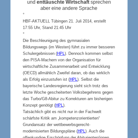
und
enttäuschte Wirtschaft
sprechen
aber eine andere Sprache
°
HBF-AKTUELL Tübingen 21. Juli 2014, erstellt
17:55 Uhr, Stand 21:45 Uhr
°
Die Beschleunigung des gymnasialen
Bildungswegs (im Westen) führt zu immer besseren
Schulergebnissen (
HPL
). Dennoch kommen selbst
den PISA-Machern von der Organisation für
wirtschaftliche Zusammenarbeit und Entwicklung
(OECD) allmählich Zweifel daran, ob das wirklich
als Erfolg einzustufen ist (
HPL
). Selbst die
bayerische Landesregierung sieht sich trotz des
letzte Woche gescheiterten Volksbegehrens gegen
das Turbo/G8-Abitur zu Korrekturen am bisherigen
Konzept genötigt (
HPL
).
Tatsächlich gibt es nicht nur in der Fachwelt
schärfste Kritik am „kompetenzorientierten“
Grundansatz der wettbewerbsgerecht-
modernisierten Bildungspläne (
HPL
). Auch die
offenkundige Erschöpfung der Abiturienten/innen