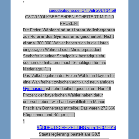
°
sueddeutsche.de 17. Juli 2014 14:59
G8/G9
VOLKSBEGEHREN SCHEITERT MIT 2,9
PROZENT
Die Freien
Wähler sind mit ihrem Volksbegehren
zur Reform des Gymnasiums gescheitert. Nicht
einma
l 300.000 Wähler haben sich in die Listen
eingetragen Während sich Ministerpräsident
Seehofer in seiner Schulpolitik bestätigt sieht,
suchen die Initiatoren nach Schuldigen für ihre
Niederlage. (…)
Das Volksbegehren der Freien Wähler in Bayern für
eine Wahlfreiheit zwischen acht- und neunjährigem
Gymnasium
ist sehr deutlich gescheitert. Nur 2,9
Prozent der bayerischen Wähler haben dafür
unterschrieben, wie Landeswahlleiterin Marion
Frisch am Donnerstag mitteilte. Das waren 272 666
Bürgerinnen und Bürger. (….)
°
SÜDDEUTSCHE ZEITUNG vom 16.07.2014
Staatsregierung bastelt am G8,5