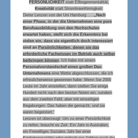
PERSÖNLICHKEIT
statt Ellbogenmentalität,
Kreativität
statt Stromlinienförmigkeit:
Dieter Lenzen von der Uni Hamburg …..
„Nach
einer Phase, in der die Unternehmen eine pure
Berufsausbildung von den Hochschulen
erwartet haben, stellt sich die Erkenntnis bei
vielen ein, dass sie eigentlich doch interessiert
sind an
Persönlichkeiten, denen sie das
erforderliche Fachwissen im Betrieb auch selber
beibringen können
. Ich habe mit einem
Personalvorstandschef eines großen Dax-
Unternehmens
eine Wette abgeschlossen, die ich
erfreulicherweise gewonnen habe: Wenn Sie 2000
Leute im Jahr einstellen, dann stellen Sie einige
Hundert nicht nach den besten Noten ein, sondern
aus dem zweiten Feld, aber mit einseitigen
Begabungen. Das haben die gemacht, und sie
waren begeistert.“
Lenzen ist überzeugt: Um zu einer Persönlichkeit
zu reifen, braucht es Zeit. Ein Jahr in Australien,
ein Freiwilliges Soziales Jahr bei einer
Kindertagesstätte oder einfach nur Jobben nach der