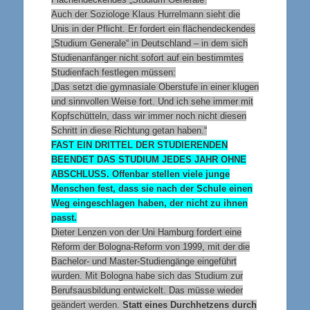
Auch der Soziologe Klaus Hurrelmann sieht die
Unis in der Pflicht. Er fordert ein flächendeckendes
„Studium Generale“ in Deutschland – in dem sich
Studienanfänger nicht sofort auf ein bestimmtes
Studienfach festlegen müssen:
„Das setzt die gymnasiale Oberstufe in einer klugen
und sinnvollen Weise fort. Und ich sehe immer mit
Kopfschütteln, dass wir immer noch nicht diesen
Schritt in diese Richtung getan haben.“
FAST EIN DRITTEL DER STUDIERENDEN
BEENDET DAS STUDIUM JEDES JAHR OHNE
ABSCHLUSS.
Offenbar stellen viele junge
Menschen fest, dass sie nach der Schule einen
Weg eingeschlagen haben, der nicht zu ihnen
passt.
Dieter Lenzen von der Uni Hamburg fordert eine
Reform der Bologna-Reform von 1999, mit der die
Bachelor- und Master-Studiengänge eingeführt
wurden. Mit Bologna habe sich das Studium zur
Berufsausbildung entwickelt. Das müsse wieder
geändert werden.
Statt eines Durchhetzens durch