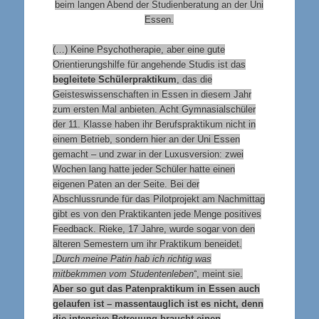
beim langen Abend der Studienberatung an der Uni
Essen.
(…) Keine Psychotherapie, aber eine gute
Orientierungshilfe für angehende Studis ist das
begleitete Schülerpraktikum
, das die
Geisteswissenschaften in Essen in diesem Jahr
zum ersten Mal anbieten. Acht Gymnasialschüler
der 11. Klasse haben ihr Berufspraktikum nicht in
einem Betrieb, sondern hier an der Uni Essen
gemacht – und zwar in der Luxusversion: zwei
Wochen lang hatte jeder Schüler hatte einen
eigenen Paten an der Seite. Bei der
Abschlussrunde für das Pilotprojekt am Nachmittag
gibt es von den Praktikanten jede Menge positives
Feedback. Rieke, 17 Jahre, wurde sogar von den
älteren Semestern um ihr Praktikum beneidet.
„Durch meine Patin hab ich richtig was
mitbekmmen vom Studentenleben“
, meint sie.
Aber so gut das Patenpraktikum in Essen auch
gelaufen ist – massentauglich ist es nicht, denn
die intensive Betreuung braucht einen