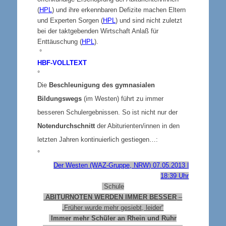
(
HPL
) und ihre erkennbaren Defizite machen Eltern
und Experten Sorgen (
HPL
) und sind nicht zuletzt
bei der taktgebenden Wirtschaft Anlaß für
Enttäuschung (
HPL
).
°
HBF-VOLLTEXT
°
Die
Beschleunigung des gymnasialen
Bildungswegs
(im Westen) führt zu immer
besseren Schulergebnissen. So ist nicht nur der
Notendurchschnitt
der Abiturienten/innen in den
letzten Jahren kontinuierlich gestiegen…:
°
Der Westen (WAZ-Gruppe, NRW) 07.05.2013 |
18:39 Uhr
Schule
ABITURNOTEN WERDEN IMMER BESSER
–
„Früher wurde mehr gesiebt, leider“
Immer mehr Schüler an Rhein und Ruhr