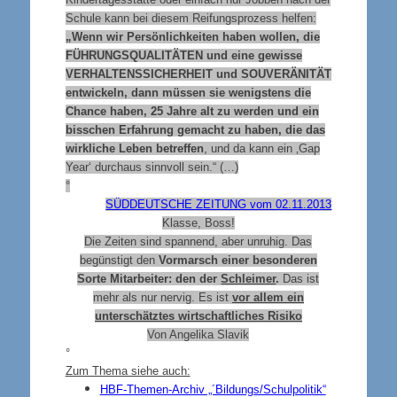
Schule kann bei diesem Reifungsprozess helfen:
„Wenn wir Persönlichkeiten haben wollen, die
FÜHRUNGSQUALITÄTEN
und eine gewisse
VERHALTENSSICHERHEIT
und
SOUVERÄNITÄT
entwickeln, dann müssen sie wenigstens die
Chance haben, 25 Jahre alt zu werden und ein
bisschen Erfahrung gemacht zu haben, die das
wirkliche Leben betreffen
, und da kann ein ‚Gap
Year‘ durchaus sinnvoll sein.“ (…)
°
SÜDDEUTSCHE ZEITUNG vom 02.11.2013
Klasse, Boss!
Die Zeiten sind spannend, aber unruhig. Das
begünstigt den
Vormarsch einer besonderen
Sorte Mitarbeiter: den der
Schleimer
.
Das ist
mehr als nur nervig. Es ist
vor allem ein
unterschätztes wirtschaftliches Risiko
Von Angelika Slavik
°
Zum Thema siehe auch:
HBF-Themen-Archiv „´Bildungs/Schulpolitik“