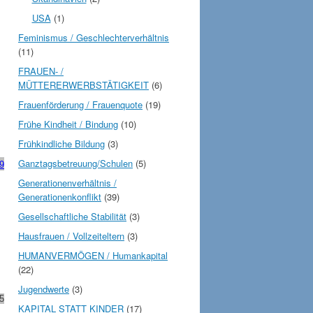
USA
(1)
Feminismus / Geschlechterverhältnis
(11)
FRAUEN- /
MÜTTERERWERBSTÄTIGKEIT
(6)
Frauenförderung / Frauenquote
(19)
Frühe Kindheit / Bindung
(10)
Frühkindliche Bildung
(3)
Ganztagsbetreuung/Schulen
(5)
19
Generationenverhältnis /
Generationenkonflikt
(39)
Gesellschaftliche Stabilität
(3)
Hausfrauen / Vollzeiteltern
(3)
HUMANVERMÖGEN / Humankapital
(22)
Jugendwerte
(3)
 5
KAPITAL STATT KINDER
(17)