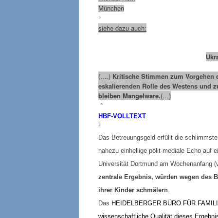
München
°
siehe dazu auch:
Ukr
(….)
Kritische Stimmen zum Vorgehen d
eskalierenden Rolle des Westens und 
bleiben Mangelware.
(…)
°
HBF-
VOLLTEXT
°
Das Betreuungsgeld erfüllt die schlimmst
nahezu einhellige polit-mediale Echo auf 
Universität Dortmund am Wochenanfang (
zentrale Ergebnis, würden wegen des 
ihrer Kinder schmälern
.
Das
HEIDELBERGER BÜRO FÜR FAMIL
wissenschaftliche Qualität dieses Ergebn