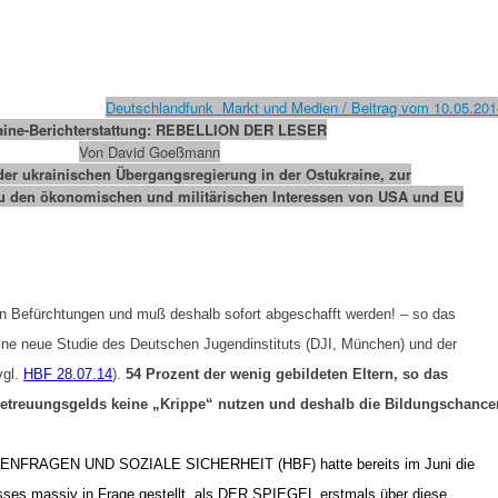
Deutschlandfunk Markt und Medien / Beitrag vom 10.05.201
aine-Berichterstattung: REBELLION DER LESER
Von David Goeßmann
er ukrainischen Übergangsregierung in der Ostukraine, zur
zu den ökonomischen und militärischen Interessen von USA und EU
en Befürchtungen und muß deshalb sofort abgeschafft werden! – so das
eine neue Studie des Deutschen Jugendinstituts (DJI, München) und der
vgl.
HBF 28.07.14
).
54 Prozent der wenig gebildeten Eltern, so das
Betreuungsgelds keine „Krippe“ nutzen und deshalb die Bildungschance
IENFRAGEN UND SOZIALE SICHERHEIT
(HBF) hatte bereits im Juni die
isses massiv in Frage gestellt, als DER SPIEGEL erstmals über diese