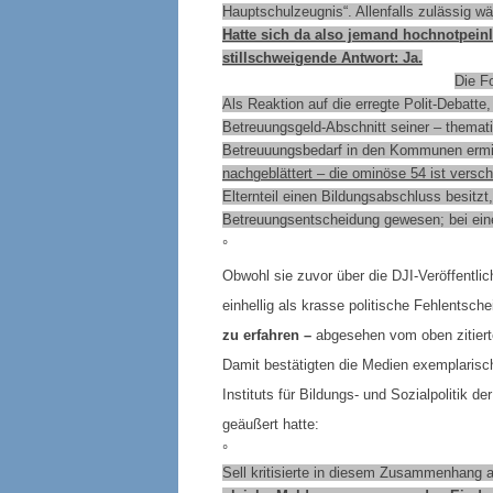
Hauptschulzeugnis“. Allenfalls zulässig w
Hatte sich da also jemand hochnotpein
stillschweigende Antwort: Ja.
Die Fo
Als Reaktion auf die erregte Polit-Debatte,
Betreuungsgeld-Abschnitt seiner – themat
Betreuuungsbedarf in den Kommunen ermitte
nachgeblättert – die ominöse 54 ist versc
Elternteil einen Bildungsabschluss besitz
Betreuungsentscheidung gewesen; bei ein
°
Obwohl sie zuvor über die DJI-Veröffentli
einhellig als krasse politische Fehlentsc
zu erfahren –
abgesehen vom oben zitiert
Damit bestätigten die Medien exemplarisch 
Instituts für Bildungs- und Sozialpolitik
geäußert hatte:
°
Sell kritisierte in diesem Zusammenhang a