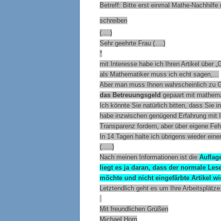
Betreff: Bitte erst einmal Mathe-Nachhilfe
schreiben
(….)
Sehr geehrte Frau (….)
°
mit Interesse habe ich Ihren Artikel über „G
als Mathematiker muss ich echt sagen,…
Aber man muss Ihnen wahrscheinlich zu Gu
das Betreuungsgeld
gepaart mit mathemat
Ich könnte Sie natürlich bitten, dass Sie 
habe inzwischen genügend Erfahrung mit Ih
Transparenz fordern, aber über eigene Feh
In 14 Tagen halte ich übrigens wieder ein
(…..)
Nach meinen Informationen ist die
Auflag
liegt es ja daran, dass der normale Les
möchte und nicht eingefärbte Artikel w
Letztendlich geht es um Ihre Arbeitsplätze
Mit freundlichen Grüßen
Michael Horn