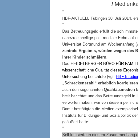
/
Medienkar
°
HBF-AKTUELL Tübingen 30. Juli 2014, erst
°
Das Betreuungsgeld erfüllt die schlimmst
nahezu einhellige polit-mediale Echo auf 
Universität Dortmund am Wochenanfang (
zentrale Ergebnis, würden wegen des 
ihrer Kinder schmälern
.
Das
HEIDELBERGER BÜRO FÜR FAMIL
wissenschaftliche Qualität dieses Ergebn
Untersuchung berichtete
(vgl.
HBF-Infodie
„Schreckenszahl“ erheblich korrigiere
auch den sogenannten
Qualitätsmedien
breit berichtet und das Betreuungsgeld in
verworfen haben, war von diesem peinlic
Damit bestätigten die Medien exemplarisch 
Instituts für Bildungs- und Sozialpolitik
geäußert hatte:
°
Sell kritisierte in diesem Zusammenhang a