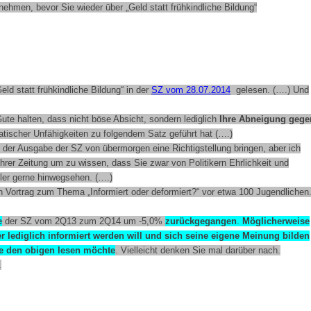
 nehmen, bevor Sie wieder über „Geld statt frühkindliche Bildung“
eld statt frühkindliche Bildung“ in der
SZ vom 28.07.2014
gelesen. (….)
Und
te halten, dass nicht böse Absicht, sondern lediglich
Ihre Abneigung gege
ischer Unfähigkeiten zu folgendem Satz geführt hat (….)
in der Ausgabe der SZ von übermorgen eine Richtigstellung bringen, aber ich
rer Zeitung um zu wissen, dass Sie zwar von Politikern Ehrlichkeit und
ler gerne hinwegsehen. (….)
en Vortrag zum Thema „Informiert oder deformiert?“ vor etwa 100 Jugendlichen
e
der SZ vom 2Q13 zum 2Q14 um -5,0%
zurückgegangen
.
Möglicherweise
er lediglich informiert werden will und sich seine eigene Meinung bilden
ie den obigen lesen möchte
. Vielleicht denken Sie mal darüber nach.
.