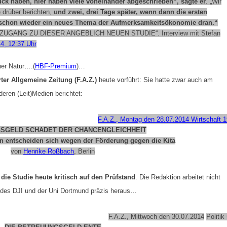
k haben, hier haben viele voneinander abgeschrieben“, sagte er
. „Wir
e drüber berichten,
und zwei, drei Tage später, wenn dann die ersten
t schon wieder ein neues Thema der Aufmerksamkeitsökonomie dran.“
NEN ZUGANG ZU DIESER ANGEBLICH NEUEN STUDIE“.
Interview mit Stefan
14, 12:37 Uhr
her Natur….(
HBF-Premium
)…
rter Allgemeine Zeitung (F.A.Z.)
heute vorführt: Sie hatte zwar auch am
eren (Leit)Medien berichtet:
F.A.Z., Montag den 28.07.2014
Wirtschaft 
SGELD SCHADET DER CHANCENGLEICHHEIT
n entscheiden sich wegen der Förderung gegen die Kita
von
Henrike Roßbach
, Berlin
e die Studie heute kritisch auf den Prüfstand
. Die Redaktion arbeitet nicht
 des DJI und der Uni Dortmund präzis heraus…
F.A.Z., Mittwoch den 30.07.2014
Politik