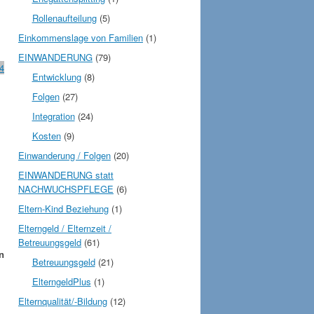
Rollenaufteilung
(5)
Einkommenslage von Familien
(1)
EINWANDERUNG
(79)
4
Entwicklung
(8)
Folgen
(27)
Integration
(24)
Kosten
(9)
Einwanderung / Folgen
(20)
EINWANDERUNG statt
NACHWUCHSPFLEGE
(6)
Eltern-Kind Beziehung
(1)
Elterngeld / Elternzeit /
Betreuungsgeld
(61)
n
Betreuungsgeld
(21)
ElterngeldPlus
(1)
Elternqualität/-Bildung
(12)