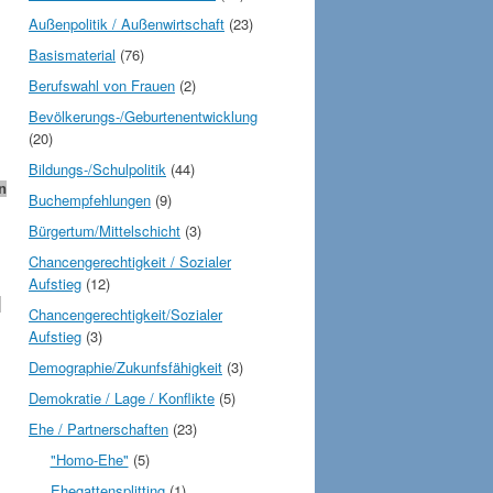
Außenpolitik / Außenwirtschaft
(23)
Basismaterial
(76)
Berufswahl von Frauen
(2)
Bevölkerungs-/Geburtenentwicklung
(20)
Bildungs-/Schulpolitik
(44)
n
Buchempfehlungen
(9)
Bürgertum/Mittelschicht
(3)
Chancengerechtigkeit / Sozialer
Aufstieg
(12)
.
Chancengerechtigkeit/Sozialer
Aufstieg
(3)
Demographie/Zukunfsfähigkeit
(3)
Demokratie / Lage / Konflikte
(5)
Ehe / Partnerschaften
(23)
"Homo-Ehe"
(5)
Ehegattensplitting
(1)