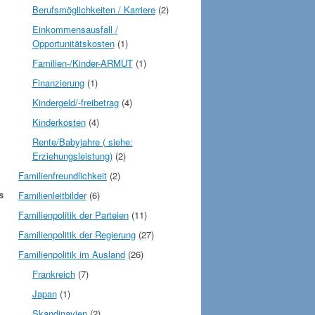
Berufsmöglichkeiten / Karriere
(2)
Einkommensausfall /
Opportunitätskosten
(1)
Familien-/Kinder-ARMUT
(1)
Finanzierung
(1)
Kindergeld/-freibetrag
(4)
Kinderkosten
(4)
Rente/Babyjahre ( siehe:
Erziehungsleistung)
(2)
Familienfreundlichkeit
(2)
Familienleitbilder
(6)
s
Familienpolitik der Parteien
(11)
Familienpolitik der Regierung
(27)
Familienpolitik im Ausland
(26)
Frankreich
(7)
Japan
(1)
Skandinavien
(2)