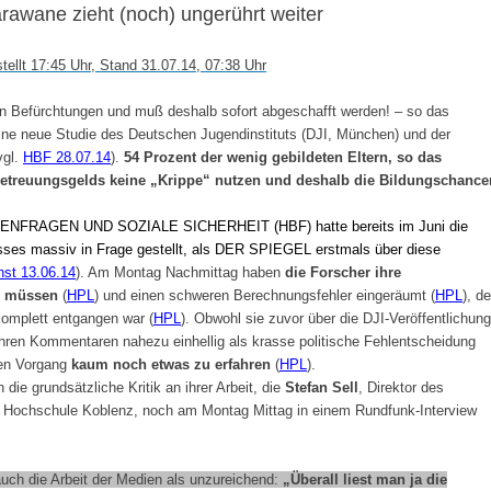
awane zieht (noch) ungerührt weiter
ellt 17:45 Uhr, Stand 31.07.14, 07:38 Uhr
en Befürchtungen und muß deshalb sofort abgeschafft werden! – so das
eine neue Studie des Deutschen Jugendinstituts (DJI, München) und der
vgl.
HBF 28.07.14
).
54 Prozent der wenig gebildeten Eltern, so das
Betreuungsgelds keine „Krippe“ nutzen und deshalb die Bildungschance
IENFRAGEN UND SOZIALE SICHERHEIT
(HBF) hatte bereits im Juni die
isses massiv in Frage gestellt, als DER SPIEGEL erstmals über diese
nst 13.06.14
). Am Montag Nachmittag haben
die Forscher ihre
n müssen
(
HPL
) und einen schweren Berechnungsfehler eingeräumt (
HPL
), de
komplett entgangen war (
HPL
). Obwohl sie zuvor über die DJI-Veröffentlichung
 ihren Kommentaren nahezu einhellig als krasse politische Fehlentscheidung
hen Vorgang
kaum noch etwas zu erfahren
(
HPL
).
die grundsätzliche Kritik an ihrer Arbeit, die
Stefan Sell
, Direktor des
 der Hochschule Koblenz, noch am Montag Mittag in einem Rundfunk-Interview
uch die Arbeit der Medien als unzureichend:
„Überall liest man ja die