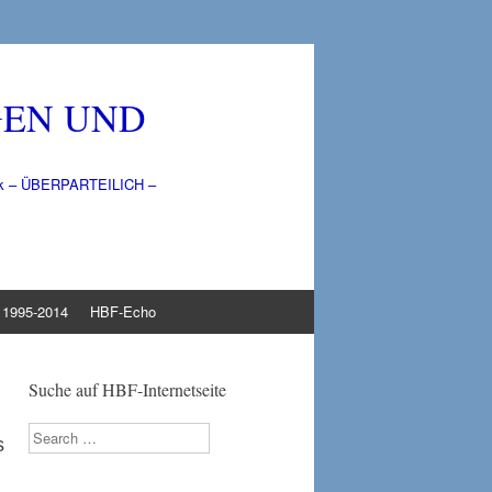
GEN UND
litik – ÜBERPARTEILICH –
1995-2014
HBF-Echo
Suche auf HBF-Internetseite
Search
s