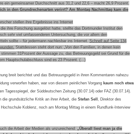
äre ein gemeinsamer Durchschnitt aus 31,2 und 22,6 – macht 26,9 Prozent.
lich in den Grundrechenarten verirrt? Am Montag Nachmittag kam die
rscher stellen ihre Ergebnisse ins Internet
 die ihre Forschung ausgelöst hatte, stellte das Dortmunder Institut den
isch sehr viel umfassenderen Untersuchung, die vor allem den
ln sollte – für jedermann nachlesbar ins Internet.
Schnell auf Seite 134
hwunden.
Stattdessen steht dort nun: „Von den Familien, in denen kein
t, stimmen 31Prozent der Aussage zu, das Betreuungsgeld sei Grund für die
em Hauptschulabschluss sind es 23 Prozent. (…)
chung breit berichtet und das Betreuungsgeld in ihren Kommentaren nahezu
heidung verworfen haben, war von diesem peinlichen Vorgang
kaum noch etwa
en Tagesspiegel, der Süddeutschen Zeitung (30.07.14) oder FAZ (30.07.14).
die grundsätzliche Kritik an ihrer Arbeit, die
Stefan Sell
, Direktor des
 der Hochschule Koblenz, noch am Montag Mittag in einem Rundfunk-Interview
uch die Arbeit der Medien als unzureichend:
„Überall liest man ja die