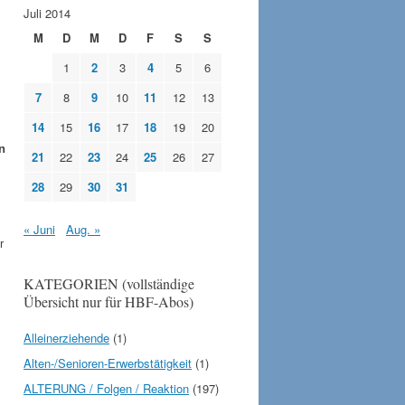
Juli 2014
M
D
M
D
F
S
S
1
2
3
4
5
6
7
8
9
10
11
12
13
14
15
16
17
18
19
20
n
21
22
23
24
25
26
27
28
29
30
31
« Juni
Aug. »
r
KATEGORIEN (vollständige
Übersicht nur für HBF-Abos)
Alleinerziehende
(1)
Alten-/Senioren-Erwerbstätigkeit
(1)
ALTERUNG / Folgen / Reaktion
(197)