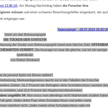
nst 13.06.14
). Am Montag Nachmittag haben
die Forscher ihre
rigieren müssen
und einen schweren Berechnungsfehler eingeräumt, der auc
tt entgangen war:
Tagesspiegel 28.07.2014 19:20 Uh
Streit um das Betreuungsgeld
DIE TÜCKEN DER STATISTIK
fassung der Studie zum Betreuungsgeld stand eine falsche Zahl.
OFFENBA
CHENARTEN VERIRRT.
Die Aussage ist zwar die gleiche, nur ist sie weniger
spektakulär.
von Robert Birnbaum
at da jemand Äpfel mit Birnen addiert?
 Verbreitung. Merkwürdigerweise taucht sie in den Tabellen der Forscher
i andere Zahlen: 31,2 Prozent der Befragten ohne Schulabschluss nannten da
 zu erziehen, und 22,6 Prozent der Hauptschul-Absolventen.
eben ungefähr 54
. Nun muss man allerdings nicht Mathematik studiert haben
all geht: Jedes dritte Paar ohne Schulabschluss und jedes vierte
en natürlich nicht „Jeder zweite ohne Schulabschluss oder mit