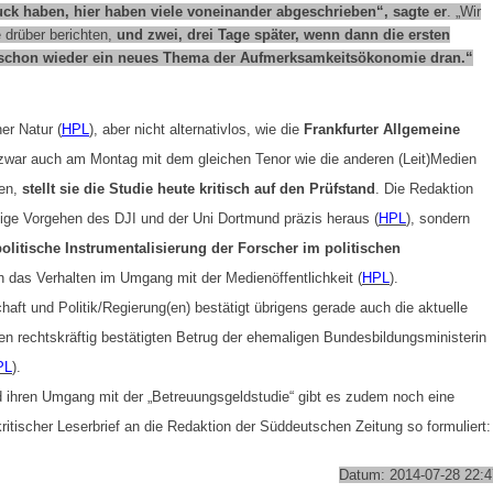
k haben, hier haben viele voneinander abgeschrieben“, sagte er
. „Wir
e drüber berichten,
und zwei, drei Tage später, wenn dann die ersten
t schon wieder ein neues Thema der Aufmerksamkeitsökonomie dran.“
er Natur (
HPL
), aber nicht alternativlos, wie die
Frankfurter Allgemeine
e zwar auch am Montag mit dem gleichen Tenor wie die anderen (Leit)Medien
nen,
stellt sie die Studie heute kritisch auf den Prüfstand
. Die Redaktion
dige Vorgehen des DJI und der Uni Dortmund präzis heraus (
HPL
), sondern
 politische Instrumentalisierung der Forscher im politischen
ch das Verhalten im Umgang mit der Medienöffentlichkeit (
HPL
).
aft und Politik/Regierung(en) bestätigt übrigens gerade auch die aktuelle
 rechtskräftig bestätigten Betrug der ehemaligen Bundesbildungsministerin
PL
).
 ihren Umgang mit der „Betreuungsgeldstudie“ gibt es zudem noch eine
 kritischer Leserbrief an die Redaktion der Süddeutschen Zeitung so formuliert:
Datum: 2014-07-28 22:4