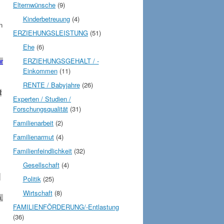
Elternwünsche
(9)
Kinderbetreuung
(4)
h
ERZIEHUNGSLEISTUNG
(51)
Ehe
(6)
ERZIEHUNGSGEHALT / -
r
Einkommen
(11)
RENTE / Babyjahre
(26)
R
Experten / Studien /
Forschungsqualität
(31)
Familienarbeit
(2)
Familienarmut
(4)
Familienfeindlichkeit
(32)
Gesellschaft
(4)
s
Politik
(25)
Wirtschaft
(8)
,
FAMILIENFÖRDERUNG/-Entlastung
(36)