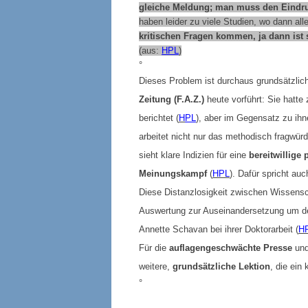
gleiche Meldung; man muss den Eindruc
haben leider zu viele Studien, wo dann all
kritischen Fragen kommen, ja dann is
(aus:
HPL
)
°
Dieses Problem ist durchaus grundsätzlich
Zeitung (F.A.Z.)
heute vorführt: Sie hatt
berichtet (
H
PL
), aber im Gegensatz zu ih
arbeitet nicht nur das methodisch fragwür
sieht klare Indizien für eine
bereitwillige
Meinungskampf
(
HPL
). Dafür spricht au
Diese Distanzlosigkeit zwischen Wissensch
Auswertung zur Auseinandersetzung um den
Annette Schavan bei ihrer Doktorarbeit (
H
Für die
auflagengeschwächte Presse
und
weitere,
grundsätzliche Lektion
, die ein
°