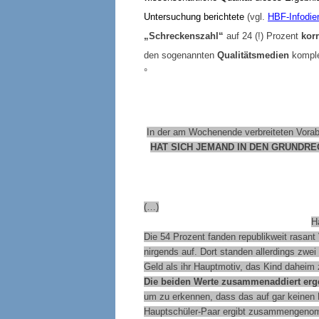
Untersuchung berichtete
(vgl.
HBF-Infodie
„Schreckenszahl“
auf 24 (!) Prozent
kor
den sogenannten
Qualitätsmedien
komple
°
In der am Wochenende verbreiteten Vorab
HAT SICH JEMAND IN DEN GRUNDRE
(…)
H
Die 54 Prozent fanden republikweit rasant
nirgends auf. Dort standen allerdings zwe
Geld als ihr Hauptmotiv, das Kind daheim
Die beiden Werte zusammenaddiert erg
um zu erkennen, dass das auf gar keinen F
Hauptschüler-Paar ergibt zusammengenomm