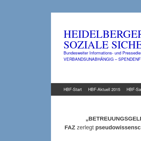
HEIDELBERGE
SOZIALE SICHE
Bundesweiter Informations- und Pressedie
VERBANDSUNABHÄNGIG – SPENDENFINANZ
Zum
HBF-Start
HBF-Aktuell 2015
HBF-Sa
Inhalt
springen
„BETREUUNGSGELD-
FAZ
zerlegt
pseudowissenscha