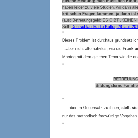
gleiche Meldung; man muss den Eindruc
haben leider zu viele Studien, wo dann all
kritischen Fragen kommen, ja dann is
(aus: Betreuungsgeld: ES GIBT „KEI
Sell.
DeutschlandRadio Kultur, 28. Juli 20
°
Dieses Problem ist durchaus grundsätzlic
…aber nicht alternativlos, wie die
Frankfu
Montag mit dem gleichen Tenor wie die and
°
BETREUUNG
Bildungsferne Familie
°
….aber im Gegensatz zu ihnen,
stellt si
nur das methodisch fragwürdige Vorgehen
°