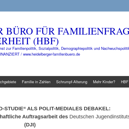
R BÜRO FÜR FAMILIENFRA
RHEIT (HBF)
nst zur Familienpolitik, Sozialpolitik, Demographiepolitik und Nachwuchspo
IERT / www.heidelberger-familienbuero.de
chgebiete
Familie in Zahlen
Schrumpf-Alterung
Mehr Kinder?
HBF 
STUDIE“ ALS POLIT-MEDIALES DEBAKEL:
ftliche Auftragsarbeit des
Deutschen Jugendinstitut
(DJI)