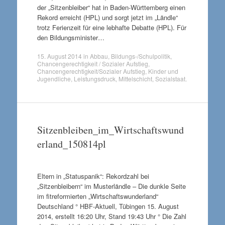
der „Sitzenbleiber“ hat in Baden-Württemberg einen
Rekord erreicht (HPL) und sorgt jetzt im „Ländle“
trotz Ferienzeit für eine lebhafte Debatte (HPL). Für
den Bildungsminister…
15. August 2014
in
Abbau
,
Bildungs-/Schulpolitik
,
Chancengerechtigkeit / Sozialer Aufstieg
,
Chancengerechtigkeit/Sozialer Aufstieg
,
Kinder und
Jugendliche
,
Leistungsdruck
,
Mittelschicht
,
Sozialstaat
.
Sitzenbleiben_im_Wirtschaftswund
erland_150814pl
Eltern in „Statuspanik“: Rekordzahl bei
„Sitzenbleibern“ im Musterländle – Die dunkle Seite
im fitreformierten „Wirtschaftswunderland“
Deutschland ° HBF-Aktuell, Tübingen 15. August
2014, erstellt 16:20 Uhr, Stand 19:43 Uhr ° Die Zahl