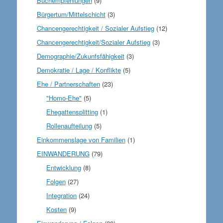
Buchempfehlungen
(9)
Bürgertum/Mittelschicht
(3)
Chancengerechtigkeit / Sozialer Aufstieg
(12)
Chancengerechtigkeit/Sozialer Aufstieg
(3)
Demographie/Zukunfsfähigkeit
(3)
Demokratie / Lage / Konflikte
(5)
Ehe / Partnerschaften
(23)
"Homo-Ehe"
(5)
Ehegattensplitting
(1)
Rollenaufteilung
(5)
Einkommenslage von Familien
(1)
EINWANDERUNG
(79)
Entwicklung
(8)
Folgen
(27)
Integration
(24)
Kosten
(9)