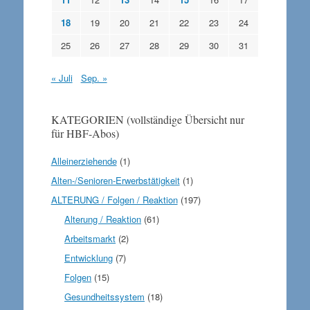
18
19
20
21
22
23
24
25
26
27
28
29
30
31
« Juli
Sep. »
KATEGORIEN (vollständige Übersicht nur
für HBF-Abos)
Alleinerziehende
(1)
Alten-/Senioren-Erwerbstätigkeit
(1)
ALTERUNG / Folgen / Reaktion
(197)
Alterung / Reaktion
(61)
Arbeitsmarkt
(2)
Entwicklung
(7)
Folgen
(15)
Gesundheitssystem
(18)