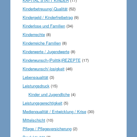
KAPITAL STATT KINDER
(17)
Kinderbetreuung/-Qualität
(52)
Kindergeld / Kinderfreibetrag
(9)
Kinderlose und Familien
(34)
Kinderrechte
(8)
Kinderreiche Familien
(8)
Kinderwerte / Jugendwerte
(8)
Kinderwunsch-(Politik)REZEPTE
(17)
Kinderwunsch/-losigkeit
(46)
Lebensqualität
(3)
Leistungsdruck
(15)
Kinder und Jugendliche
(4)
Leistungsgerechtigkeit
(5)
Medienqualität / Entwicklung / Krise
(30)
Mittelschicht
(10)
Pflege / Pflegeversicherung
(2)