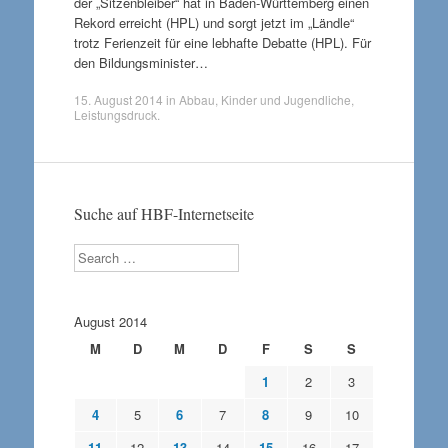
der „Sitzenbleiber“ hat in Baden-Württemberg einen
Rekord erreicht (HPL) und sorgt jetzt im „Ländle“
trotz Ferienzeit für eine lebhafte Debatte (HPL). Für
den Bildungsminister…
15. August 2014
in
Abbau
,
Kinder und Jugendliche
,
Leistungsdruck
.
Suche auf HBF-Internetseite
Search
August 2014
M
D
M
D
F
S
S
1
2
3
4
5
6
7
8
9
10
11
12
13
14
15
16
17