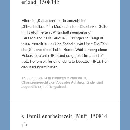
erland_150814b
Eltern in „Statuspanik“: Rekordzahl bei
„Sitzenbleibern“ im Musterländle – Die dunkle Seite
im fitreformierten „Wirtschaftswunderland“
Deutschland ° HBF-Aktuell, Tübingen 15. August
2014, erstellt 16:20 Uhr, Stand 19:43 Uhr ° Die Zahl
der „Sitzenbleiber“ hat in Baden-Württemberg einen
Rekord erreicht (HPL) und sorgt jetzt im „Ländle“
trotz Ferienzeit für eine lebhafte Debatte (HPL). Für
den Bildungsminister…
15. August 2014
in
Bildungs-/Schulpolitik
,
Chancengerechtigkeit/Sozialer Aufstieg
,
Kinder und
Jugendliche
,
Leistungsdruck
.
s_Familienarbeitszeit_Bluff_150814
pb