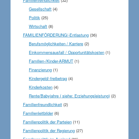
Familienfeindlichkeit
(32)
Gesellschaft
(4)
Politik
(25)
Wirtschaft
(8)
FAMILIENFÖRDERUNG/-Entlastung
(36)
Berufsmöglichkeiten / Karriere
(2)
Einkommensausfall / Opportunitätskosten
(1)
Familien-/Kinder-ARMUT
(1)
Finanzierung
(1)
Kindergeld/-freibetrag
(4)
Kinderkosten
(4)
Rente/Babyjahre ( siehe: Erziehungsleistung)
(2)
Familienfreundlichkeit
(2)
Familienleitbilder
(6)
Familienpolitik der Parteien
(11)
Familienpolitik der Regierung
(27)