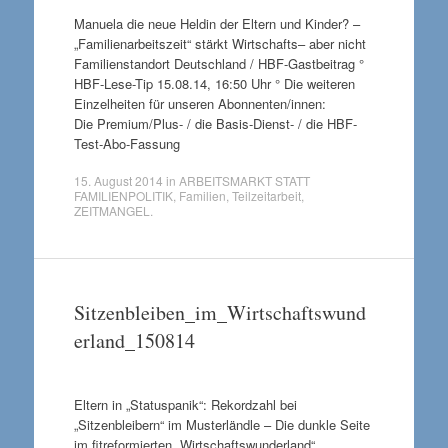
Manuela die neue Heldin der Eltern und Kinder? –
„Familienarbeitszeit“ stärkt Wirtschafts– aber nicht
Familienstandort Deutschland / HBF-Gastbeitrag °
HBF-Lese-Tip 15.08.14, 16:50 Uhr ° Die weiteren
Einzelheiten für unseren Abonnenten/innen:
Die Premium/Plus- / die Basis-Dienst- / die HBF-
Test-Abo-Fassung
15. August 2014
in
ARBEITSMARKT STATT
FAMILIENPOLITIK
,
Familien
,
Teilzeitarbeit
,
ZEITMANGEL
.
Sitzenbleiben_im_Wirtschaftswund
erland_150814
Eltern in „Statuspanik“: Rekordzahl bei
„Sitzenbleibern“ im Musterländle – Die dunkle Seite
im fitreformierten „Wirtschaftswunderland“