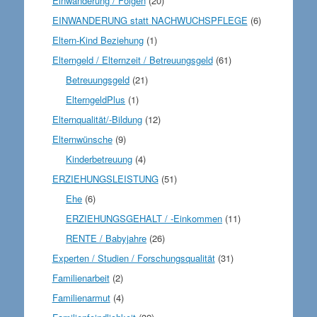
Einwanderung / Folgen
(20)
EINWANDERUNG statt NACHWUCHSPFLEGE
(6)
Eltern-Kind Beziehung
(1)
Elterngeld / Elternzeit / Betreuungsgeld
(61)
Betreuungsgeld
(21)
ElterngeldPlus
(1)
Elternqualität/-Bildung
(12)
Elternwünsche
(9)
Kinderbetreuung
(4)
ERZIEHUNGSLEISTUNG
(51)
Ehe
(6)
ERZIEHUNGSGEHALT / -Einkommen
(11)
RENTE / Babyjahre
(26)
Experten / Studien / Forschungsqualität
(31)
Familienarbeit
(2)
Familienarmut
(4)