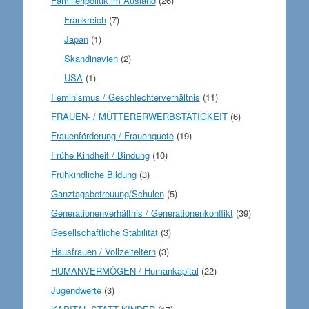
Familienpolitik im Ausland
(26)
Frankreich
(7)
Japan
(1)
Skandinavien
(2)
USA
(1)
Feminismus / Geschlechterverhältnis
(11)
FRAUEN- / MÜTTERERWERBSTÄTIGKEIT
(6)
Frauenförderung / Frauenquote
(19)
Frühe Kindheit / Bindung
(10)
Frühkindliche Bildung
(3)
Ganztagsbetreuung/Schulen
(5)
Generationenverhältnis / Generationenkonflikt
(39)
Gesellschaftliche Stabilität
(3)
Hausfrauen / Vollzeiteltern
(3)
HUMANVERMÖGEN / Humankapital
(22)
Jugendwerte
(3)