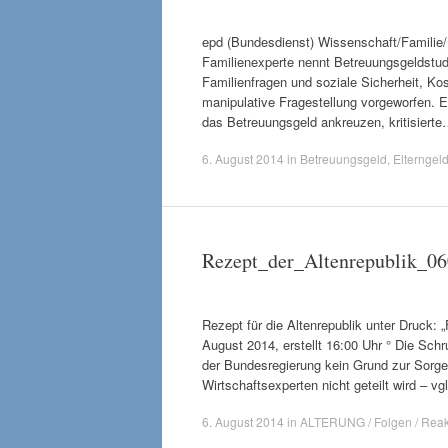
epd (Bundesdienst) Wissenschaft/Familie/
Familienexperte nennt Betreuungsgeldstudi
Familienfragen und soziale Sicherheit, Ko
manipulative Fragestellung vorgeworfen. E
das Betreuungsgeld ankreuzen, kritisiert
6. August 2014
in
Betreuungsgeld
,
Elterngeld
Rezept_der_Altenrepublik_0
Rezept für die Altenrepublik unter Druck: 
August 2014, erstellt 16:00 Uhr ° Die Sch
der Bundesregierung kein Grund zur Sorge,
Wirtschaftsexperten nicht geteilt wird – 
6. August 2014
in
ALTERUNG / Folgen / Reak