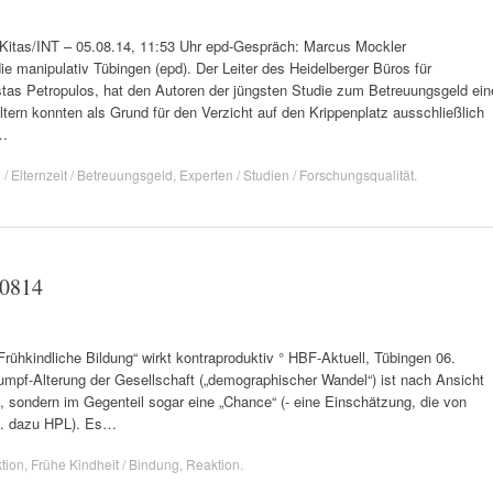
Kitas/INT – 05.08.14, 11:53 Uhr epd-Gespräch: Marcus Mockler
e manipulativ Tübingen (epd). Der Leiter des Heidelberger Büros für
stas Petropulos, hat den Autoren der jüngsten Studie zum Betreuungsgeld ein
ltern konnten als Grund für den Verzicht auf den Krippenplatz ausschließlich
e…
 / Elternzeit / Betreuungsgeld
,
Experten / Studien / Forschungsqualität
.
60814
„Frühkindliche Bildung“ wirkt kontraproduktiv ° HBF-Aktuell, Tübingen 06.
rumpf-Alterung der Gesellschaft („demographischer Wandel“) ist nach Ansicht
 sondern im Gegenteil sogar eine „Chance“ (- eine Einschätzung, die von
vgl. dazu HPL). Es…
tion
,
Frühe Kindheit / Bindung
,
Reaktion
.