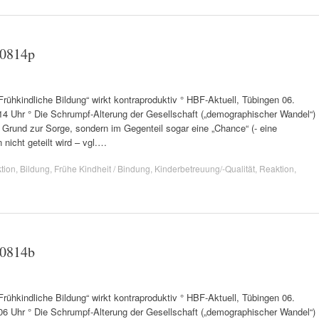
60814p
„Frühkindliche Bildung“ wirkt kontraproduktiv ° HBF-Aktuell, Tübingen 06.
:14 Uhr ° Die Schrumpf-Alterung der Gesellschaft („demographischer Wandel“)
 Grund zur Sorge, sondern im Gegenteil sogar eine „Chance“ (- eine
nicht geteilt wird – vgl.…
tion
,
Bildung
,
Frühe Kindheit / Bindung
,
Kinderbetreuung/-Qualität
,
Reaktion
,
60814b
„Frühkindliche Bildung“ wirkt kontraproduktiv ° HBF-Aktuell, Tübingen 06.
:06 Uhr ° Die Schrumpf-Alterung der Gesellschaft („demographischer Wandel“)