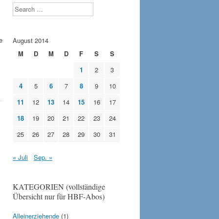
Search
e
August 2014
M
D
M
D
F
S
S
1
2
3
4
5
6
7
8
9
10
11
12
13
14
15
16
17
18
19
20
21
22
23
24
25
26
27
28
29
30
31
« Juli
Sep. »
KATEGORIEN (vollständige
Übersicht nur für HBF-Abos)
Alleinerziehende
(1)