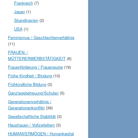
Frankreich
(7)
Japan
(1)
Skandinavien
(2)
USA
(1)
Feminismus / Geschlechterverhältnis
(11)
FRAUEN- /
MÜTTERERWERBSTÄTIGKEIT
(6)
Frauenförderung / Frauenquote
(19)
Frühe Kindheit / Bindung
(10)
Frühkindliche Bildung
(3)
Ganztagsbetreuung/Schulen
(5)
Generationenverhältnis /
Generationenkonflikt
(39)
Gesellschaftliche Stabilität
(3)
Hausfrauen / Vollzeiteltern
(3)
HUMANVERMÖGEN / Humankapital