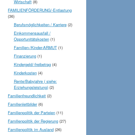
Wirtschaft
(8)
FAMILIENFÖRDERUNG/-Entlastung
(36)
Berufsmöglichkeiten / Karriere
(2)
Einkommensausfall /
Opportunitätskosten
(1)
Familien-/Kinder-ARMUT
(1)
Finanzierung
(1)
Kindergeld/-freibetrag
(4)
Kinderkosten
(4)
Rente/Babyjahre ( siehe:
Erziehungsleistung)
(2)
Familienfreundlichkeit
(2)
Familienleitbilder
(6)
Familienpolitik der Parteien
(11)
Familienpolitik der Regierung
(27)
Familienpolitik im Ausland
(26)