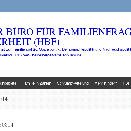
R BÜRO FÜR FAMILIENFRA
RHEIT (HBF)
nst zur Familienpolitik, Sozialpolitik, Demographiepolitik und Nachwuchspo
IERT / www.heidelberger-familienbuero.de
chgebiete
Familie in Zahlen
Schrumpf-Alterung
Mehr Kinder?
HBF 
014
50814