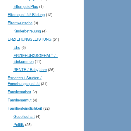
ElterngeldPlus
(1)
Elternqualität/-Bildung
(12)
Elternwünsche
(9)
Kinderbetreuung
(4)
ERZIEHUNGSLEISTUNG
(51)
Ehe
(6)
ERZIEHUNGSGEHALT / -
Einkommen
(11)
RENTE / Babyjahre
(26)
Experten / Studien /
Forschungsqualität
(31)
Familienarbeit
(2)
Familienarmut
(4)
Familienfeindlichkeit
(32)
Gesellschaft
(4)
Politik
(25)