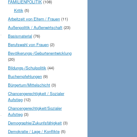
FAMILIENPOLITIK
(108)
Kritik
(5)
Arbeitzeit von Eltern / Frauen
(11)
Außenpolitik / Außenwirtschaft
(23)
Basismaterial
(76)
Berufswahl von Frauen
(2)
Bevölkerungs-/Geburtenentwicklung
(20)
Bildungs-/Schulpolitik
(44)
Buchempfehlungen
(9)
Bürgertum/Mittelschicht
(3)
Chancengerechtigkeit / Sozialer
Aufstieg
(12)
Chancengerechtigkeit/Sozialer
Aufstieg
(3)
Demographie/Zukunfsfähigkeit
(3)
Demokratie / Lage / Konflikte
(5)