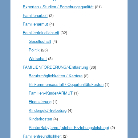
Experten / Studien / Forschungsqualität
(31)
Familienarbeit
(2)
Familienarmut
(4)
Familienfeindlichkeit
(32)
Gesellschaft
(4)
Politik
(25)
Wirtschaft
(8)
FAMILIENFÖRDERUNG/-Entlastung
(36)
Berufsmöglichkeiten / Karriere
(2)
Einkommensausfall / Opportunitätskosten
(1)
Familien-/Kinder-ARMUT
(1)
Finanzierung
(1)
Kindergeld/-freibetrag
(4)
Kinderkosten
(4)
Rente/Babyjahre ( siehe: Erziehungsleistung)
(2)
Familienfreundlichkeit
(2)