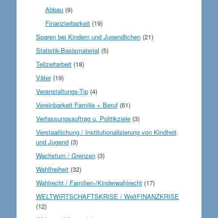
Abbau
(9)
Finanzierbarkeit
(19)
Sparen bei Kindern und Jugendlichen
(21)
Statistik-Basismaterial
(5)
Teilzeitarbeit
(18)
Väter
(19)
Veranstaltungs-Tip
(4)
Vereinbarkeit Familie + Beruf
(61)
Verfassungsauftrag u. Politikziele
(3)
Verstaatlichung / Institutionalisierung von Kindheit
und Jugend
(3)
Wachstum / Grenzen
(3)
Wahlfreiheit
(32)
Wahlrecht / Familien-/Kinderwahlrecht
(17)
WELTWIRTSCHAFTSKRISE / WeltFINANZKRISE
(12)