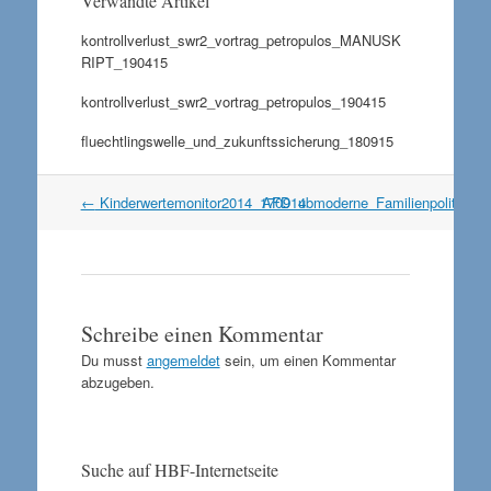
Verwandte Artikel
kontrollverlust_swr2_vortrag_petropulos_MANUSK
RIPT_190415
kontrollverlust_swr2_vortrag_petropulos_190415
fluechtlingswelle_und_zukunftssicherung_180915
Artikel
←
Kinderwertemonitor2014_170914b
AFD_u_moderne_Familienpolitik_1
Navigation
Schreibe einen Kommentar
Du musst
angemeldet
sein, um einen Kommentar
abzugeben.
Suche auf HBF-Internetseite