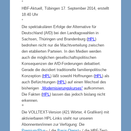
°
HBF-Aktuell, Tübingen 17. September 2014, erstellt
18:40 Uhr
°
Die spektakulären Erfolge der Alternative für
Deutschland (AfD) bei den Landtagswahlen in
Sachsen, Thüringen und Brandenburg (
HPL
)
bedrohen nicht nur die Machtverteilung zwischen
den etablierten Parteien. In den Medien werden
auch die möglichen gesellschaftspolitischen
Konsequenzen der AfD-Forderungen debattiert.
Gerade die dezidiert traditionelle familienpolitische
Konzeption (
HPL
) läßt sowohl Hoffnungen (
HPL
) als
auch Befürchtungen (
HPL
) auf einen Wechsel des
bisherigen
„Modernisierungskurses“
aufkommen.
Die Fakten (
HPL
) lassen das jedoch bislang nicht
erkennen.
°
Die VOLLTEXT-Version (421 Wörter, 4 Grafiken) mit
aktivierbaren HPL-Links steht nur unseren
Abonnenten/innen zur Verfügung: Die
Premium/Plus
– / die
Basis-Dienst
– / die HBF-Test-