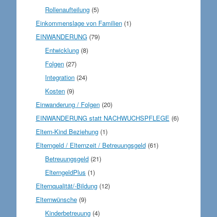
Rollenaufteilung
(5)
Einkommenslage von Familien
(1)
EINWANDERUNG
(79)
Entwicklung
(8)
Folgen
(27)
Integration
(24)
Kosten
(9)
Einwanderung / Folgen
(20)
EINWANDERUNG statt NACHWUCHSPFLEGE
(6)
Eltern-Kind Beziehung
(1)
Elterngeld / Elternzeit / Betreuungsgeld
(61)
Betreuungsgeld
(21)
ElterngeldPlus
(1)
Elternqualität/-Bildung
(12)
Elternwünsche
(9)
Kinderbetreuung
(4)