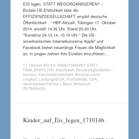
EIS legen, STATT WEGORGANISIEREN? –
Brutale US-Ehrlichkeit über die
EFFIZIENZGESELLSCHAFT empört deutsche
Öffentlichkeit ° HBF-Aktuell, Tübingen 17. Oktober
2014, erstellt 14:35 Uhr, Stand 20:30 Uhr,
*Korrektur 24.10.14, 15:19 Uhr ° Die US-
amerikanischen Internetkonzerne Apple* und
Facebook bieten neuerdings Frauen die Möglichkeit
an, in jungen Jahren ihre Eizellen einzufrieren…
17. Oktober 2014
in
ARBEITSMARKT STATT
FAMILIENPOLITIK
,
Arbeitswelt
,
Berufsmöglichkeiten /
Karriere
,
Familienfeindlichkeit
,
Kinderwunsch/-
losigkeit
,
Leistungsdruck
,
Produktivität
,
USA
,
Vereinbarkeit Familie + Beruf
,
Wirtschaft
,
ZEITMANGEL
.
Kinder_auf_Eis_legen_171014b