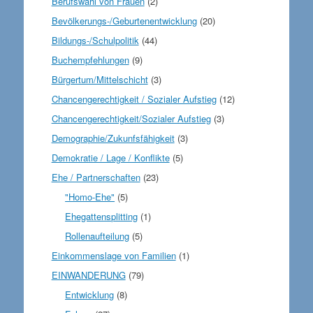
Berufswahl von Frauen
(2)
Bevölkerungs-/Geburtenentwicklung
(20)
Bildungs-/Schulpolitik
(44)
Buchempfehlungen
(9)
Bürgertum/Mittelschicht
(3)
Chancengerechtigkeit / Sozialer Aufstieg
(12)
Chancengerechtigkeit/Sozialer Aufstieg
(3)
Demographie/Zukunfsfähigkeit
(3)
Demokratie / Lage / Konflikte
(5)
Ehe / Partnerschaften
(23)
"Homo-Ehe"
(5)
Ehegattensplitting
(1)
Rollenaufteilung
(5)
Einkommenslage von Familien
(1)
EINWANDERUNG
(79)
Entwicklung
(8)