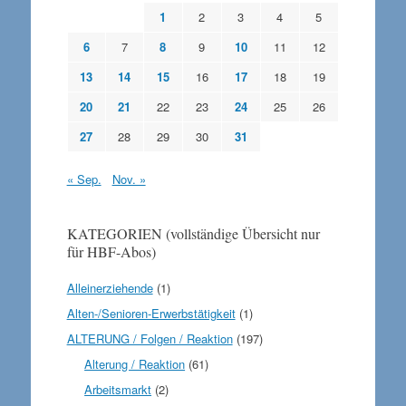
1
2
3
4
5
6
7
8
9
10
11
12
13
14
15
16
17
18
19
20
21
22
23
24
25
26
27
28
29
30
31
« Sep.
Nov. »
KATEGORIEN (vollständige Übersicht nur
für HBF-Abos)
Alleinerziehende
(1)
Alten-/Senioren-Erwerbstätigkeit
(1)
ALTERUNG / Folgen / Reaktion
(197)
Alterung / Reaktion
(61)
Arbeitsmarkt
(2)