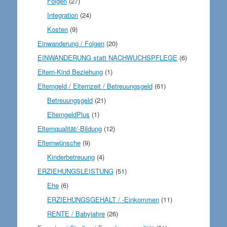
Folgen
(27)
Integration
(24)
Kosten
(9)
Einwanderung / Folgen
(20)
EINWANDERUNG statt NACHWUCHSPFLEGE
(6)
Eltern-Kind Beziehung
(1)
Elterngeld / Elternzeit / Betreuungsgeld
(61)
Betreuungsgeld
(21)
ElterngeldPlus
(1)
Elternqualität/-Bildung
(12)
Elternwünsche
(9)
Kinderbetreuung
(4)
ERZIEHUNGSLEISTUNG
(51)
Ehe
(6)
ERZIEHUNGSGEHALT / -Einkommen
(11)
RENTE / Babyjahre
(26)