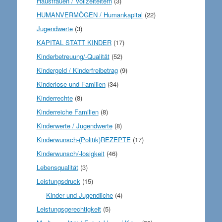
Hausfrauen / Vollzeiteltern
(3)
HUMANVERMÖGEN / Humankapital
(22)
Jugendwerte
(3)
KAPITAL STATT KINDER
(17)
Kinderbetreuung/-Qualität
(52)
Kindergeld / Kinderfreibetrag
(9)
Kinderlose und Familien
(34)
Kinderrechte
(8)
Kinderreiche Familien
(8)
Kinderwerte / Jugendwerte
(8)
Kinderwunsch-(Politik)REZEPTE
(17)
Kinderwunsch/-losigkeit
(46)
Lebensqualität
(3)
Leistungsdruck
(15)
Kinder und Jugendliche
(4)
Leistungsgerechtigkeit
(5)