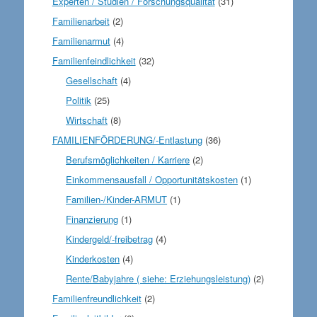
Experten / Studien / Forschungsqualität
(31)
Familienarbeit
(2)
Familienarmut
(4)
Familienfeindlichkeit
(32)
Gesellschaft
(4)
Politik
(25)
Wirtschaft
(8)
FAMILIENFÖRDERUNG/-Entlastung
(36)
Berufsmöglichkeiten / Karriere
(2)
Einkommensausfall / Opportunitätskosten
(1)
Familien-/Kinder-ARMUT
(1)
Finanzierung
(1)
Kindergeld/-freibetrag
(4)
Kinderkosten
(4)
Rente/Babyjahre ( siehe: Erziehungsleistung)
(2)
Familienfreundlichkeit
(2)