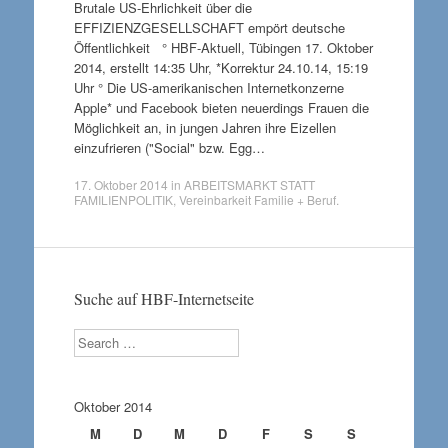
Brutale US-Ehrlichkeit über die
EFFIZIENZGESELLSCHAFT empört deutsche
Öffentlichkeit ° HBF-Aktuell, Tübingen 17. Oktober
2014, erstellt 14:35 Uhr, *Korrektur 24.10.14, 15:19
Uhr ° Die US-amerikanischen Internetkonzerne
Apple* und Facebook bieten neuerdings Frauen die
Möglichkeit an, in jungen Jahren ihre Eizellen
einzufrieren ("Social" bzw. Egg…
17. Oktober 2014
in
ARBEITSMARKT STATT
FAMILIENPOLITIK
,
Vereinbarkeit Familie + Beruf
.
Suche auf HBF-Internetseite
Search
Oktober 2014
M
D
M
D
F
S
S