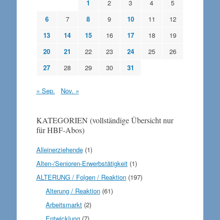
1
2
3
4
5
6
7
8
9
10
11
12
13
14
15
16
17
18
19
20
21
22
23
24
25
26
27
28
29
30
31
« Sep.
Nov. »
KATEGORIEN (vollständige Übersicht nur
für HBF-Abos)
Alleinerziehende
(1)
Alten-/Senioren-Erwerbstätigkeit
(1)
ALTERUNG / Folgen / Reaktion
(197)
Alterung / Reaktion
(61)
Arbeitsmarkt
(2)
Entwicklung
(7)