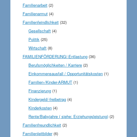
Familienarbeit
(2)
Familienarmut
(4)
Familienfeindlichkeit
(32)
Gesellschaft
(4)
Politik
(25)
Wirtschaft
(8)
FAMILIENFÖRDERUNG/-Entlastung
(36)
Berufsmöglichkeiten / Karriere
(2)
Einkommensausfall / Opportunitätskosten
(1)
Familien-/Kinder-ARMUT
(1)
Finanzierung
(1)
Kindergeld/-freibetrag
(4)
Kinderkosten
(4)
Rente/Babyjahre ( siehe: Erziehungsleistung)
(2)
Familienfreundlichkeit
(2)
Familienleitbilder
(6)