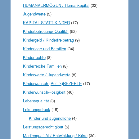
HUMANVERMÖGEN / Humankapital
(22)
Jugendwerte
(3)
KAPITAL STATT KINDER
(17)
Kinderbetreuung/-Qualität
(52)
Kindergeld / Kinderfreibetrag
(9)
Kinderlose und Familien
(34)
Kinderrechte
(8)
Kinderreiche Familien
(8)
Kinderwerte / Jugendwerte
(8)
Kinderwunsch-(Politik)REZEPTE
(17)
Kinderwunsch/-losigkeit
(46)
Lebensqualität
(3)
Leistungsdruck
(15)
Kinder und Jugendliche
(4)
Leistungsgerechtigkeit
(5)
Medienqualität / Entwicklung / Krise
(30)