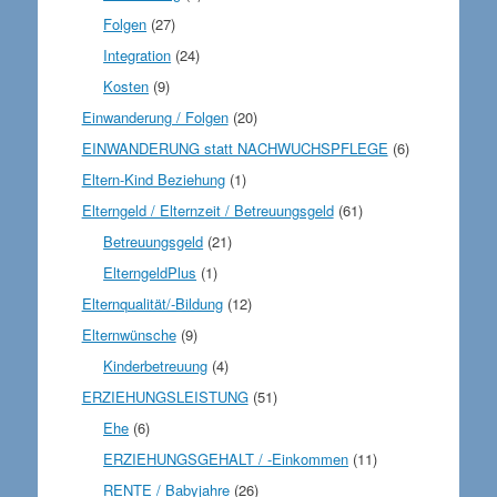
Folgen
(27)
Integration
(24)
Kosten
(9)
Einwanderung / Folgen
(20)
EINWANDERUNG statt NACHWUCHSPFLEGE
(6)
Eltern-Kind Beziehung
(1)
Elterngeld / Elternzeit / Betreuungsgeld
(61)
Betreuungsgeld
(21)
ElterngeldPlus
(1)
Elternqualität/-Bildung
(12)
Elternwünsche
(9)
Kinderbetreuung
(4)
ERZIEHUNGSLEISTUNG
(51)
Ehe
(6)
ERZIEHUNGSGEHALT / -Einkommen
(11)
RENTE / Babyjahre
(26)