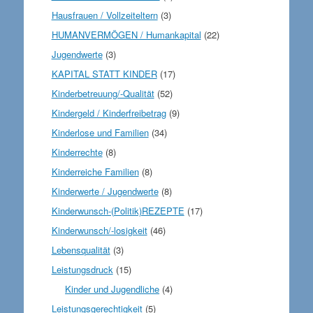
Hausfrauen / Vollzeiteltern
(3)
HUMANVERMÖGEN / Humankapital
(22)
Jugendwerte
(3)
KAPITAL STATT KINDER
(17)
Kinderbetreuung/-Qualität
(52)
Kindergeld / Kinderfreibetrag
(9)
Kinderlose und Familien
(34)
Kinderrechte
(8)
Kinderreiche Familien
(8)
Kinderwerte / Jugendwerte
(8)
Kinderwunsch-(Politik)REZEPTE
(17)
Kinderwunsch/-losigkeit
(46)
Lebensqualität
(3)
Leistungsdruck
(15)
Kinder und Jugendliche
(4)
Leistungsgerechtigkeit
(5)