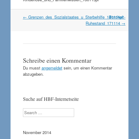
Artikel
←
Grenzen_des_Sozialstaates_u_Sterbehilfe_141114pl
Borchert-
Navigation
Ruhestand_171114
→
Schreibe einen Kommentar
Du musst
angemeldet
sein, um einen Kommentar
abzugeben.
Suche auf HBF-Internetseite
Search
November 2014