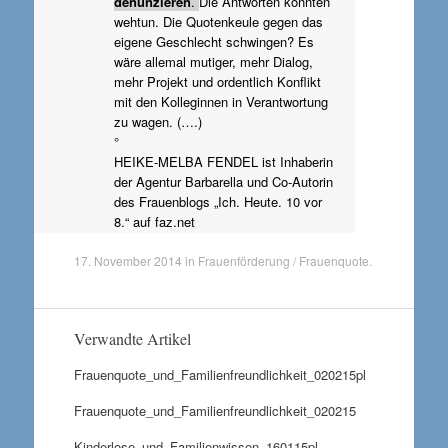
denunzieren
.
Die Antworten könnten
wehtun. Die Quotenkeule gegen das
eigene Geschlecht schwingen? Es
wäre allemal mutiger, mehr Dialog,
mehr Projekt und ordentlich Konflikt
mit den Kolleginnen in Verantwortung
zu wagen. (….)
°
HEIKE-MELBA FENDEL ist Inhaberin
der Agentur Barbarella und Co-Autorin
des Frauenblogs „Ich. Heute. 10 vor
8.“ auf faz.net
17. November 2014
in
Frauenförderung / Frauenquote
.
Verwandte Artikel
Frauenquote_und_Familienfreundlichkeit_020215pl
Frauenquote_und_Familienfreundlichkeit_020215
Kinderlose_und_Familienwissen_160115pl