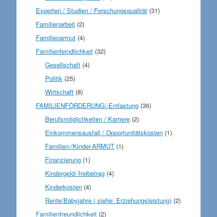
Experten / Studien / Forschungsqualität
(31)
Familienarbeit
(2)
Familienarmut
(4)
Familienfeindlichkeit
(32)
Gesellschaft
(4)
Politik
(25)
Wirtschaft
(8)
FAMILIENFÖRDERUNG/-Entlastung
(36)
Berufsmöglichkeiten / Karriere
(2)
Einkommensausfall / Opportunitätskosten
(1)
Familien-/Kinder-ARMUT
(1)
Finanzierung
(1)
Kindergeld/-freibetrag
(4)
Kinderkosten
(4)
Rente/Babyjahre ( siehe: Erziehungsleistung)
(2)
Familienfreundlichkeit
(2)