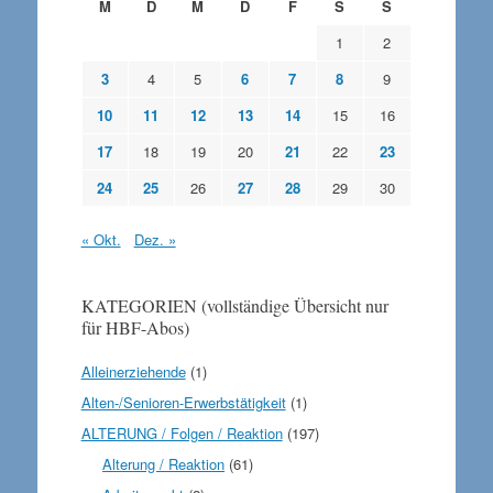
M
D
M
D
F
S
S
1
2
3
4
5
6
7
8
9
10
11
12
13
14
15
16
17
18
19
20
21
22
23
24
25
26
27
28
29
30
« Okt.
Dez. »
KATEGORIEN (vollständige Übersicht nur
für HBF-Abos)
Alleinerziehende
(1)
Alten-/Senioren-Erwerbstätigkeit
(1)
ALTERUNG / Folgen / Reaktion
(197)
Alterung / Reaktion
(61)