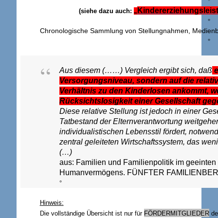
°
Kindererziehungsleis
(siehe dazu auch:
„
°
Chronologische Sammlung von Stellungnahmen, Medienbei
°
Aus diesem (……) Vergleich ergibt sich,
daß
e
Versorgungsniveau, sondern auf die relativ
Verhältnis zu den Kinderlosen ankommt, wen
Rücksichtslosigkeit einer Gesellschaft geg
Diese relative Stellung ist jedoch in einer Ge
Tatbestand der Elternverantwortung weitgehend
individualistischen Lebensstil fördert, notwen
zentral geleiteten Wirtschaftssystem, das wenige
(…)
aus: Familien und Familienpolitik im geeinte
Humanvermögens. FÜNFTER FAMILIENBERIC
°
Hinweis:
Die vollständige Übersicht ist nur für
FÖRDERMITGLIEDER
de