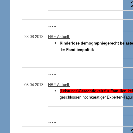
…..
23.08
.2013
HBF-Aktuell:
Kinderlose demographiegerecht belaste
der
Familienpolitik
…..
05
.04.2013
HBF-Aktuell:
(Leistungs)
Gerechtigkeit für Familien 
geschlossen hochkarätiger Experten-Tagu
…..