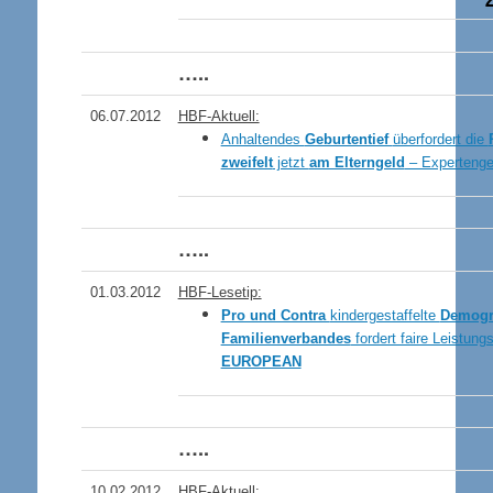
…..
06.07.2012
HBF-Aktuell:
Anhaltendes
Geburtentief
überfordert die
zweifelt
jetzt
am Elterngeld
– Expertenges
…..
01.03.2012
HBF-Lesetip:
Pro und Contra
kindergestaffelte
Demogr
Familienverbandes
fordert faire Leistun
EUROPEAN
…..
10.02.2012
HBF-
Aktuell: