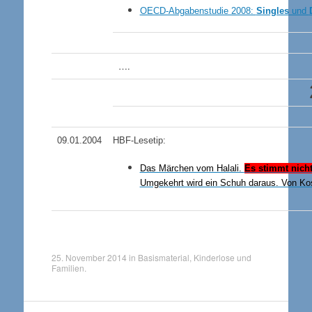
OECD-Abgabenstudie 2008:
Singles
und
….
09.01.2004
HBF-Lesetip:
Das Märchen vom Halali.
Es stimmt nicht
Umgekehrt wird ein Schuh daraus. Von Ko
25. November 2014
in
Basismaterial
,
Kinderlose und
Familien
.