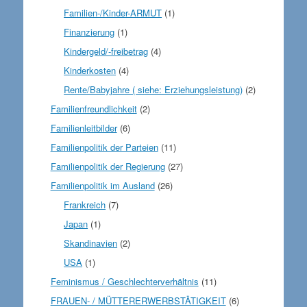
Familien-/Kinder-ARMUT
(1)
Finanzierung
(1)
Kindergeld/-freibetrag
(4)
Kinderkosten
(4)
Rente/Babyjahre ( siehe: Erziehungsleistung)
(2)
Familienfreundlichkeit
(2)
Familienleitbilder
(6)
Familienpolitik der Parteien
(11)
Familienpolitik der Regierung
(27)
Familienpolitik im Ausland
(26)
Frankreich
(7)
Japan
(1)
Skandinavien
(2)
USA
(1)
Feminismus / Geschlechterverhältnis
(11)
FRAUEN- / MÜTTERERWERBSTÄTIGKEIT
(6)