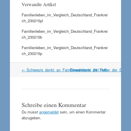
Verwandte Artikel
Familienleben_im_Vergleich_Deutschland_Frankrei
ch_230215pl
Familienleben_im_Vergleich_Deutschland_Frankrei
ch_230215b
Familienleben_im_Vergleich_Deutschland_Frankrei
ch_230215p
Artikel
←
Schwesig_denkt_an_Familiewahlrecht_241114b
Einwanderer_als_Retter_der_Sozia
Navigation
Schreibe einen Kommentar
Du musst
angemeldet
sein, um einen Kommentar
abzugeben.