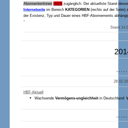
AbonnentenInnen
HIER
zugänglich. Der aktuellste Stand diese
Internetseite
im Bereich
KATEGORIEN
(rechts auf der Seite) 
der Existenz, Typ und Dauer eines HBF-Abonnements abhängi
°
Stand 14.
201
…
28.02.2
HBF-Aktuell
Wachsende
Vermögens-ungleichheit
in Deutschland:
V
…