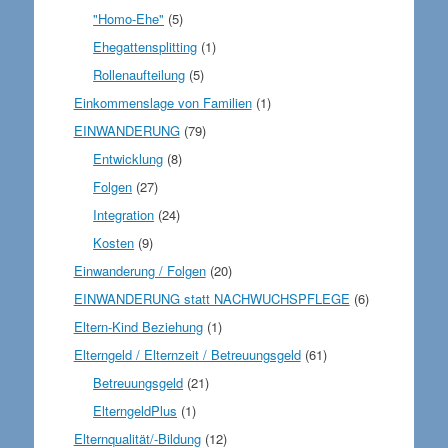
"Homo-Ehe"
(5)
Ehegattensplitting
(1)
Rollenaufteilung
(5)
Einkommenslage von Familien
(1)
EINWANDERUNG
(79)
Entwicklung
(8)
Folgen
(27)
Integration
(24)
Kosten
(9)
Einwanderung / Folgen
(20)
EINWANDERUNG statt NACHWUCHSPFLEGE
(6)
Eltern-Kind Beziehung
(1)
Elterngeld / Elternzeit / Betreuungsgeld
(61)
Betreuungsgeld
(21)
ElterngeldPlus
(1)
Elternqualität/-Bildung
(12)