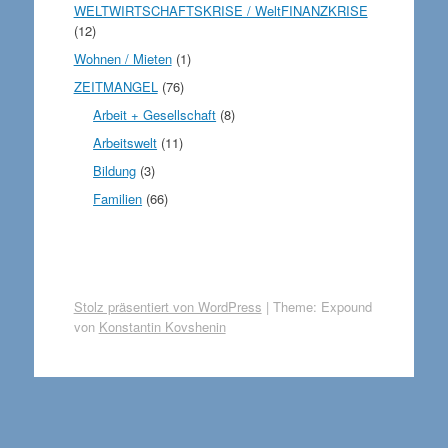
WELTWIRTSCHAFTSKRISE / WeltFINANZKRISE
(12)
Wohnen / Mieten
(1)
ZEITMANGEL
(76)
Arbeit + Gesellschaft
(8)
Arbeitswelt
(11)
Bildung
(3)
Familien
(66)
Stolz präsentiert von WordPress
|
Theme: Expound
von
Konstantin Kovshenin