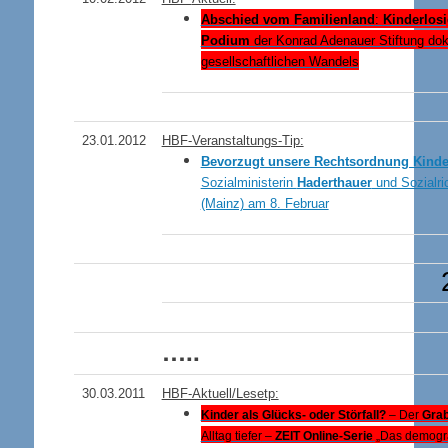
Abschied vom
Familienland
:
Kinderlosi
Podium
der Konrad Adenauer Stiftung do
gesellschaftlichen Wandels
23.01.2012
HBF-Veranstaltungs-Tip:
Bevorzugt unsere Rechtsordnung Kind
Sozialministerin
Haderthauer
und Sozialri
(Mainz) am 8. Februar
…..
30.03.2011
HBF-Aktuell/Lesetp:
Kinder als Glücks- oder Störfall?
– Der
Gra
Alltag tiefer
–
ZEIT Online-Serie
„Das demogra