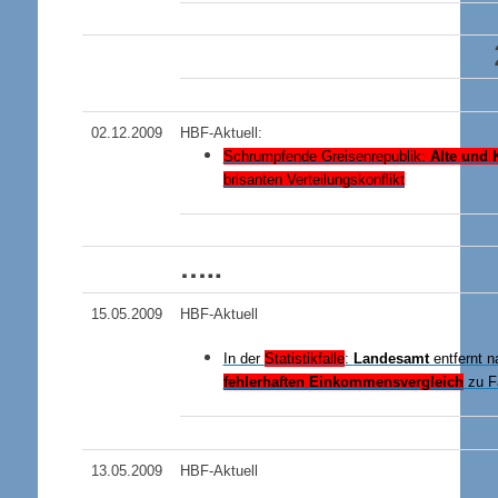
02.12.2009
HBF-Aktuell:
Schrumpfende Greisenrepublik:
Alte und 
brisanten Verteilungskonflikt
…..
15.05.2009
HBF-Aktuell
In der
Statistikfalle
:
Landesamt
entfernt 
fehlerhaften Einkommensvergleich
zu Fa
13.05.2009
HBF-Aktuell