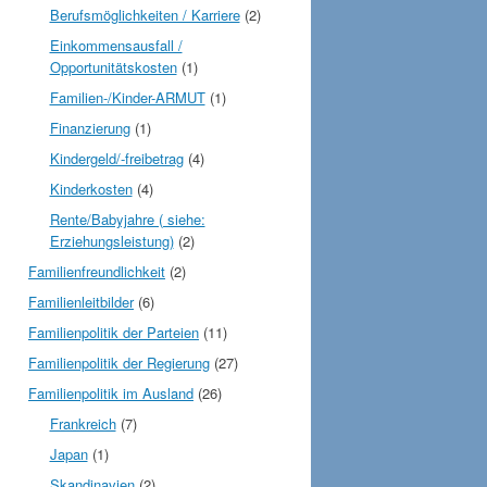
Berufsmöglichkeiten / Karriere
(2)
Einkommensausfall /
Opportunitätskosten
(1)
Familien-/Kinder-ARMUT
(1)
Finanzierung
(1)
Kindergeld/-freibetrag
(4)
Kinderkosten
(4)
Rente/Babyjahre ( siehe:
Erziehungsleistung)
(2)
Familienfreundlichkeit
(2)
Familienleitbilder
(6)
Familienpolitik der Parteien
(11)
Familienpolitik der Regierung
(27)
Familienpolitik im Ausland
(26)
Frankreich
(7)
Japan
(1)
Skandinavien
(2)