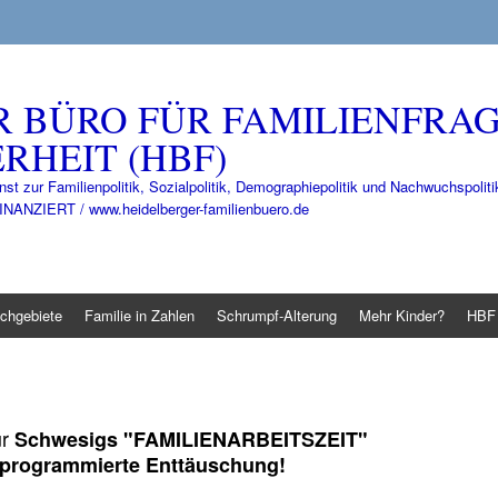
R BÜRO FÜR FAMILIENFRA
RHEIT (HBF)
nst zur Familienpolitik, Sozialpolitik, Demographiepolitik und Nachwuchspo
IERT / www.heidelberger-familienbuero.de
chgebiete
Familie in Zahlen
Schrumpf-Alterung
Mehr Kinder?
HBF 
ür
Schwesigs "FAMILIENARBEITSZEIT"
programmierte Enttäuschung!