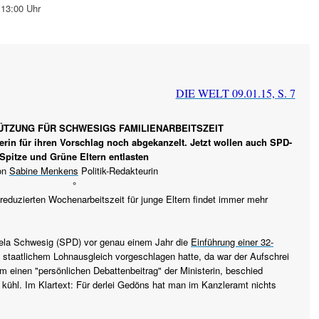
 13:00 Uhr
DIE WELT 09.01.15, S. 7
TZUNG FÜR SCHWESIGS FAMILIENARBEITSZEIT
erin für ihren Vorschlag noch abgekanzelt. Jetzt wollen auch SPD-
Spitze und Grüne Eltern entlasten
on
Sabine Menkens
Politik-Redakteurin
°
eduzierten Wochenarbeitszeit für junge Eltern findet immer mehr
ela Schwesig (SPD) vor genau einem Jahr die
Einführung einer 32-
t staatlichem Lohnausgleich vorgeschlagen hatte, da war der Aufschrei
m einen "persönlichen Debattenbeitrag" der Ministerin, beschied
 kühl. Im Klartext: Für derlei Gedöns hat man im Kanzleramt nichts