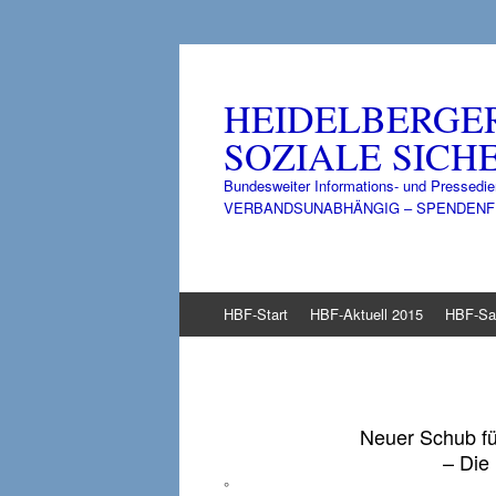
HEIDELBERGE
SOZIALE SICHE
Bundesweiter Informations- und Pressedie
VERBANDSUNABHÄNGIG – SPENDENFINANZ
Zum
HBF-Start
HBF-Aktuell 2015
HBF-Sa
Inhalt
springen
Neuer Schub f
– Die
°