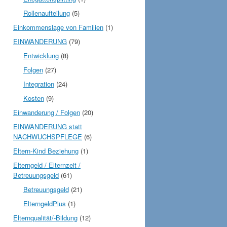
Rollenaufteilung
(5)
Einkommenslage von Familien
(1)
EINWANDERUNG
(79)
Entwicklung
(8)
Folgen
(27)
Integration
(24)
Kosten
(9)
Einwanderung / Folgen
(20)
EINWANDERUNG statt
NACHWUCHSPFLEGE
(6)
Eltern-Kind Beziehung
(1)
Elterngeld / Elternzeit /
Betreuungsgeld
(61)
Betreuungsgeld
(21)
ElterngeldPlus
(1)
Elternqualität/-Bildung
(12)