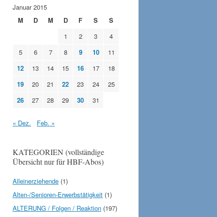
Januar 2015
M
D
M
D
F
S
S
1
2
3
4
5
6
7
8
9
10
11
12
13
14
15
16
17
18
19
20
21
22
23
24
25
26
27
28
29
30
31
« Dez.
Feb. »
KATEGORIEN (vollständige
Übersicht nur für HBF-Abos)
Alleinerziehende
(1)
Alten-/Senioren-Erwerbstätigkeit
(1)
ALTERUNG / Folgen / Reaktion
(197)