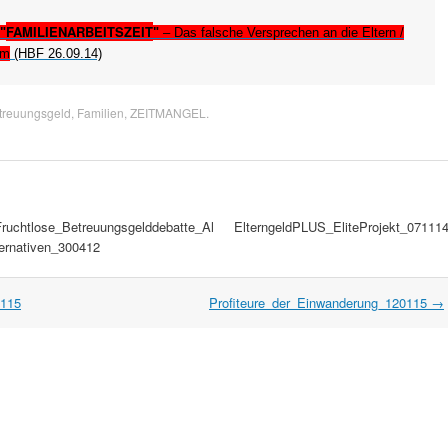
FAMILIENARBEITSZEIT
"
"
– Das falsche Versprechen an die Eltern /
um
(HBF 26.09.14)
Betreuungsgeld
,
Familien
,
ZEITMANGEL
.
Fruchtlose_Betreuungsgelddebatte_Al
ElterngeldPLUS_EliteProjekt_07111
ternativen_300412
0115
Profiteure_der_Einwanderung_120115
→