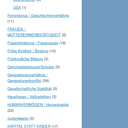
USA
(1)
Feminismus / Geschlechterverhältnis
(11)
FRAUEN- /
MÜTTERERWERBSTÄTIGKEIT
(6)
Frauenförderung / Frauenquote
(19)
Frühe Kindheit / Bindung
(10)
Frühkindliche Bildung
(3)
Ganztagsbetreuung/Schulen
(5)
Generationenverhältnis /
Generationenkonflikt
(39)
Gesellschaftliche Stabilität
(3)
Hausfrauen / Vollzeiteltern
(3)
HUMANVERMÖGEN / Humankapital
(22)
Jugendwerte
(3)
KAPITAL STATT KINDER
(17)