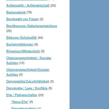
Außenpolitik / Außenwirtschaft
(23)
Basismaterial
(76)
Berufswahl von Frauen
(2)
Bevölkerungs-/Geburtenentwicklung
(20)
Bildungs-/Schulpolitik
(44)
Buchempfehlungen
(9)
Bürgertum/Mittelschicht
(3)
Chancengerechtigkeit / Sozialer
Aufstieg
(12)
Chancengerechtigkeit/Sozialer
Aufstieg
(3)
Demographie/Zukunfsfähigkeit
(3)
Demokratie / Lage / Konflikte
(5)
Ehe / Partnerschaften
(23)
"Homo-Ehe"
(5)
Ehegattensplitting
(1)