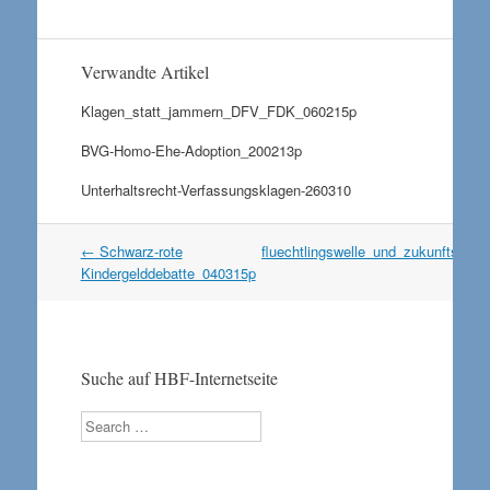
Verwandte Artikel
Klagen_statt_jammern_DFV_FDK_060215p
BVG-Homo-Ehe-Adoption_200213p
Unterhaltsrecht-Verfassungsklagen-260310
Artikel
←
Schwarz-rote
fluechtlingswelle_und_zukunftssic
Navigation
Kindergelddebatte_040315p
Suche auf HBF-Internetseite
Search