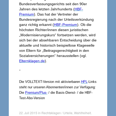
Bundesverfassungsgerichts seit den 90er
Jahren des letzten Jahrhunderts (
HBF-
Premium
). Das hat der Vertreter der
Bundesregierung nach der Urteilsverkündung
ganz richtig erkannt (
HBF-Premium
). Ob die
höchsten Richter/innen diesen juristischen
„Modernisierungskurs“ fortsetzen werden, wird
sich bei der absehbaren Entscheidung über die
aktuelle und historisch beispiellose Klagewelle
von Eltern für „Beitragsgerechtigkeit in den
Sozialversicherungen“ herausstellen (vgl.
Elternklagen.de
).
°
Die VOLLTEXT-Version mit aktivierbaren
HPL
-Links
steht nur unseren Abonnenten/innen zur Verfügung:
Die
Premium/Plus-
/ die Basis-Dienst- / die HBF-
Test-Abo-Version
22. Juli 2015
in
Rechtsklagen / Urteile
,
Wahlfreiheit
.