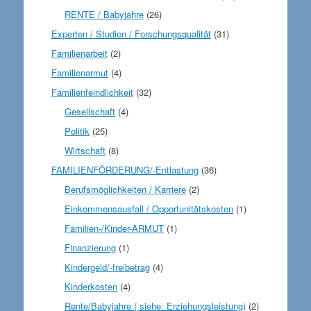
RENTE / Babyjahre
(26)
Experten / Studien / Forschungsqualität
(31)
Familienarbeit
(2)
Familienarmut
(4)
Familienfeindlichkeit
(32)
Gesellschaft
(4)
Politik
(25)
Wirtschaft
(8)
FAMILIENFÖRDERUNG/-Entlastung
(36)
Berufsmöglichkeiten / Karriere
(2)
Einkommensausfall / Opportunitätskosten
(1)
Familien-/Kinder-ARMUT
(1)
Finanzierung
(1)
Kindergeld/-freibetrag
(4)
Kinderkosten
(4)
Rente/Babyjahre ( siehe: Erziehungsleistung)
(2)