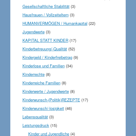
Gesellschaftliche Stabilität
(3)
Hausfrauen / Vollzeiteltern
(3)
HUMANVERMÖGEN / Humankapital
(22)
Jugendwerte
(3)
KAPITAL STATT KINDER
(17)
Kinderbetreuung/-Qualität
(52)
Kindergeld / Kinderfreibetrag
(9)
Kinderlose und Familien
(34)
Kinderrechte
(8)
Kinderreiche Familien
(8)
Kinderwerte / Jugendwerte
(8)
Kinderwunsch-(Politik)REZEPTE
(17)
Kinderwunsch/-losigkeit
(46)
Lebensqualität
(3)
Leistungsdruck
(15)
Kinder und Jugendliche
(4)