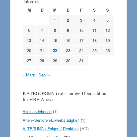
Juli 2015
M
D
M
D
F
S
S
1
2
3
4
5
6
7
8
9
10
11
12
13
14
15
16
17
18
19
20
21
22
23
24
25
26
27
28
29
30
31
« März
Sep. »
KATEGORIEN (vollständige Übersicht nur
für HBF-Abos)
Alleinerziehende
(1)
Alten-/Senioren-Erwerbstätigkeit
(1)
ALTERUNG / Folgen / Reaktion
(197)