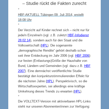
– Studie rückt die Fakten zurecht
°
HBF-AKTUELL Tübingen 09. Juli 2014, erstellt
18:08 Uhr
°
Der Verzicht auf Kinder rechnet sich – nicht nur für
jede/n Einzelne/n (vgl. z.B. zuletzt
HBF-Infodienst
28.02.14
), sondern auch für den Staat und die
Volkswirtschaft (
HPL
). Die sogenannte
„demographische Rendite“ gehört deshalb schon
seit ihrer Entdeckung im Jahr 2006 (vgl.
HBF 2006
)
zur festen (Entlastungs)Größe der Haushalte von
Bund, Ländern und Gemeinden (vgl. dazu z.B.
HBF
2007
). Eine demnächst veröffentlichte Studie
bestätigt den konjunkturstimmulierenden Effekt für
die nächsten Jahre (
HPL
). Perspektivisch, so die
Wirtschaftsexperten, sei allerdings eine kräftige
Umkehrung dieses Trends zu erwarten (
HPL
).
°
Die VOLLTEXT-Version mit aktivierbaren HPL-Links
steht nur unseren Abonnenten/innen zur Verfügung: