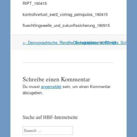
RIPT_190415
kontrollverlust_swr2_vortrag_petropulos_190415
fluechtlingswelle_und_zukunftssicherung_180915
Artikel
←
Demographische_Rendite_Scheinbluete_090714pl
Demographische_Rendite_Scheinb
Navigation
Schreibe einen Kommentar
Du musst
angemeldet
sein, um einen Kommentar
abzugeben.
Suche auf HBF-Internetseite
Search