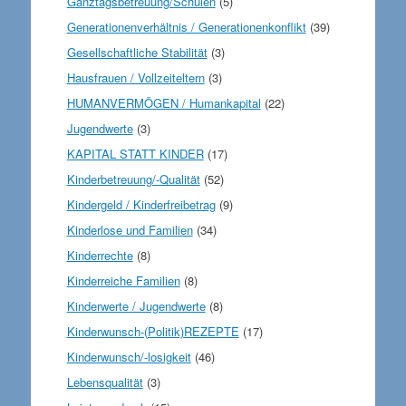
Ganztagsbetreuung/Schulen
(5)
Generationenverhältnis / Generationenkonflikt
(39)
Gesellschaftliche Stabilität
(3)
Hausfrauen / Vollzeiteltern
(3)
HUMANVERMÖGEN / Humankapital
(22)
Jugendwerte
(3)
KAPITAL STATT KINDER
(17)
Kinderbetreuung/-Qualität
(52)
Kindergeld / Kinderfreibetrag
(9)
Kinderlose und Familien
(34)
Kinderrechte
(8)
Kinderreiche Familien
(8)
Kinderwerte / Jugendwerte
(8)
Kinderwunsch-(Politik)REZEPTE
(17)
Kinderwunsch/-losigkeit
(46)
Lebensqualität
(3)