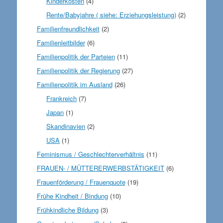
Kinderkosten
(4)
Rente/Babyjahre ( siehe: Erziehungsleistung)
(2)
Familienfreundlichkeit
(2)
Familienleitbilder
(6)
Familienpolitik der Parteien
(11)
Familienpolitik der Regierung
(27)
Familienpolitik im Ausland
(26)
Frankreich
(7)
Japan
(1)
Skandinavien
(2)
USA
(1)
Feminismus / Geschlechterverhältnis
(11)
FRAUEN- / MÜTTERERWERBSTÄTIGKEIT
(6)
Frauenförderung / Frauenquote
(19)
Frühe Kindheit / Bindung
(10)
Frühkindliche Bildung
(3)