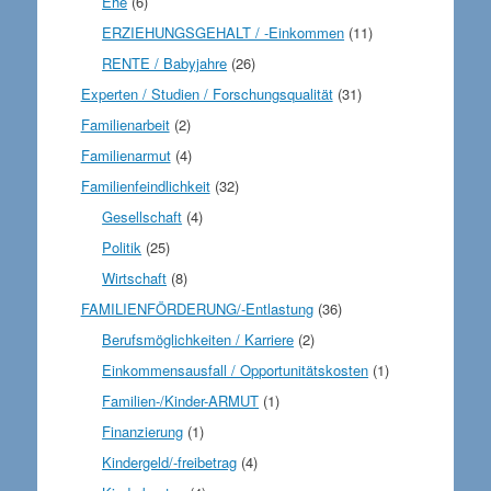
Ehe
(6)
ERZIEHUNGSGEHALT / -Einkommen
(11)
RENTE / Babyjahre
(26)
Experten / Studien / Forschungsqualität
(31)
Familienarbeit
(2)
Familienarmut
(4)
Familienfeindlichkeit
(32)
Gesellschaft
(4)
Politik
(25)
Wirtschaft
(8)
FAMILIENFÖRDERUNG/-Entlastung
(36)
Berufsmöglichkeiten / Karriere
(2)
Einkommensausfall / Opportunitätskosten
(1)
Familien-/Kinder-ARMUT
(1)
Finanzierung
(1)
Kindergeld/-freibetrag
(4)