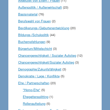
Arbeitzeit von Eltern / Frauen
(11)
Außenpolitik / Außenwirtschaft
(23)
Basismaterial
(76)
Berufswahl von Frauen
(2)
Bevölkerungs-/Geburtenentwicklung
(20)
Bildungs-/Schulpolitik
(44)
Buchempfehlungen
(9)
Bürgertum/Mittelschicht
(3)
Chancengerechtigkeit / Sozialer Aufstieg
(12)
Chancengerechtigkeit/Sozialer Aufstieg
(3)
Demographie/Zukunfsfähigkeit
(3)
Demokratie / Lage / Konflikte
(5)
Ehe / Partnerschaften
(23)
"Homo-Ehe"
(5)
Ehegattensplitting
(1)
Rollenaufteilung
(5)