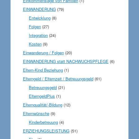
Einkommenslage von Familien
(1)
EINWANDERUNG
(79)
Entwicklung
(8)
Folgen
(27)
Integration
(24)
Kosten
(9)
Einwanderung / Folgen
(20)
EINWANDERUNG statt NACHWUCHSPFLEGE
(6)
Eltern-Kind Beziehung
(1)
Elterngeld / Elternzeit / Betreuungsgeld
(61)
Betreuungsgeld
(21)
ElterngeldPlus
(1)
Elternqualität/-Bildung
(12)
Elternwünsche
(9)
Kinderbetreuung
(4)
ERZIEHUNGSLEISTUNG
(51)