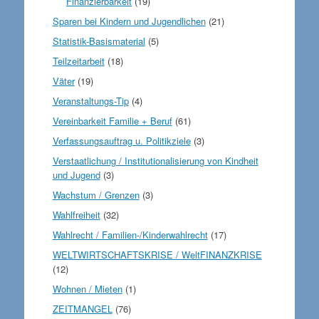
Finanzierbarkeit
(19)
Sparen bei Kindern und Jugendlichen
(21)
Statistik-Basismaterial
(5)
Teilzeitarbeit
(18)
Väter
(19)
Veranstaltungs-Tip
(4)
Vereinbarkeit Familie + Beruf
(61)
Verfassungsauftrag u. Politikziele
(3)
Verstaatlichung / Institutionalisierung von Kindheit
und Jugend
(3)
Wachstum / Grenzen
(3)
Wahlfreiheit
(32)
Wahlrecht / Familien-/Kinderwahlrecht
(17)
WELTWIRTSCHAFTSKRISE / WeltFINANZKRISE
(12)
Wohnen / Mieten
(1)
ZEITMANGEL
(76)