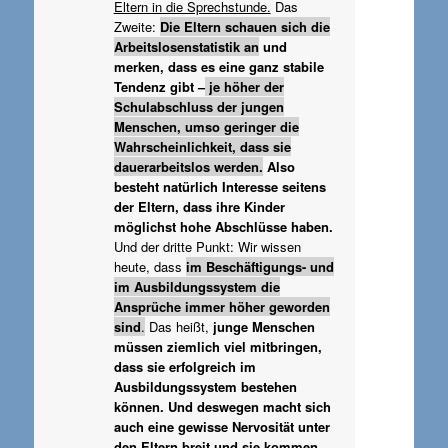
Eltern in die Sprechstunde.
Das
Zweite:
Die Eltern schauen sich die
Arbeitslosenstatistik an
und
merken, dass es eine ganz stabile
Tendenz gibt –
je höher der
Schulabschluss der jungen
Menschen, umso geringer die
Wahrscheinlichkeit, dass sie
dauerarbeitslos werden.
Also
besteht natürlich Interesse seitens
der Eltern, dass ihre Kinder
möglichst hohe Abschlüsse haben.
Und der dritte Punkt: Wir wissen
heute, dass
im Beschäftigungs- und
im Ausbildungssystem die
Ansprüche immer höher geworden
sind
.
Das heißt,
junge Menschen
müssen ziemlich viel mitbringen,
dass sie erfolgreich im
Ausbildungssystem bestehen
können. Und deswegen macht sich
auch eine gewisse Nervosität unter
den Eltern breit und sie kommen,