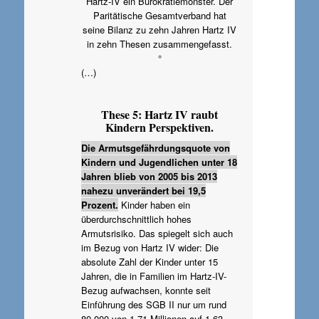
Hartz-IV ein Bürokratiemonster. Der
Paritätische Gesamtverband hat
seine Bilanz zu zehn Jahren Hartz IV
in zehn Thesen zusammengefasst.
°
(…)
These 5: Hartz IV raubt
Kindern Perspektiven.
Die Armutsgefährdungsquote von
Kindern und Jugendlichen unter 18
Jahren blieb von 2005 bis 2013
nahezu unverändert bei 19,5
Prozent.
Kinder haben ein
überdurchschnittlich hohes
Armutsrisiko. Das spiegelt sich auch
im Bezug von Hartz IV wider: Die
absolute Zahl der Kinder unter 15
Jahren, die in Familien im Hartz-IV-
Bezug aufwachsen, konnte seit
Einführung des SGB II nur um rund
80.000 von 1,71 Millionen auf 1,63