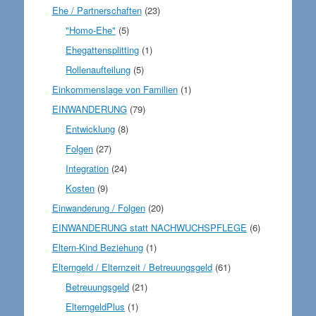
Ehe / Partnerschaften
(23)
"Homo-Ehe"
(5)
Ehegattensplitting
(1)
Rollenaufteilung
(5)
Einkommenslage von Familien
(1)
EINWANDERUNG
(79)
Entwicklung
(8)
Folgen
(27)
Integration
(24)
Kosten
(9)
Einwanderung / Folgen
(20)
EINWANDERUNG statt NACHWUCHSPFLEGE
(6)
Eltern-Kind Beziehung
(1)
Elterngeld / Elternzeit / Betreuungsgeld
(61)
Betreuungsgeld
(21)
ElterngeldPlus
(1)