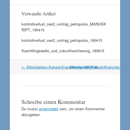
Verwandte Artikel
kontrollverlust_swr2_vortrag_petropulos_MANUSK
RIPT_190415
kontrollverlust_swr2_vortrag_petropulos_190415
fluechtlingswelle_und_zukunftssicherung_180915
Artikel
←
Alterslasten+Kassenfinanzierung_060614b
Alterslasten+Kassenfinanzierung_
Navigation
Schreibe einen Kommentar
Du musst
angemeldet
sein, um einen Kommentar
abzugeben.