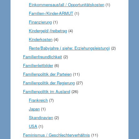
Einkommensausfall / Opportunitätskosten
(1)
Familien-/Kinder-ARMUT
(1)
Finanzierung
(1)
Kindergeld/-freibetrag
(4)
Kinderkosten
(4)
Rente/Babyjahre ( siehe: Erziehungsleistung)
(2)
Familienfreundlichkeit
(2)
Familienleitbilder
(6)
Familienpolitik der Parteien
(11)
Familienpolitik der Regierung
(27)
Familienpolitik im Ausland
(26)
Frankreich
(7)
Japan
(1)
Skandinavien
(2)
USA
(1)
Feminismus / Geschlechterverhältnis
(11)