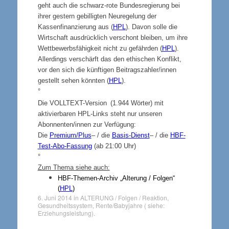
geht auch die schwarz-rote Bundesregierung bei
ihrer gestern gebilligten Neuregelung der
Kassenfinanzierung aus (
HPL
). Davon solle die
Wirtschaft ausdrücklich verschont bleiben, um ihre
Wettbewerbsfähigkeit nicht zu gefährden (
HPL
).
Allerdings verschärft das den ethischen Konflikt,
vor den sich die künftigen Beitragszahler/innen
gestellt sehen könnten (
HPL
).
°
Die VOLLTEXT-Version
(1.944 Wörter)
mit
aktivierbaren HPL-Links steht nur unseren
Abonnenten/innen zur Verfügung:
Die
Premium/Plus
– / die
Basis-Dienst
– / die
HBF-
Test-Abo-Fassung
(ab 21:00 Uhr)
°
Zum Thema siehe auch:
HBF-Themen-Archiv „Alterung / Folgen“
(
HPL
)
6. Juni 2014
in
ALTERUNG / Folgen / Reaktion
,
Gesundheitssystem
,
Rente/Babyjahre ( siehe:
Erziehungsleistung)
.