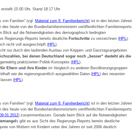
rstellt 15:00 Uhr, Stand 18:17 Uhr
s von Familien“ (vgl.
Material zum 8. Familienbericht
) ist in den letzten Jahren
n des heute von der Bundesfamilienministerin veröffentlichten Familienreports
 Blick auf die Notwendigkeiten des demographisch bedingten
des Regierungs-Reports bereits deutliche
Fortschritte
zu verzeichnen (
HPL
);
ch nicht voll ausgeschöpft (
HPL
).
 nicht nur durch den laufenden Ausbau von Krippen- und Ganztagsangeboten
leichszahlen, bei denen Deutschland sogar noch „besser“ dasteht als die
enwärtig praktizierten Politik-Konzeptes (
HPL
).
für Eltern und ihre Kinder
im Vergleich zu anderen Bevölkerungsgruppen
ifelhaft wie die regierungsamtlich ausgewählten Daten (
HPL
) des neuesten
lassen (
HPL
).
s von Familien“ (vgl.
Material zum 8. Familienbericht
) ist in den letzten Jahren
n des heute von der Bundesfamilienministerin veröffentlichten Familienreports
09.01.2012
) zusammenfassen. Gerade beim Blick auf die Notwendigkeiten
ftemangel
s gibt es aus Sicht des Regierungs-Reports bereits deutliche
ote von Müttern mit Kindern unter drei Jahren ist seit 2006 deutlich