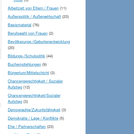
Arbeitzeit von Eltern / Frauen
(11)
Außenpolitik / Außenwirtschaft
(23)
Basismaterial
(76)
Berufswahl von Frauen
(2)
Bevölkerungs-/Geburtenentwicklung
(20)
Bildungs-/Schulpolitik
(44)
Buchempfehlungen
(9)
Bürgertum/Mittelschicht
(3)
Chancengerechtigkeit / Sozialer
Aufstieg
(12)
Chancengerechtigkeit/Sozialer
Aufstieg
(3)
,
Demographie/Zukunfsfähigkeit
(3)
Demokratie / Lage / Konflikte
(5)
Ehe / Partnerschaften
(23)