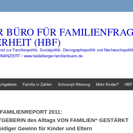
R BÜRO FÜR FAMILIENFRA
RHEIT (HBF)
nst zur Familienpolitik, Sozialpolitik, Demographiepolitik und Nachwuchspo
IERT / www.heidelberger-familienbuero.de
chgebiete
Familie in Zahlen
Schrumpf-Alterung
Mehr Kinder?
HBF 
FAMILIENREPORT 2011:
TGEBERIN
des Alltags
VON FAMILIEN“ GESTÄRKT
idiger Gewinn für Kinder und Eltern