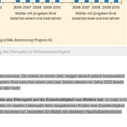
g des Elterngeld auf Müttererwerbstätigkeit
rbsvolumina: Sie sinken im ersten Jahr, steigen danach jedoch kontinuierlich
ngstem Kind zwischen einem und zwei Jahren arbeiten im Jahre 2010 bereits
he oder mehr.
die das Elterngeld auf die Erwerbstätigkeit von Müttern hat
, so zeigt sich
tter im zweiten Lebensjahr ihres neugeborenen Kindes eine Erwerbstätigkeit
d gestiegen ist, besonders für Mütter mit niedrigem Haushaltseinkommen
.