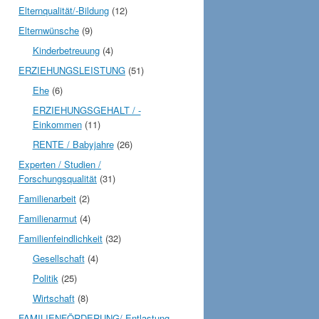
Elternqualität/-Bildung
(12)
Elternwünsche
(9)
Kinderbetreuung
(4)
ERZIEHUNGSLEISTUNG
(51)
Ehe
(6)
ERZIEHUNGSGEHALT / -
Einkommen
(11)
RENTE / Babyjahre
(26)
Experten / Studien /
Forschungsqualität
(31)
Familienarbeit
(2)
Familienarmut
(4)
Familienfeindlichkeit
(32)
Gesellschaft
(4)
Politik
(25)
Wirtschaft
(8)
FAMILIENFÖRDERUNG/-Entlastung