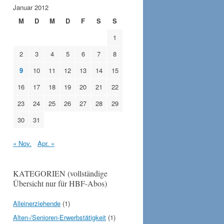
Januar 2012
M
D
M
D
F
S
S
1
2
3
4
5
6
7
8
9
10
11
12
13
14
15
16
17
18
19
20
21
22
23
24
25
26
27
28
29
30
31
« Nov.
Apr. »
KATEGORIEN (vollständige
Übersicht nur für HBF-Abos)
Alleinerziehende
(1)
Alten-/Senioren-Erwerbstätigkeit
(1)