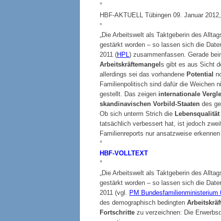
°
HBF-AKTUELL Tübingen 09. Januar 2012, e
°
„Die Arbeitswelt als Taktgeberin des Alltag
gestärkt worden – so lassen sich die Date
2011 (
HPL
) zusammenfassen. Gerade beim
Arbeitskräftemangel
s gibt es aus Sicht 
allerdings sei das vorhandene
Potential
no
Familienpolitisch sind dafür die Weichen
gestellt. Das zeigen
internationale Verg
skandinavischen Vorbild-Staaten
des geg
Ob sich unterm Strich die
Lebensqualität 
tatsächlich verbessert hat, ist jedoch zwe
Familienreports nur ansatzweise erkennen 
°
HBF-VOLLTEXT
°
„Die Arbeitswelt als Taktgeberin des Alltag
gestärkt worden – so lassen sich die Date
2011 (vgl.
PM Bundesfamilienministerium 
des demographisch bedingten
Arbeitskrä
Fortschritte
zu verzeichnen: Die Erwerbsqu