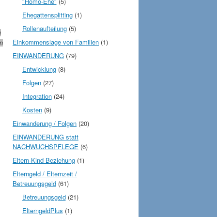
"Homo-Ehe"
(5)
Ehegattensplitting
(1)
Rollenaufteilung
(5)
m
Einkommenslage von Familien
(1)
en
EINWANDERUNG
(79)
Entwicklung
(8)
Folgen
(27)
Integration
(24)
Kosten
(9)
Einwanderung / Folgen
(20)
EINWANDERUNG statt
NACHWUCHSPFLEGE
(6)
Eltern-Kind Beziehung
(1)
Elterngeld / Elternzeit /
Betreuungsgeld
(61)
Betreuungsgeld
(21)
ElterngeldPlus
(1)