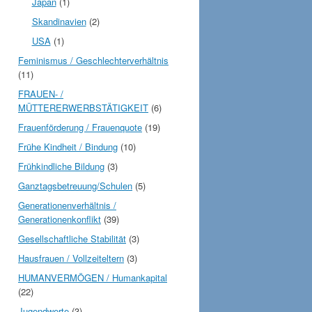
Japan
(1)
Skandinavien
(2)
USA
(1)
Feminismus / Geschlechterverhältnis
(11)
FRAUEN- /
MÜTTERERWERBSTÄTIGKEIT
(6)
Frauenförderung / Frauenquote
(19)
Frühe Kindheit / Bindung
(10)
Frühkindliche Bildung
(3)
Ganztagsbetreuung/Schulen
(5)
Generationenverhältnis /
Generationenkonflikt
(39)
Gesellschaftliche Stabilität
(3)
Hausfrauen / Vollzeiteltern
(3)
HUMANVERMÖGEN / Humankapital
(22)
Jugendwerte
(3)