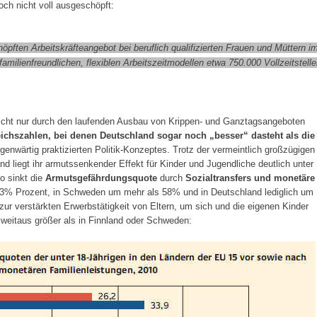
ch nicht voll ausgeschöpft:
pften Arbeitskräfteangebot bei beruflich qualifizierten Frauen und Müttern i
 familienfreundlichen, flexiblen Arbeitszeitmodellen etwa 750.000 Vollzeitstell
 nicht nur durch den laufenden Ausbau von Krippen- und Ganztagsangeboten
leichszahlen, bei denen Deutschland sogar noch „besser“ dasteht als die
enwärtig praktizierten Politik-Konzeptes. Trotz der vermeintlich großzügigen
nd liegt ihr armutssenkender Effekt für Kinder und Jugendliche deutlich unter
o sinkt die
Armutsgefährdungsquote
durch
Sozialtransfers und monetäre
63% Prozent, in Schweden um mehr als 58% und in Deutschland lediglich um
zur verstärkten Erwerbstätigkeit von Eltern, um sich und die eigenen Kinder
 weitaus größer als in Finnland oder Schweden: