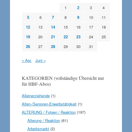
1
2
3
4
5
6
7
8
9
10
11
12
13
14
15
16
17
18
19
20
21
22
23
24
25
26
27
28
29
30
31
« Apr.
Juni »
KATEGORIEN (vollständige Übersicht nur
für HBF-Abos)
Alleinerziehende
(1)
Alten-/Senioren-Erwerbstätigkeit
(1)
ALTERUNG / Folgen / Reaktion
(197)
Alterung / Reaktion
(61)
Arbeitsmarkt
(2)