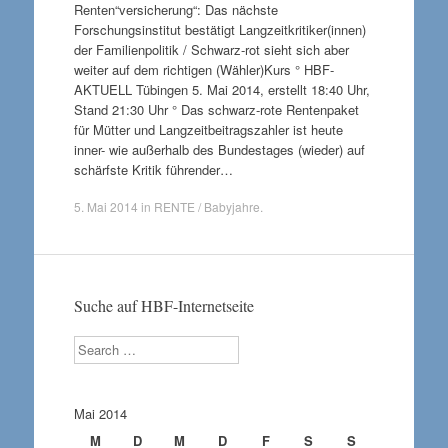
Renten“versicherung“: Das nächste
Forschungsinstitut bestätigt Langzeitkritiker(innen)
der Familienpolitik / Schwarz-rot sieht sich aber
weiter auf dem richtigen (Wähler)Kurs ° HBF-
AKTUELL Tübingen 5. Mai 2014, erstellt 18:40 Uhr,
Stand 21:30 Uhr ° Das schwarz-rote Rentenpaket
für Mütter und Langzeitbeitragszahler ist heute
inner- wie außerhalb des Bundestages (wieder) auf
schärfste Kritik führender…
5. Mai 2014
in
RENTE / Babyjahre
.
Suche auf HBF-Internetseite
Search
Mai 2014
M
D
M
D
F
S
S