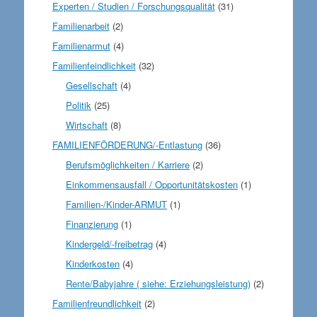
Experten / Studien / Forschungsqualität
(31)
Familienarbeit
(2)
Familienarmut
(4)
Familienfeindlichkeit
(32)
Gesellschaft
(4)
Politik
(25)
Wirtschaft
(8)
FAMILIENFÖRDERUNG/-Entlastung
(36)
Berufsmöglichkeiten / Karriere
(2)
Einkommensausfall / Opportunitätskosten
(1)
Familien-/Kinder-ARMUT
(1)
Finanzierung
(1)
Kindergeld/-freibetrag
(4)
Kinderkosten
(4)
Rente/Babyjahre ( siehe: Erziehungsleistung)
(2)
Familienfreundlichkeit
(2)