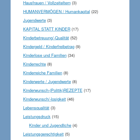
Hausfrauen / Vollzeiteltern
(3)
HUMANVERMÖGEN / Humankapital
(22)
Jugendwerte
(3)
KAPITAL STATT KINDER
(17)
Kinderbetreuung/-Qualität
(52)
Kindergeld / Kinderfreibetrag
(9)
Kinderlose und Familien
(34)
Kinderrechte
(8)
Kinderreiche Familien
(8)
Kinderwerte / Jugendwerte
(8)
Kinderwunsch-(Politik)REZEPTE
(17)
Kinderwunsch/-losigkeit
(46)
Lebensqualität
(3)
Leistungsdruck
(15)
Kinder und Jugendliche
(4)
Leistungsgerechtigkeit
(5)