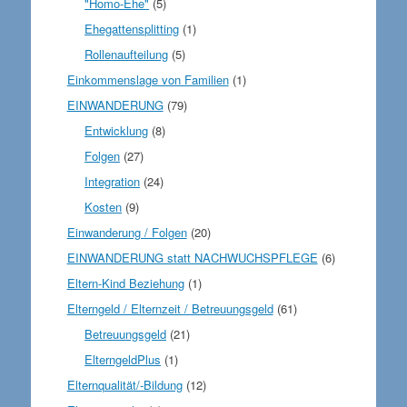
"Homo-Ehe"
(5)
Ehegattensplitting
(1)
Rollenaufteilung
(5)
Einkommenslage von Familien
(1)
EINWANDERUNG
(79)
Entwicklung
(8)
Folgen
(27)
Integration
(24)
Kosten
(9)
Einwanderung / Folgen
(20)
EINWANDERUNG statt NACHWUCHSPFLEGE
(6)
Eltern-Kind Beziehung
(1)
Elterngeld / Elternzeit / Betreuungsgeld
(61)
Betreuungsgeld
(21)
ElterngeldPlus
(1)
Elternqualität/-Bildung
(12)