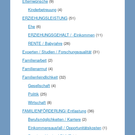
Elternwünsche
(9)
Kinderbetreuung
(4)
ERZIEHUNGSLEISTUNG
(51)
Ehe
(6)
ERZIEHUNGSGEHALT / -Einkommen
(11)
RENTE / Babyjahre
(26)
Experten / Studien / Forschungsqualität
(31)
Familienarbeit
(2)
Familienarmut
(4)
Familienfeindlichkeit
(32)
Gesellschaft
(4)
Politik
(25)
Wirtschaft
(8)
FAMILIENFÖRDERUNG/-Entlastung
(36)
Berufsmöglichkeiten / Karriere
(2)
Einkommensausfall / Opportunitätskosten
(1)