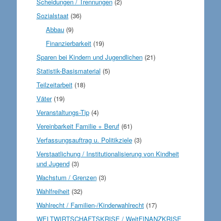
Scheidungen / Trennungen
(2)
Sozialstaat
(36)
Abbau
(9)
Finanzierbarkeit
(19)
Sparen bei Kindern und Jugendlichen
(21)
Statistik-Basismaterial
(5)
Teilzeitarbeit
(18)
Väter
(19)
Veranstaltungs-Tip
(4)
Vereinbarkeit Familie + Beruf
(61)
Verfassungsauftrag u. Politikziele
(3)
Verstaatlichung / Institutionalisierung von Kindheit
und Jugend
(3)
Wachstum / Grenzen
(3)
Wahlfreiheit
(32)
Wahlrecht / Familien-/Kinderwahlrecht
(17)
WELTWIRTSCHAFTSKRISE / WeltFINANZKRISE