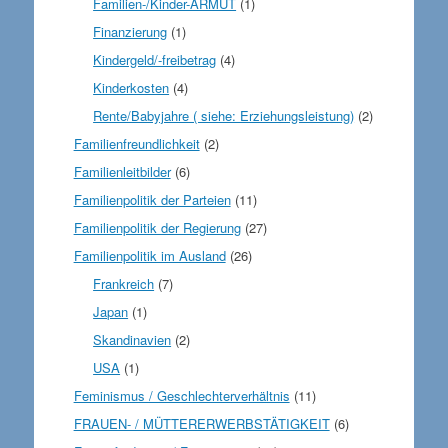
Familien-/Kinder-ARMUT
(1)
Finanzierung
(1)
Kindergeld/-freibetrag
(4)
Kinderkosten
(4)
Rente/Babyjahre ( siehe: Erziehungsleistung)
(2)
Familienfreundlichkeit
(2)
Familienleitbilder
(6)
Familienpolitik der Parteien
(11)
Familienpolitik der Regierung
(27)
Familienpolitik im Ausland
(26)
Frankreich
(7)
Japan
(1)
Skandinavien
(2)
USA
(1)
Feminismus / Geschlechterverhältnis
(11)
FRAUEN- / MÜTTERERWERBSTÄTIGKEIT
(6)