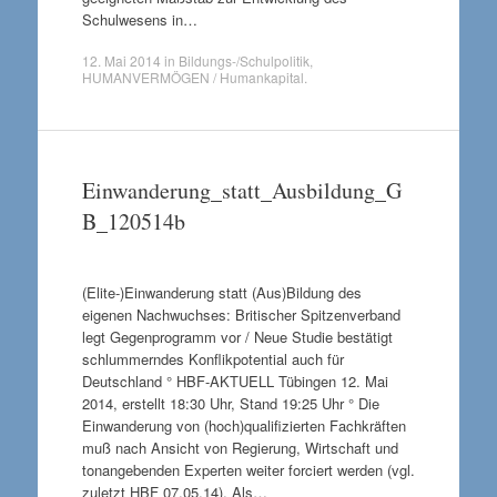
Schulwesens in…
12. Mai 2014
in
Bildungs-/Schulpolitik
,
HUMANVERMÖGEN / Humankapital
.
Einwanderung_statt_Ausbildung_G
B_120514b
(Elite-)Einwanderung statt (Aus)Bildung des
eigenen Nachwuchses: Britischer Spitzenverband
legt Gegenprogramm vor / Neue Studie bestätigt
schlummerndes Konflikpotential auch für
Deutschland ° HBF-AKTUELL Tübingen 12. Mai
2014, erstellt 18:30 Uhr, Stand 19:25 Uhr ° Die
Einwanderung von (hoch)qualifizierten Fachkräften
muß nach Ansicht von Regierung, Wirtschaft und
tonangebenden Experten weiter forciert werden (vgl.
zuletzt HBF 07.05.14). Als…