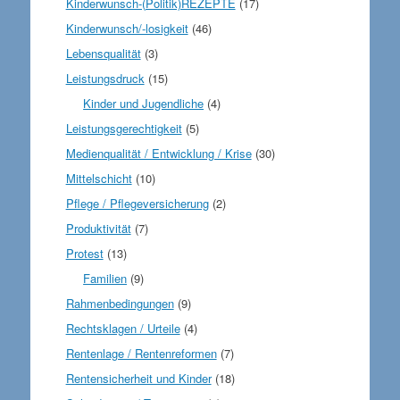
Kinderwunsch-(Politik)REZEPTE
(17)
Kinderwunsch/-losigkeit
(46)
Lebensqualität
(3)
Leistungsdruck
(15)
Kinder und Jugendliche
(4)
Leistungsgerechtigkeit
(5)
Medienqualität / Entwicklung / Krise
(30)
Mittelschicht
(10)
Pflege / Pflegeversicherung
(2)
Produktivität
(7)
Protest
(13)
Familien
(9)
Rahmenbedingungen
(9)
Rechtsklagen / Urteile
(4)
Rentenlage / Rentenreformen
(7)
Rentensicherheit und Kinder
(18)