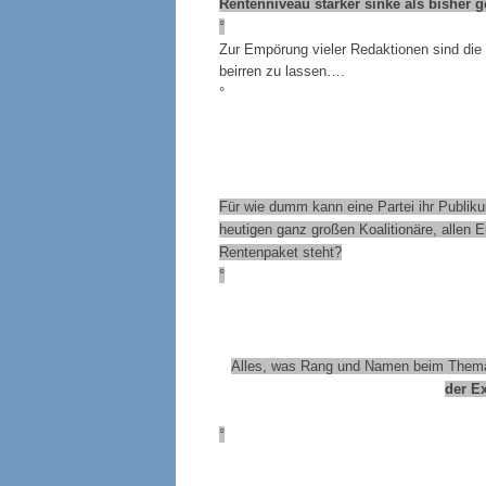
Rentenniveau stärker sinke als bisher g
°
Zur Empörung vieler Redaktionen sind die 
beirren zu lassen….
°
Für wie dumm kann eine Partei ihr Publiku
heutigen ganz großen Koalitionäre, allen 
Rentenpaket steht?
°
Alles, was Rang und Namen beim Thema 
der Ex
°