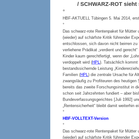
/
SCHWARZ-ROT
sieht 
°
HBF-AKTUELL Tübingen 5. Mai 2014, erste
°
Das schwarz-rote Rentenpaket für Mütter u
(wieder) auf schärfste Kritik führender Ex
entschlossen, sich davon nicht beirren zu 
verliehene Prädikat „verdient und gerecht“ 
Kinder kaum gerechtfertigt, wenn der „Loh
verdoppelt wird (
HPL
). Tatsächlich kommt
bestandssichernde Leistung „Kindererziehu
Familien (
HPL
) die zentrale Ursache für Al
zwangsläufig zu Profiteuren des heutigen 
bereits das zweite Forschungsinstitut in 
schon seit Jahrzehnten fundiert – aber bis
Bundeverfassungsgerichtes [Juli 1992] und
„Rentensicherheit“ bleibt damit weiterhin 
°
HBF-VOLLTEXT-Version
°
Das schwarz-rote Rentenpaket für Mütter u
(wieder) auf schärfste Kritik führender Ex