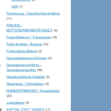
USA
(1)
Feminismus / Geschlechterverhältnis
(11)
FRAUEN- /
MÜTTERERWERBSTÄTIGKEIT
(6)
Frauenförderung / Frauenquote
(19)
Frühe Kindheit / Bindung
(10)
Frühkindliche Bildung
(3)
Ganztagsbetreuung/Schulen
(5)
Generationenverhältnis /
)
Generationenkonflikt
(39)
Gesellschaftliche Stabilität
(3)
Hausfrauen / Vollzeiteltern
(3)
HUMANVERMÖGEN / Humankapital
(22)
Jugendwerte
(3)
KAPITAL STATT KINDER
(17)
9