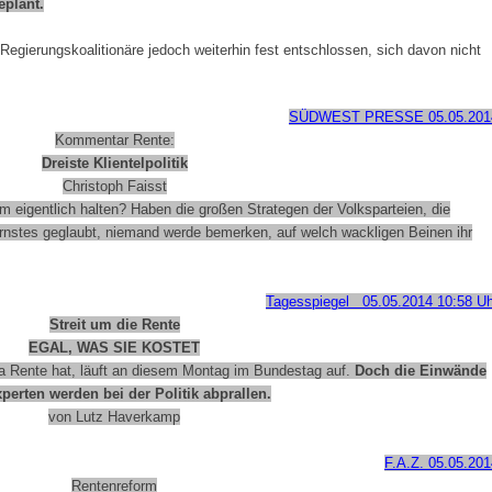
eplant.
Regierungskoalitionäre jedoch weiterhin fest entschlossen, sich davon nicht
SÜDWEST PRESSE 05.05.201
Kommentar Rente:
Dreiste Klientelpolitik
Christoph Faisst
m eigentlich halten? Haben die großen Strategen der Volksparteien, die
Ernstes geglaubt, niemand werde bemerken, auf welch wackligen Beinen ihr
Tagesspiegel 05.05.2014 10:58 Uh
Streit um die Rente
EGAL, WAS SIE KOSTET
Rente hat, läuft an diesem Montag im Bundestag auf.
Doch die Einwände
perten werden bei der Politik abprallen.
von Lutz Haverkamp
F.A.Z.
05.05.201
Rentenreform