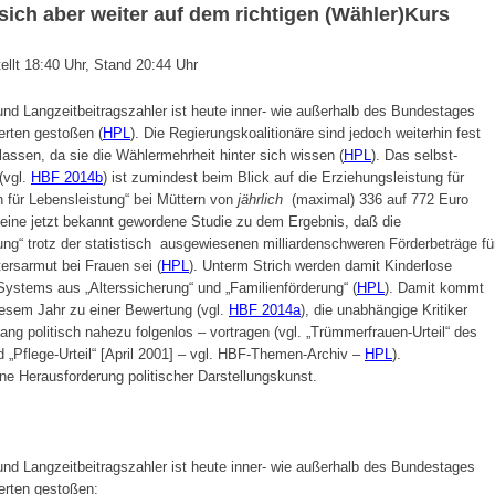
sich aber weiter auf dem richtigen (Wähler)Kurs
llt 18:40 Uhr, Stand 20:44 Uhr
nd Langzeitbeitragszahler ist heute inner- wie außerhalb des Bundestages
perten gestoßen (
HPL
). Die Regierungskoalitionäre sind jedoch weiterhin fest
lassen, da sie die Wählermehrheit hinter sich wissen (
HPL
). Das selbst-
(vgl.
HBF 2014b
) ist zumindest beim Blick auf die Erziehungsleistung für
n für Lebensleistung“ bei Müttern von
jährlich
(maximal) 336 auf 772 Euro
 eine jetzt bekannt gewordene Studie zu dem Ergebnis, daß die
ng“ trotz der statistisch ausgewiesenen milliardenschweren Förderbeträge fü
tersarmut bei Frauen sei (
HPL
). Unterm Strich werden damit Kinderlose
Systems aus „Alterssicherung“ und „Familienförderung“ (
HPL
). Damit kommt
diesem Jahr zu einer Bewertung (vgl.
HBF 2014a
), die unabhängige Kritiker
lang politisch nahezu folgenlos – vortragen (vgl. „Trümmerfrauen-Urteil“ des
 „Pflege-Urteil“ [April 2001] – vgl. HBF-Themen-Archiv –
HPL
).
eine Herausforderung politischer Darstellungskunst.
nd Langzeitbeitragszahler ist heute inner- wie außerhalb des Bundestages
perten gestoßen: