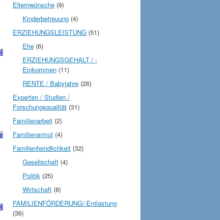
Elternwünsche
(9)
Kinderbetreuung
(4)
ERZIEHUNGSLEISTUNG
(51)
Ehe
(6)
4
ERZIEHUNGSGEHALT / -
Einkommen
(11)
RENTE / Babyjahre
(26)
Experten / Studien /
Forschungsqualität
(31)
Familienarbeit
(2)
Familienarmut
(4)
r
Familienfeindlichkeit
(32)
Gesellschaft
(4)
Politik
(25)
Wirtschaft
(8)
FAMILIENFÖRDERUNG/-Entlastung
4
(36)