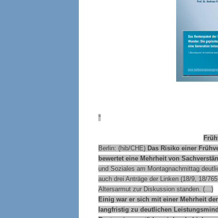
°
Früh
Berlin: (hib/CHE)
Das Risiko einer Frühv
bewertet eine Mehrheit von Sachverstän
und Soziales am Montagnachmittag deutlic
auch drei Anträge der Linken (18/9, 18/7
Altersarmut zur Diskussion standen. (…)
Einig war er sich mit einer Mehrheit 
langfristig zu deutlichen Leistungsmi