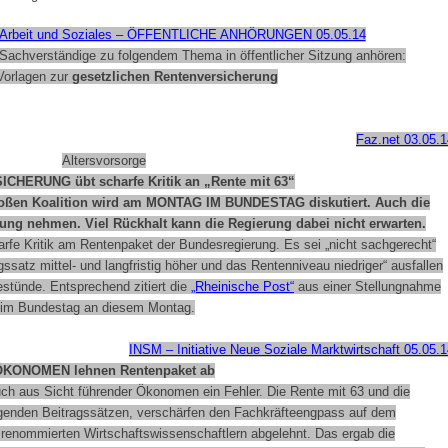
r Arbeit und Soziales – ÖFFENTLICHE ANHÖRUNGEN 05.05.14
Sachverständige zu folgendem Thema in öffentlicher Sitzung anhören:
Vorlagen zur
gesetzlichen Rentenversicherung
Faz.net 03.05.1
Altersvorsorge
SICHERUNG
übt scharfe Kritik an „Rente mit 63“
roßen Koalition wird am
MONTAG IM BUNDESTAG
diskutiert. Auch die
lung nehmen. Viel Rückhalt kann die Regierung dabei nicht erwarten.
rfe Kritik am Rentenpaket der Bundesregierung. Es sei „nicht sachgerecht“
gssatz mittel- und langfristig höher und das Rentenniveau niedriger“ ausfallen
stünde. Entsprechend zitiert die
„Rheinische Post“
aus einer Stellungnahme
g im Bundestag an diesem Montag.
INSM – Initiative Neue Soziale Marktwirtschaft 05.05.
ÖKONOMEN
lehnen Rentenpaket ab
h aus Sicht führender Ökonomen ein Fehler. Die Rente mit 63 und die
eigenden Beitragssätzen, verschärfen den Fachkräfteengpass auf dem
 renommierten Wirtschaftswissenschaftlern abgelehnt. Das ergab die