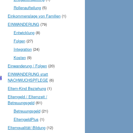
Rollenaufteilung
(5)
Einkommenslage von Familien
(1)
EINWANDERUNG
(79)
Entwicklung
(8)
Folgen
(27)
Integration
(24)
Kosten
(9)
Einwanderung / Folgen
(20)
EINWANDERUNG statt
4
NACHWUCHSPFLEGE
(6)
Eltern-Kind Beziehung
(1)
Elterngeld / Elternzeit /
Betreuungsgeld
(61)
Betreuungsgeld
(21)
ElterngeldPlus
(1)
Elternqualität/-Bildung
(12)