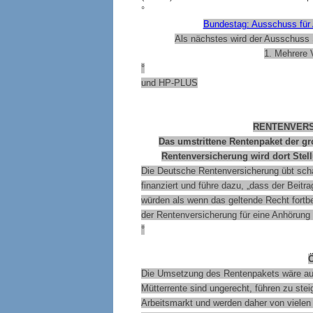
°
Bundestag: Ausschuss fü
Als nächstes wird der Ausschuss 
1. Mehrere 
°
und HP-PLUS
RENTENVER
Das umstrittene Rentenpaket der g
Rentenversicherung wird dort Stel
Die Deutsche Rentenversicherung übt scha
finanziert und führe dazu, „dass der Beitra
würden als wenn das geltende Recht fortbe
der Rentenversicherung für eine Anhörun
°
Die Umsetzung des Rentenpakets wäre auc
Mütterrente sind ungerecht, führen zu st
Arbeitsmarkt und werden daher von vielen