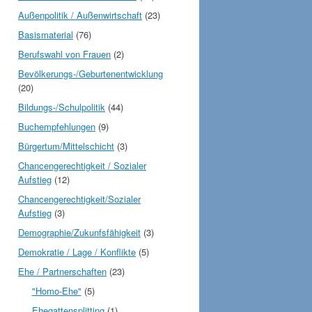
Außenpolitik / Außenwirtschaft
(23)
Basismaterial
(76)
Berufswahl von Frauen
(2)
Bevölkerungs-/Geburtenentwicklung
(20)
Bildungs-/Schulpolitik
(44)
Buchempfehlungen
(9)
Bürgertum/Mittelschicht
(3)
Chancengerechtigkeit / Sozialer
Aufstieg
(12)
Chancengerechtigkeit/Sozialer
Aufstieg
(3)
Demographie/Zukunfsfähigkeit
(3)
Demokratie / Lage / Konflikte
(5)
Ehe / Partnerschaften
(23)
"Homo-Ehe"
(5)
Ehegattensplitting
(1)