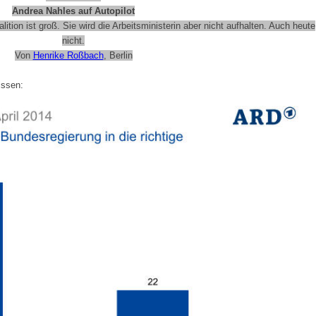
Andrea Nahles auf Autopilot
ition ist groß. Sie wird die Arbeitsministerin aber nicht aufhalten. Auch heute
nicht.
Von
Henrike Roßbach
,
Berlin
issen: