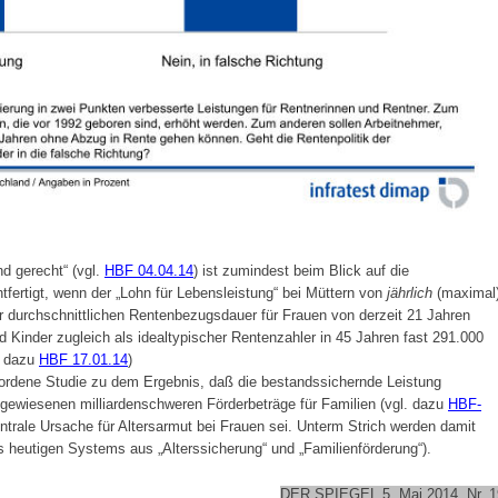
nd gerecht“ (vgl.
HBF 04.04.14
) ist zumindest beim Blick auf die
tfertigt, wenn der „Lohn für Lebensleistung“ bei Müttern von
jährlich
(maximal
er durchschnittlichen Rentenbezugsdauer für Frauen von derzeit 21 Jahren
Kinder zugleich als idealtypischer Rentenzahler in 45 Jahren fast 291.000
. dazu
HBF 17.01.14
)
ordene Studie zu dem Ergebnis, daß die bestandssichernde Leistung
usgewiesenen milliardenschweren Förderbeträge für Familien (vgl. dazu
HBF-
entrale Ursache für Altersarmut bei Frauen sei. Unterm Strich werden damit
s heutigen Systems aus „Alterssicherung“ und „Familienförderung“).
DER SPIEGEL 5. Mai 2014, Nr. 1