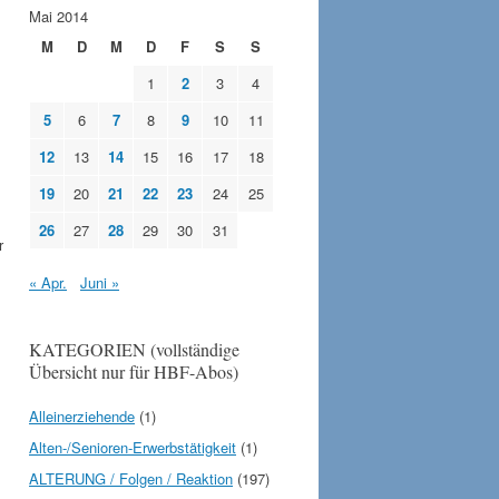
Mai 2014
M
D
M
D
F
S
S
1
2
3
4
5
6
7
8
9
10
11
12
13
14
15
16
17
18
19
20
21
22
23
24
25
26
27
28
29
30
31
r
« Apr.
Juni »
KATEGORIEN (vollständige
Übersicht nur für HBF-Abos)
Alleinerziehende
(1)
Alten-/Senioren-Erwerbstätigkeit
(1)
ALTERUNG / Folgen / Reaktion
(197)