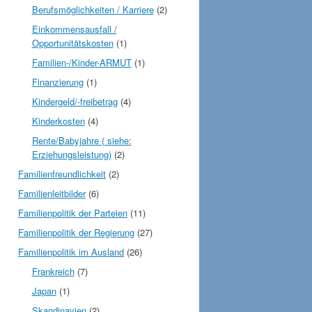
Berufsmöglichkeiten / Karriere
(2)
Einkommensausfall /
Opportunitätskosten
(1)
Familien-/Kinder-ARMUT
(1)
Finanzierung
(1)
Kindergeld/-freibetrag
(4)
Kinderkosten
(4)
Rente/Babyjahre ( siehe:
Erziehungsleistung)
(2)
Familienfreundlichkeit
(2)
Familienleitbilder
(6)
Familienpolitik der Parteien
(11)
Familienpolitik der Regierung
(27)
Familienpolitik im Ausland
(26)
Frankreich
(7)
Japan
(1)
Skandinavien
(2)