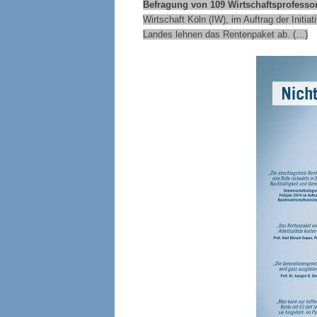
Befragung von 109 Wirtschaftsprofesso
Wirtschaft Köln (IW), im Auftrag der Init
Landes lehnen das Rentenpaket ab. (…)