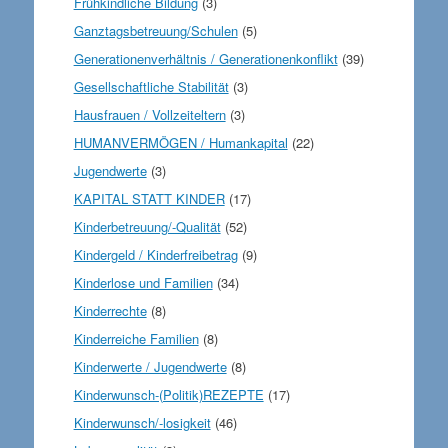
Frühkindliche Bildung
(3)
Ganztagsbetreuung/Schulen
(5)
Generationenverhältnis / Generationenkonflikt
(39)
Gesellschaftliche Stabilität
(3)
Hausfrauen / Vollzeiteltern
(3)
HUMANVERMÖGEN / Humankapital
(22)
Jugendwerte
(3)
KAPITAL STATT KINDER
(17)
Kinderbetreuung/-Qualität
(52)
Kindergeld / Kinderfreibetrag
(9)
Kinderlose und Familien
(34)
Kinderrechte
(8)
Kinderreiche Familien
(8)
Kinderwerte / Jugendwerte
(8)
Kinderwunsch-(Politik)REZEPTE
(17)
Kinderwunsch/-losigkeit
(46)