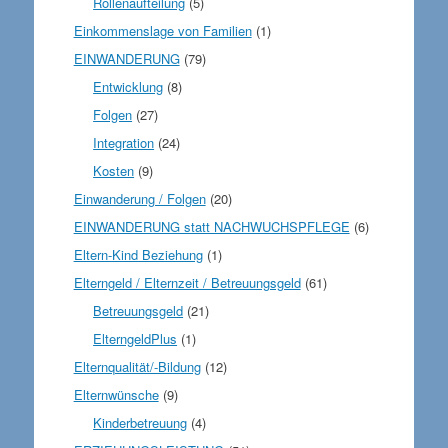
Rollenaufteilung
(5)
Einkommenslage von Familien
(1)
EINWANDERUNG
(79)
Entwicklung
(8)
Folgen
(27)
Integration
(24)
Kosten
(9)
Einwanderung / Folgen
(20)
EINWANDERUNG statt NACHWUCHSPFLEGE
(6)
Eltern-Kind Beziehung
(1)
Elterngeld / Elternzeit / Betreuungsgeld
(61)
Betreuungsgeld
(21)
ElterngeldPlus
(1)
Elternqualität/-Bildung
(12)
Elternwünsche
(9)
Kinderbetreuung
(4)