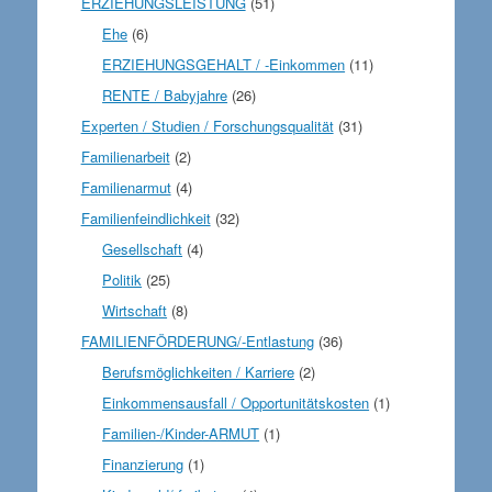
ERZIEHUNGSLEISTUNG
(51)
Ehe
(6)
ERZIEHUNGSGEHALT / -Einkommen
(11)
RENTE / Babyjahre
(26)
Experten / Studien / Forschungsqualität
(31)
Familienarbeit
(2)
Familienarmut
(4)
Familienfeindlichkeit
(32)
Gesellschaft
(4)
Politik
(25)
Wirtschaft
(8)
FAMILIENFÖRDERUNG/-Entlastung
(36)
Berufsmöglichkeiten / Karriere
(2)
Einkommensausfall / Opportunitätskosten
(1)
Familien-/Kinder-ARMUT
(1)
Finanzierung
(1)