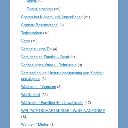
Abbau
(9)
Finanzierbarkeit
(19)
Sparen bei Kindern und Jugendlichen
(21)
Statistik-Basismaterial
(5)
Teilzeitarbeit
(18)
Väter
(19)
Veranstaltungs-Tip
(4)
Vereinbarkeit Familie + Beruf
(61)
Verfassungsauftrag u. Politikziele
(3)
Verstaatlichung / Institutionalisierung von Kindheit
und Jugend
(3)
Wachstum / Grenzen
(3)
Wahlfreiheit
(32)
Wahlrecht / Familien-/Kinderwahlrecht
(17)
WELTWIRTSCHAFTSKRISE / WeltFINANZKRISE
(12)
Wohnen / Mieten
(1)