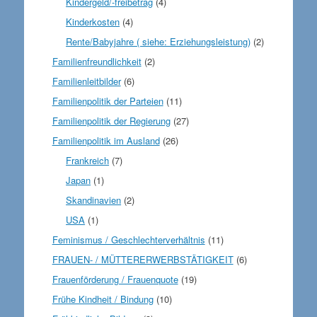
Kindergeld/-freibetrag
(4)
Kinderkosten
(4)
Rente/Babyjahre ( siehe: Erziehungsleistung)
(2)
Familienfreundlichkeit
(2)
Familienleitbilder
(6)
Familienpolitik der Parteien
(11)
Familienpolitik der Regierung
(27)
Familienpolitik im Ausland
(26)
Frankreich
(7)
Japan
(1)
Skandinavien
(2)
USA
(1)
Feminismus / Geschlechterverhältnis
(11)
FRAUEN- / MÜTTERERWERBSTÄTIGKEIT
(6)
Frauenförderung / Frauenquote
(19)
Frühe Kindheit / Bindung
(10)