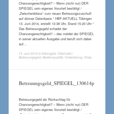
Chancengerechtigkeit? – Wenn (nicht nur) DER
SPIEGEL sein eigenes Vorurteil bestätigt /
„Zwischenbilanz“ zum neuen Betreuungszuschuß
auf dünner Datenbasis ° HBF-AKTUELL Tübingen
13. Juni 2014, erstellt 13:38 Uhr, Stand 15:20 Uhr °
Das Betreuungsgeld schadet der
Chancengerechtigkeit!! – das meldet der SPIEGEL
in seiner aktuellen Ausgabe und beruft sich dabei
auf…
13. Juni 2014
in
Elterngeld / Elternzeit /
Betreuungsgeld
,
Medienqualität / Entwicklung / Krise
.
Betreuungsgeld_SPIEGEL_130614p
Betreuungsgeld als Rückschlag für
Chancengerechtigkeit? – Wenn (nicht nur) DER
SPIEGEL sein eigenes Vorurteil bestätigt /