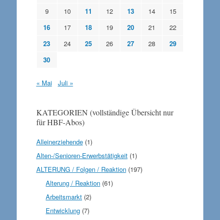
9
10
11
12
13
14
15
16
17
18
19
20
21
22
23
24
25
26
27
28
29
30
« Mai
Juli »
KATEGORIEN (vollständige Übersicht nur
für HBF-Abos)
Alleinerziehende
(1)
Alten-/Senioren-Erwerbstätigkeit
(1)
ALTERUNG / Folgen / Reaktion
(197)
Alterung / Reaktion
(61)
Arbeitsmarkt
(2)
Entwicklung
(7)