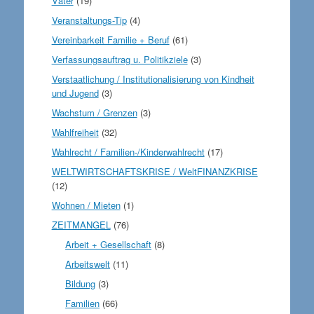
Väter
(19)
Veranstaltungs-Tip
(4)
Vereinbarkeit Familie + Beruf
(61)
Verfassungsauftrag u. Politikziele
(3)
Verstaatlichung / Institutionalisierung von Kindheit
und Jugend
(3)
Wachstum / Grenzen
(3)
Wahlfreiheit
(32)
Wahlrecht / Familien-/Kinderwahlrecht
(17)
WELTWIRTSCHAFTSKRISE / WeltFINANZKRISE
(12)
Wohnen / Mieten
(1)
ZEITMANGEL
(76)
Arbeit + Gesellschaft
(8)
Arbeitswelt
(11)
Bildung
(3)
Familien
(66)