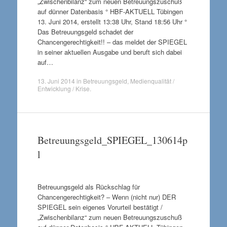
„Zwischenbilanz“ zum neuen Betreuungszuschuß
auf dünner Datenbasis ° HBF-AKTUELL Tübingen
13. Juni 2014, erstellt 13:38 Uhr, Stand 18:56 Uhr °
Das Betreuungsgeld schadet der
Chancengerechtigkeit!! – das meldet der SPIEGEL
in seiner aktuellen Ausgabe und beruft sich dabei
auf…
13. Juni 2014
in
Betreuungsgeld
,
Medienqualität /
Entwicklung / Krise
.
Betreuungsgeld_SPIEGEL_130614p
l
Betreuungsgeld als Rückschlag für
Chancengerechtigkeit? – Wenn (nicht nur) DER
SPIEGEL sein eigenes Vorurteil bestätigt /
„Zwischenbilanz“ zum neuen Betreuungszuschuß