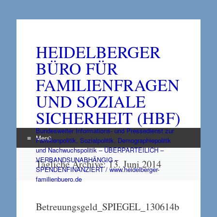
HEIDELBERGER
BÜRO FÜR
FAMILIENFRAGEN
UND SOZIALE
SICHERHEIT (HBF)
Bundesweiter Informations- und Pressedienst zur
Menü
Familienpolitik, Sozialpolitik, Demographiepolitik
und Nachwuchspolitik – ÜBERPARTEILICH –
Zum
VERBANDSUNABHÄNGIG –
Tägliche Archive:
13. Juni 2014
Inhalt
SPENDENFINANZIERT / www.heidelberger-
springen
familienbuero.de
Betreuungsgeld_SPIEGEL_130614b