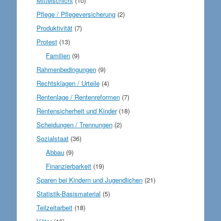
Mittelschicht
(10)
Pflege / Pflegeversicherung
(2)
Produktivität
(7)
Protest
(13)
Familien
(9)
Rahmenbedingungen
(9)
Rechtsklagen / Urteile
(4)
Rentenlage / Rentenreformen
(7)
Rentensicherheit und Kinder
(18)
Scheidungen / Trennungen
(2)
Sozialstaat
(36)
Abbau
(9)
Finanzierbarkeit
(19)
Sparen bei Kindern und Jugendlichen
(21)
Statistik-Basismaterial
(5)
Teilzeitarbeit
(18)