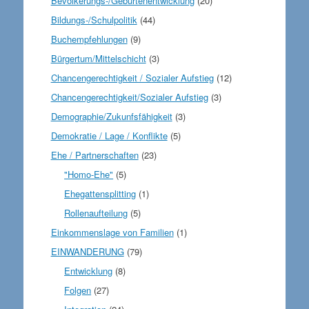
Bevölkerungs-/Geburtenentwicklung
(20)
Bildungs-/Schulpolitik
(44)
Buchempfehlungen
(9)
Bürgertum/Mittelschicht
(3)
Chancengerechtigkeit / Sozialer Aufstieg
(12)
Chancengerechtigkeit/Sozialer Aufstieg
(3)
Demographie/Zukunfsfähigkeit
(3)
Demokratie / Lage / Konflikte
(5)
Ehe / Partnerschaften
(23)
"Homo-Ehe"
(5)
Ehegattensplitting
(1)
Rollenaufteilung
(5)
Einkommenslage von Familien
(1)
EINWANDERUNG
(79)
Entwicklung
(8)
Folgen
(27)