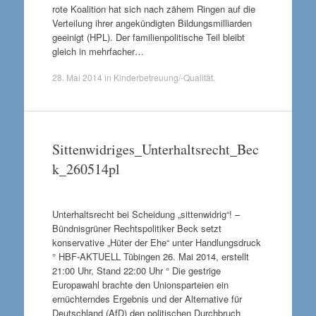
rote Koalition hat sich nach zähem Ringen auf die
Verteilung ihrer angekündigten Bildungsmilliarden
geeinigt (HPL). Der familienpolitische Teil bleibt
gleich in mehrfacher…
28. Mai 2014
in
Kinderbetreuung/-Qualität
.
Sittenwidriges_Unterhaltsrecht_Bec
k_260514pl
Unterhaltsrecht bei Scheidung „sittenwidrig“! –
Bündnisgrüner Rechtspolitiker Beck setzt
konservative „Hüter der Ehe“ unter Handlungsdruck
° HBF-AKTUELL Tübingen 26. Mai 2014, erstellt
21:00 Uhr, Stand 22:00 Uhr ° Die gestrige
Europawahl brachte den Unionsparteien ein
ernüchterndes Ergebnis und der Alternative für
Deutschland (AfD) den politischen Durchbruch