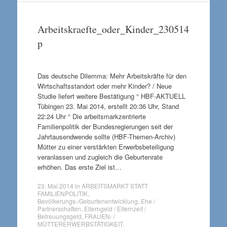
Arbeitskraefte_oder_Kinder_230514
p
Das deutsche Dilemma: Mehr Arbeitskräfte für den
Wirtschaftsstandort oder mehr Kinder? / Neue
Studie liefert weitere Bestätigung ° HBF-AKTUELL
Tübingen 23. Mai 2014, erstellt 20:36 Uhr, Stand
22:24 Uhr ° Die arbeitsmarkzentrierte
Familienpolitik der Bundesregierungen seit der
Jahrtausendwende sollte (HBF-Themen-Archiv)
Mütter zu einer verstärkten Erwerbsbeteiligung
veranlassen und zugleich die Geburtenrate
erhöhen. Das erste Ziel ist…
23. Mai 2014
in
ARBEITSMARKT STATT
FAMILIENPOLITIK
,
Bevölkerungs-/Geburtenentwicklung
,
Ehe /
Partnerschaften
,
Elterngeld / Elternzeit /
Betreuungsgeld
,
FRAUEN- /
MÜTTERERWERBSTÄTIGKEIT
.