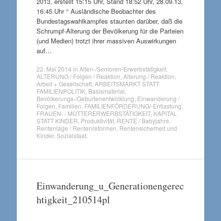
2013, erstellt 15:15 Uhr, Stand 18:52 Uhr, 28.09.13,
16:45 Uhr ° Ausländische Beobachter des
Bundestagswahlkampfes staunten darüber, daß die
Schrumpf-Alterung der Bevölkerung für die Parteien
(und Medien) trotzt ihrer massiven Auswirkungen
auf…
22. Mai 2014
in
Alten-/Senioren-Erwerbstätigkeit
,
ALTERUNG / Folgen / Reaktion
,
Alterung / Reaktion
,
Arbeit + Gesellschaft
,
ARBEITSMARKT STATT
FAMILIENPOLITIK
,
Basismaterial
,
Bevölkerungs-/Geburtenentwicklung
,
Einwanderung /
Folgen
,
Familien
,
FAMILIENFÖRDERUNG/-Entlastung
,
FRAUEN- / MÜTTERERWERBSTÄTIGKEIT
,
KAPITAL
STATT KINDER
,
Produktivität
,
RENTE / Babyjahre
,
Rentenlage / Rentenreformen
,
Rentensicherheit und
Kinder
,
Sozialstaat
.
Einwanderung_u_Generationengerec
htigkeit_210514pl