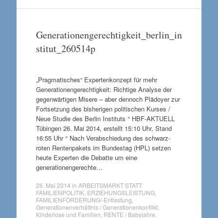
Generationengerechtigkeit_berlin_in
stitut_260514p
„Pragmatisches“ Expertenkonzept für mehr
Generationengerechtigkeit: Richtige Analyse der
gegenwärtigen Misere – aber dennoch Plädoyer zur
Fortsetzung des bisherigen politischen Kurses /
Neue Studie des Berlin Instituts ° HBF-AKTUELL
Tübingen 26. Mai 2014, erstellt 15:10 Uhr, Stand
16:55 Uhr ° Nach Verabschiedung des schwarz-
roten Rentenpakets im Bundestag (HPL) setzen
heute Experten die Debatte um eine
generationengerechte…
26. Mai 2014
in
ARBEITSMARKT STATT
FAMILIENPOLITIK
,
ERZIEHUNGSLEISTUNG
,
FAMILIENFÖRDERUNG/-Entlastung
,
Generationenverhältnis / Generationenkonflikt
,
Kinderlose und Familien
,
RENTE / Babyjahre
.