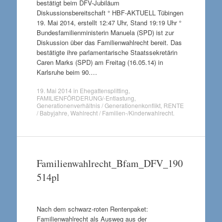
bestätigt beim DFV-Jubiläum
Diskussionsbereitschaft ° HBF-AKTUELL Tübingen
19. Mai 2014, erstellt 12:47 Uhr, Stand 19:19 Uhr °
Bundesfamilienministerin Manuela (SPD) ist zur
Diskussion über das Familienwahlrecht bereit. Das
bestätigte ihre parlamentarische Staatssekretärin
Caren Marks (SPD) am Freitag (16.05.14) in
Karlsruhe beim 90.…
19. Mai 2014
in
Ehegattensplitting
,
FAMILIENFÖRDERUNG/-Entlastung
,
Generationenverhältnis / Generationenkonflikt
,
RENTE
/ Babyjahre
,
Wahlrecht / Familien-/Kinderwahlrecht
.
Familienwahlrecht_Bfam_DFV_190
514pl
Nach dem schwarz-roten Rentenpaket:
Familienwahlrecht als Ausweg aus der