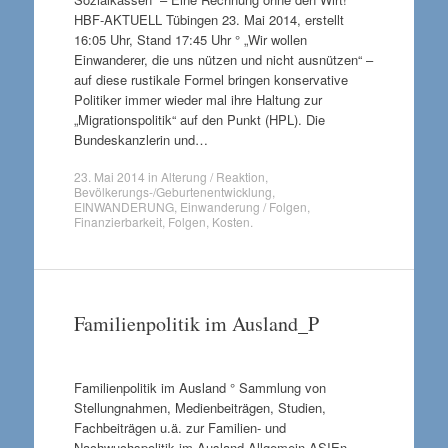
HBF-AKTUELL Tübingen 23. Mai 2014, erstellt
16:05 Uhr, Stand 17:45 Uhr ° „Wir wollen
Einwanderer, die uns nützen und nicht ausnützen“ –
auf diese rustikale Formel bringen konservative
Politiker immer wieder mal ihre Haltung zur
„Migrationspolitik“ auf den Punkt (HPL). Die
Bundeskanzlerin und…
23. Mai 2014
in
Alterung / Reaktion
,
Bevölkerungs-/Geburtenentwicklung
,
EINWANDERUNG
,
Einwanderung / Folgen
,
Finanzierbarkeit
,
Folgen
,
Kosten
.
Familienpolitik im Ausland_P
Familienpolitik im Ausland ° Sammlung von
Stellungnahmen, Medienbeiträgen, Studien,
Fachbeiträgen u.ä. zur Familien- und
Nachwuchspolitik im Ausland Allgemein ASIEn