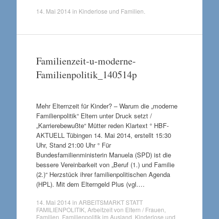
14. Mai 2014
in
Kinderlose und Familien
.
Familienzeit-u-moderne-
Familienpolitik_140514p
Mehr Elternzeit für Kinder? – Warum die „moderne
Familienpolitik“ Eltern unter Druck setzt /
„Karrierebewußte“ Mütter reden Klartext ° HBF-
AKTUELL Tübingen 14. Mai 2014, erstellt 15:30
Uhr, Stand 21:00 Uhr ° Für
Bundesfamilienministerin Manuela (SPD) ist die
bessere Vereinbarkeit von „Beruf (1.) und Familie
(2.)“ Herzstück ihrer familienpolitischen Agenda
(HPL). Mit dem Elterngeld Plus (vgl.…
14. Mai 2014
in
ARBEITSMARKT STATT
FAMILIENPOLITIK
,
Arbeitzeit von Eltern / Frauen
,
Familien
,
Familienpolitik im Ausland
,
Kinderlose und