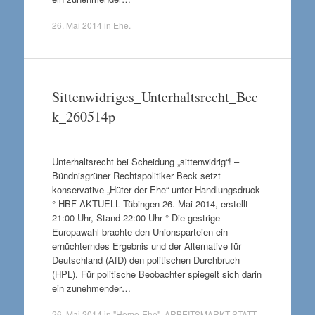
26. Mai 2014
in
Ehe
.
Sittenwidriges_Unterhaltsrecht_Bec
k_260514p
Unterhaltsrecht bei Scheidung „sittenwidrig“! –
Bündnisgrüner Rechtspolitiker Beck setzt
konservative „Hüter der Ehe“ unter Handlungsdruck
° HBF-AKTUELL Tübingen 26. Mai 2014, erstellt
21:00 Uhr, Stand 22:00 Uhr ° Die gestrige
Europawahl brachte den Unionsparteien ein
ernüchterndes Ergebnis und der Alternative für
Deutschland (AfD) den politischen Durchbruch
(HPL). Für politische Beobachter spiegelt sich darin
ein zunehmender…
26. Mai 2014
in
"Homo-Ehe"
,
ARBEITSMARKT STATT