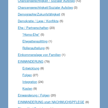
Chancengerechtigkeit / Sozialer Aufstieg
(12)
Chancengerechtigkeit/Sozialer Aufstieg
(3)
Demographie/Zukunfsfähigkeit
(3)
Demokratie / Lage / Konflikte
(5)
Ehe / Partnerschaften
(23)
"Homo-Ehe"
(5)
Ehegattensplitting
(1)
Rollenaufteilung
(5)
Einkommenslage von Familien
(1)
EINWANDERUNG
(79)
Entwicklung
(8)
Folgen
(27)
Integration
(24)
Kosten
(9)
Einwanderung / Folgen
(20)
EINWANDERUNG statt NACHWUCHSPFLEGE
(6)