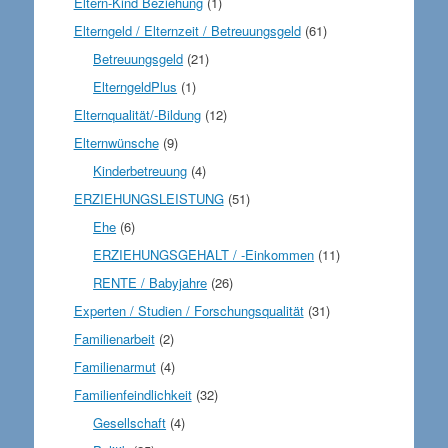
Eltern-Kind Beziehung
(1)
Elterngeld / Elternzeit / Betreuungsgeld
(61)
Betreuungsgeld
(21)
ElterngeldPlus
(1)
Elternqualität/-Bildung
(12)
Elternwünsche
(9)
Kinderbetreuung
(4)
ERZIEHUNGSLEISTUNG
(51)
Ehe
(6)
ERZIEHUNGSGEHALT / -Einkommen
(11)
RENTE / Babyjahre
(26)
Experten / Studien / Forschungsqualität
(31)
Familienarbeit
(2)
Familienarmut
(4)
Familienfeindlichkeit
(32)
Gesellschaft
(4)