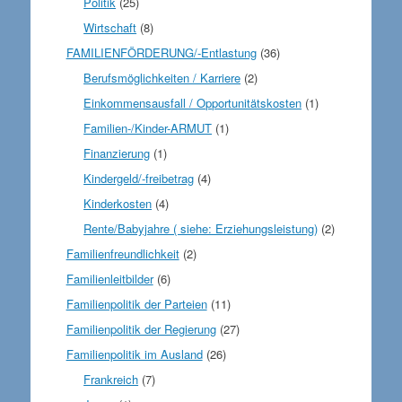
Politik
(25)
Wirtschaft
(8)
FAMILIENFÖRDERUNG/-Entlastung
(36)
Berufsmöglichkeiten / Karriere
(2)
Einkommensausfall / Opportunitätskosten
(1)
Familien-/Kinder-ARMUT
(1)
Finanzierung
(1)
Kindergeld/-freibetrag
(4)
Kinderkosten
(4)
Rente/Babyjahre ( siehe: Erziehungsleistung)
(2)
Familienfreundlichkeit
(2)
Familienleitbilder
(6)
Familienpolitik der Parteien
(11)
Familienpolitik der Regierung
(27)
Familienpolitik im Ausland
(26)
Frankreich
(7)