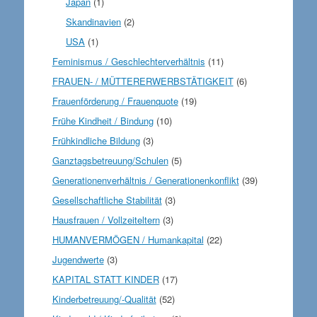
Japan
(1)
Skandinavien
(2)
USA
(1)
Feminismus / Geschlechterverhältnis
(11)
FRAUEN- / MÜTTERERWERBSTÄTIGKEIT
(6)
Frauenförderung / Frauenquote
(19)
Frühe Kindheit / Bindung
(10)
Frühkindliche Bildung
(3)
Ganztagsbetreuung/Schulen
(5)
Generationenverhältnis / Generationenkonflikt
(39)
Gesellschaftliche Stabilität
(3)
Hausfrauen / Vollzeiteltern
(3)
HUMANVERMÖGEN / Humankapital
(22)
Jugendwerte
(3)
KAPITAL STATT KINDER
(17)
Kinderbetreuung/-Qualität
(52)