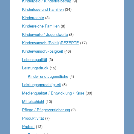
Kindergeld / Kinderfreibetrag
(9)
Kinderlose und Familien
(34)
Kinderrechte
(8)
Kinderreiche Familien
(8)
Kinderwerte / Jugendwerte
(8)
Kinderwunsch-(Politik)REZEPTE
(17)
Kinderwunsch/-losigkeit
(46)
Lebensqualität
(3)
Leistungsdruck
(15)
Kinder und Jugendliche
(4)
Leistungsgerechtigkeit
(5)
Medienqualität / Entwicklung / Krise
(30)
Mittelschicht
(10)
Pflege / Pflegeversicherung
(2)
Produktivität
(7)
Protest
(13)