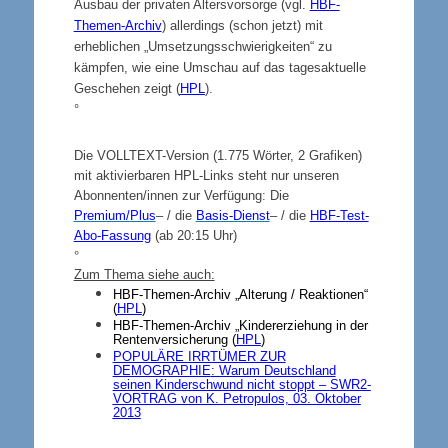
Ausbau der privaten Altersvorsorge (vgl.
HBF-
Themen-Archiv
) allerdings (schon jetzt) mit
erheblichen „Umsetzungsschwierigkeiten“ zu
kämpfen, wie eine Umschau auf das tagesaktuelle
Geschehen zeigt (
HPL
).
°
Die VOLLTEXT-Version
(1.775 Wörter, 2 Grafiken)
mit aktivierbaren HPL-Links steht nur unseren
Abonnenten/innen zur Verfügung: Die
Premium/Plus
– / die
Basis-Dienst
– / die
HBF-Test-
Abo-Fassung
(ab 20:15 Uhr)
°
Zum Thema siehe auch:
HBF-Themen-Archiv „Alterung / Reaktionen“
(
HPL
)
HBF-Themen-Archiv „Kindererziehung in der
Rentenversicherung (
HPL
)
POPULÄRE IRRTÜMER ZUR
DEMOGRAPHIE
: Warum Deutschland
seinen Kinderschwund nicht stoppt –
SWR2-
VORTRAG
von K. Petropulos, 03. Oktober
2013