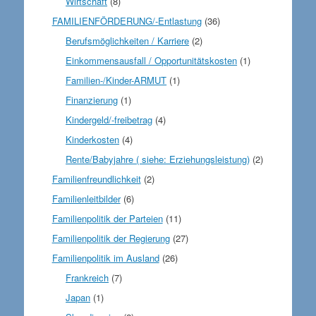
Wirtschaft
(8)
FAMILIENFÖRDERUNG/-Entlastung
(36)
Berufsmöglichkeiten / Karriere
(2)
Einkommensausfall / Opportunitätskosten
(1)
Familien-/Kinder-ARMUT
(1)
Finanzierung
(1)
Kindergeld/-freibetrag
(4)
Kinderkosten
(4)
Rente/Babyjahre ( siehe: Erziehungsleistung)
(2)
Familienfreundlichkeit
(2)
Familienleitbilder
(6)
Familienpolitik der Parteien
(11)
Familienpolitik der Regierung
(27)
Familienpolitik im Ausland
(26)
Frankreich
(7)
Japan
(1)