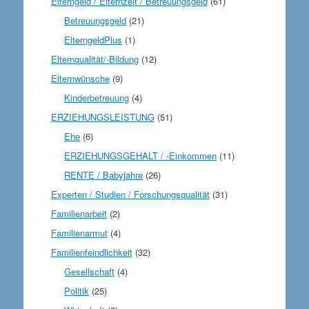
Elterngeld / Elternzeit / Betreuungsgeld
(61)
Betreuungsgeld
(21)
ElterngeldPlus
(1)
Elternqualität/-Bildung
(12)
Elternwünsche
(9)
Kinderbetreuung
(4)
ERZIEHUNGSLEISTUNG
(51)
Ehe
(6)
ERZIEHUNGSGEHALT / -Einkommen
(11)
RENTE / Babyjahre
(26)
Experten / Studien / Forschungsqualität
(31)
Familienarbeit
(2)
Familienarmut
(4)
Familienfeindlichkeit
(32)
Gesellschaft
(4)
Politik
(25)