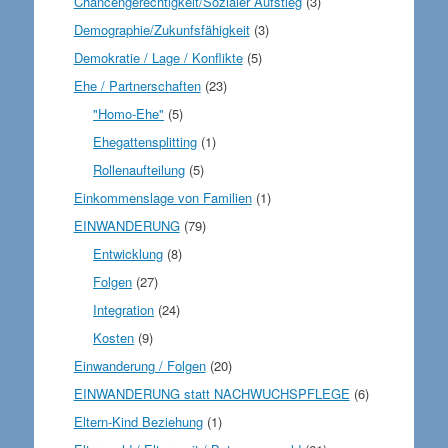
Chancengerechtigkeit/Sozialer Aufstieg
(3)
Demographie/Zukunfsfähigkeit
(3)
Demokratie / Lage / Konflikte
(5)
Ehe / Partnerschaften
(23)
"Homo-Ehe"
(5)
Ehegattensplitting
(1)
Rollenaufteilung
(5)
Einkommenslage von Familien
(1)
EINWANDERUNG
(79)
Entwicklung
(8)
Folgen
(27)
Integration
(24)
Kosten
(9)
Einwanderung / Folgen
(20)
EINWANDERUNG statt NACHWUCHSPFLEGE
(6)
Eltern-Kind Beziehung
(1)