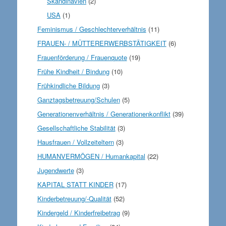
Skandinavien
(2)
USA
(1)
Feminismus / Geschlechterverhältnis
(11)
FRAUEN- / MÜTTERERWERBSTÄTIGKEIT
(6)
Frauenförderung / Frauenquote
(19)
Frühe Kindheit / Bindung
(10)
Frühkindliche Bildung
(3)
Ganztagsbetreuung/Schulen
(5)
Generationenverhältnis / Generationenkonflikt
(39)
Gesellschaftliche Stabilität
(3)
Hausfrauen / Vollzeiteltern
(3)
HUMANVERMÖGEN / Humankapital
(22)
Jugendwerte
(3)
KAPITAL STATT KINDER
(17)
Kinderbetreuung/-Qualität
(52)
Kindergeld / Kinderfreibetrag
(9)