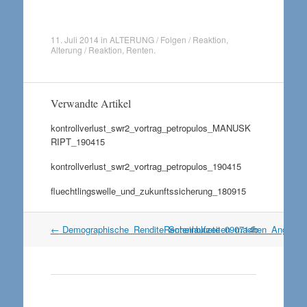
11. Juli 2014
in
ALTERUNG / Folgen / Reaktion
,
Alterung / Reaktion
,
Renten
.
Verwandte Artikel
kontrollverlust_swr2_vortrag_petropulos_MANUSK
RIPT_190415
kontrollverlust_swr2_vortrag_petropulos_190415
fluechtlingswelle_und_zukunftssicherung_180915
Artikel
←
Demographische_Rendite_Scheinbluete_090714b
Rentenlaufzeiten_machen_Angst_
Navigation