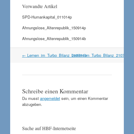
Verwandte Artikel
SPD-Humankapital_011014p
Ahnungslose_Altenrepublik_150914p
Ahnungslose_Altenrepublik_150914b
Artikel
←
Lernen_im_Turbo_Bilanz_210714b
Lernen_im_Turbo_Bilanz_210714p
Navigation
Schreibe einen Kommentar
Du musst
angemeldet
sein, um einen Kommentar
abzugeben.
Suche auf HBF-Internetseite