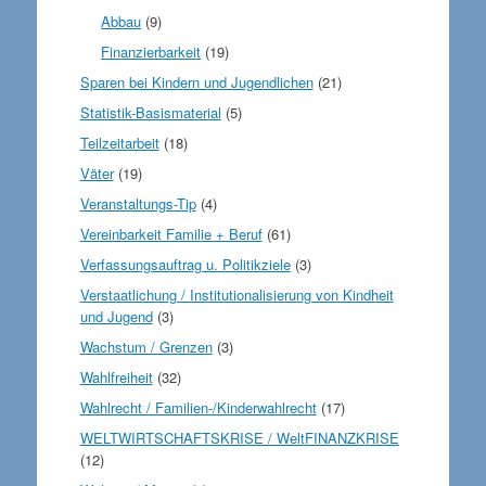
Abbau
(9)
Finanzierbarkeit
(19)
Sparen bei Kindern und Jugendlichen
(21)
Statistik-Basismaterial
(5)
Teilzeitarbeit
(18)
Väter
(19)
Veranstaltungs-Tip
(4)
Vereinbarkeit Familie + Beruf
(61)
Verfassungsauftrag u. Politikziele
(3)
Verstaatlichung / Institutionalisierung von Kindheit
und Jugend
(3)
Wachstum / Grenzen
(3)
Wahlfreiheit
(32)
Wahlrecht / Familien-/Kinderwahlrecht
(17)
WELTWIRTSCHAFTSKRISE / WeltFINANZKRISE
(12)