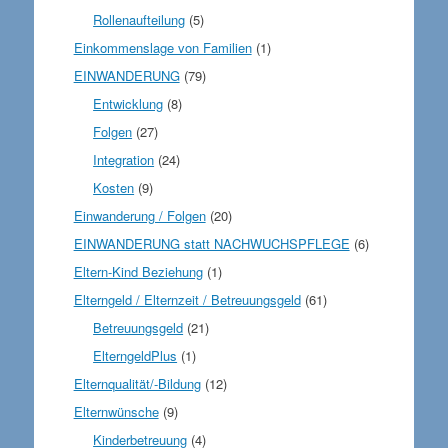
Rollenaufteilung
(5)
Einkommenslage von Familien
(1)
EINWANDERUNG
(79)
Entwicklung
(8)
Folgen
(27)
Integration
(24)
Kosten
(9)
Einwanderung / Folgen
(20)
EINWANDERUNG statt NACHWUCHSPFLEGE
(6)
Eltern-Kind Beziehung
(1)
Elterngeld / Elternzeit / Betreuungsgeld
(61)
Betreuungsgeld
(21)
ElterngeldPlus
(1)
Elternqualität/-Bildung
(12)
Elternwünsche
(9)
Kinderbetreuung
(4)