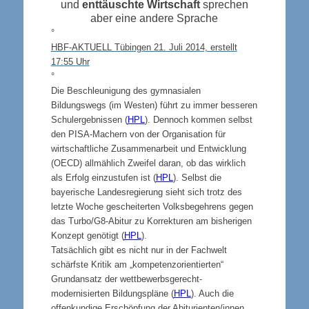
und
enttäuschte Wirtschaft
sprechen
aber eine andere Sprache
°
HBF-AKTUELL Tübingen 21. Juli 2014, erstellt
17:55 Uhr
°
Die Beschleunigung des gymnasialen
Bildungswegs (im Westen) führt zu immer besseren
Schulergebnissen (
HPL
). Dennoch kommen selbst
den PISA-Machern von der Organisation für
wirtschaftliche Zusammenarbeit und Entwicklung
(OECD) allmählich Zweifel daran, ob das wirklich
als Erfolg einzustufen ist (
HPL
). Selbst die
bayerische Landesregierung sieht sich trotz des
letzte Woche gescheiterten Volksbegehrens gegen
das Turbo/G8-Abitur zu Korrekturen am bisherigen
Konzept genötigt (
HPL
).
Tatsächlich gibt es nicht nur in der Fachwelt
schärfste Kritik am „kompetenzorientierten“
Grundansatz der wettbewerbsgerecht-
modernisierten Bildungspläne (
HPL
). Auch die
offenkundige Erschöpfung der Abiturienten/innen