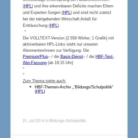
(
HPL
) und ihre erkennbaren Defizite machen Eltern
und Experten Sorgen (
HPL
) und sind nicht zuletzt
bei der taktgebenden Wirtschaft Anlaß für
Enttäuschung (
HPL
).
°
Die VOLLTEXT-Version (2.558 Wörter, 1 Grafik) mit
aktivierbaren HPL-Links steht nur unseren
Abonnenten/innen zur Verfügung: Die
Premium/Plus
– / die
Basis-Dienst
– / die
HBF-Test-
Abo-Fassung
(ab 19:15 Uhr)
°
°
Zum Thema siehe auch:
HBF-Themen-Archiv „´Bildungs/Schulpolitik“
(
HPL
)
21. Juli 2014
in
Bildungs-/Schulpolitik
.