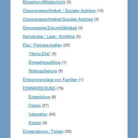
Bürgertum/Mittelschicht
(3)
Chancengerechtigkeit / Sozialer Aufstieg
(12)
Chancengerechtigkeit/Sozialer Aufstieg
(3)
Demographie/Zukunfsfähigkeit
(3)
Demokratie / Lage / Konflikte
(5)
Ehe / Partnerschaften
(23)
"Homo-Ehe"
(5)
Ehegattensplitting
(1)
Rollenaufteilung
(5)
Einkommenslage von Familien
(1)
EINWANDERUNG
(79)
Entwicklung
(8)
Folgen
(27)
Integration
(24)
Kosten
(9)
Einwanderung / Folgen
(20)