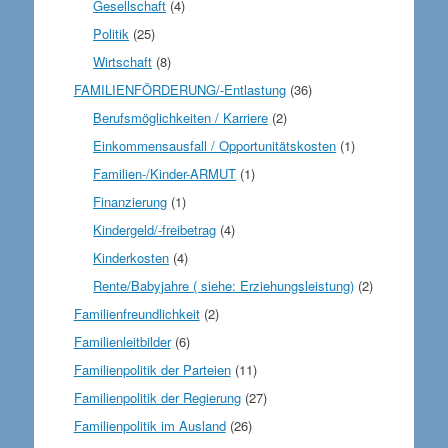
Gesellschaft
(4)
Politik
(25)
Wirtschaft
(8)
FAMILIENFÖRDERUNG/-Entlastung
(36)
Berufsmöglichkeiten / Karriere
(2)
Einkommensausfall / Opportunitätskosten
(1)
Familien-/Kinder-ARMUT
(1)
Finanzierung
(1)
Kindergeld/-freibetrag
(4)
Kinderkosten
(4)
Rente/Babyjahre ( siehe: Erziehungsleistung)
(2)
Familienfreundlichkeit
(2)
Familienleitbilder
(6)
Familienpolitik der Parteien
(11)
Familienpolitik der Regierung
(27)
Familienpolitik im Ausland
(26)