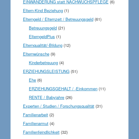
EINWANDERUNG statt NACHWUCHSPFLEGE
(6)
Eltern-Kind Beziehung
(1)
Elterngeld / Elternzeit / Betreuungsgeld
(61)
Betreuungsgeld
(21)
ElterngeldPlus
(1)
Elternqualität/-Bildung
(12)
Elternwünsche
(9)
Kinderbetreuung
(4)
ERZIEHUNGSLEISTUNG
(51)
Ehe
(6)
ERZIEHUNGSGEHALT / -Einkommen
(11)
RENTE / Babyjahre
(26)
Experten / Studien / Forschungsqualität
(31)
Familienarbeit
(2)
Familienarmut
(4)
Familienfeindlichkeit
(32)