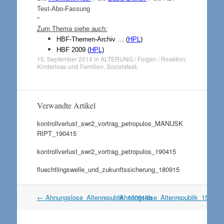
Test-Abo-Fassung
°
Zum Thema siehe auch:
HBF-Themen-Archiv … (
HPL
)
HBF 2009 (
HPL
)
15. September 2014
in
ALTERUNG / Folgen / Reaktion
,
Kinderlose und Familien
,
Sozialstaat
.
Verwandte Artikel
kontrollverlust_swr2_vortrag_petropulos_MANUSK
RIPT_190415
kontrollverlust_swr2_vortrag_petropulos_190415
fluechtlingswelle_und_zukunftssicherung_180915
Artikel
←
Ahnungslose_Altenrepublik_150914b
Ahnungslose_Altenrepublik_15091
Navigation