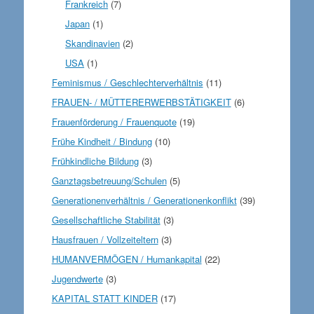
Frankreich
(7)
Japan
(1)
Skandinavien
(2)
USA
(1)
Feminismus / Geschlechterverhältnis
(11)
FRAUEN- / MÜTTERERWERBSTÄTIGKEIT
(6)
Frauenförderung / Frauenquote
(19)
Frühe Kindheit / Bindung
(10)
Frühkindliche Bildung
(3)
Ganztagsbetreuung/Schulen
(5)
Generationenverhältnis / Generationenkonflikt
(39)
Gesellschaftliche Stabilität
(3)
Hausfrauen / Vollzeiteltern
(3)
HUMANVERMÖGEN / Humankapital
(22)
Jugendwerte
(3)
KAPITAL STATT KINDER
(17)