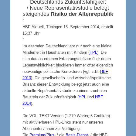
Deutschlands Zukunftsfähigkeit
/ Neue Repräsentativstudie belegt
steigendes
Risiko der Altenrepublik
°
HBF-Aktuell, Tübingen 15. September 2014, erstellt
15:37 Uhr
°
Im alternden Deutschland lebt nur noch eine kleine
Minderheit in Haushalten mit Kindern (
HPL
). Die
sich daraus ergeben Erfahrungsdefizite über deren
Lebenswirklichkeit blockieren immer öfter eigentlich
notwendige politische Korrekturen (vgl. z.B.
HBF
2013
). Die gesellschafts- und wirtschaftspolitische
Brisanz dieser Entwicklung belegt jetzt auch eine
aktuelle Repräsentativstudie zu einem zentralen
Baustein der Zukunftsfähigkeit (
HPL
und
HBF
2014
)
.
°
Die VOLLTEXT-Version (1.279 Wörter, 5 Grafiken)
mit aktivierbaren HPL-Links steht nur unseren
Abonnenten/innen zur Verfügung:
Die
Premium/Plus-
/ die
Basis-Dienst-
/ die HBF-