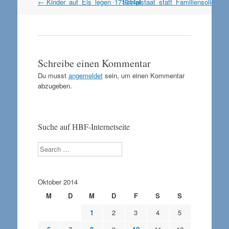
Artikel
←
Kinder_auf_Eis_legen_171014pl
Sozialstaat_statt_Familiensolidari
Navigation
Schreibe einen Kommentar
Du musst
angemeldet
sein, um einen Kommentar
abzugeben.
Suche auf HBF-Internetseite
Search
Oktober 2014
M
D
M
D
F
S
S
1
2
3
4
5