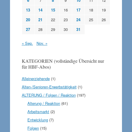
6
7
8
9
10
11
12
13
14
15
16
17
18
19
20
21
22
23
24
25
26
27
28
29
30
31
« Sep.
Nov. »
KATEGORIEN (vollständige Übersicht nur
für HBF-Abos)
Alleinerziehende
(1)
Alten-/Senioren-Erwerbstätigkeit
(1)
ALTERUNG / Folgen / Reaktion
(197)
Alterung / Reaktion
(61)
Arbeitsmarkt
(2)
Entwicklung
(7)
Folgen
(15)