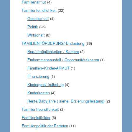
Familienarmut
(4)
Familienfeindlichkeit
(32)
Gesellschaft
(4)
Politik
(25)
Wirtschaft
(8)
FAMILIENFÖRDERUNG/-Entlastung
(36)
Berufsmöglichkeiten / Karriere
(2)
Einkommensausfall / Opportunitätskosten
(1)
Familien-/Kinder-ARMUT
(1)
Finanzierung
(1)
Kindergeld/-freibetrag
(4)
Kinderkosten
(4)
Rente/Babyjahre ( siehe: Erziehungsleistung)
(2)
Familienfreundlichkeit
(2)
Familienleitbilder
(6)
Familienpolitik der Parteien
(11)