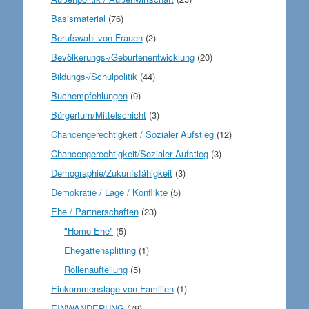
Basismaterial
(76)
Berufswahl von Frauen
(2)
Bevölkerungs-/Geburtenentwicklung
(20)
Bildungs-/Schulpolitik
(44)
Buchempfehlungen
(9)
Bürgertum/Mittelschicht
(3)
Chancengerechtigkeit / Sozialer Aufstieg
(12)
Chancengerechtigkeit/Sozialer Aufstieg
(3)
Demographie/Zukunfsfähigkeit
(3)
Demokratie / Lage / Konflikte
(5)
Ehe / Partnerschaften
(23)
"Homo-Ehe"
(5)
Ehegattensplitting
(1)
Rollenaufteilung
(5)
Einkommenslage von Familien
(1)
EINWANDERUNG
(79)