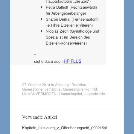
Hauptstadtbüro „Die Zeit")
Petra Dalhoff (Rechtsanwältin
für Arbeitgeberbelange)
Sharon Berkal (Fernsehautorin,
ließ ihre Eizellen einfrieren)
Nicolas Zech (Gynäkologe und
Spezialist im Bereich des
Eizellen-Konservierens)
°
HP-PLUS
siehe dazu auch
27. Oktober 2014
in
Alterung / Reaktion
,
Generationenverhältnis / Generationenkonflikt
,
HUMANVERMÖGEN / Humankapital
,
Jugendwerte
.
Verwandte Artikel
Kapitale_Illusionen_v_Offenbarungseid_090215pl