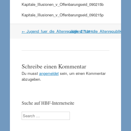
Kapitale_Illusionen_v_Offenbarungseid_090215b
Kapitale_Illusionen_v_Offenbarungseid_090215p
Artikel
←
Jugend_fuer_die_Altenrepublik_271014
Jugend_fuer_die_Altenrepublik_27
Navigation
Schreibe einen Kommentar
Du musst
angemeldet
sein, um einen Kommentar
abzugeben.
Suche auf HBF-Internetseite
Search