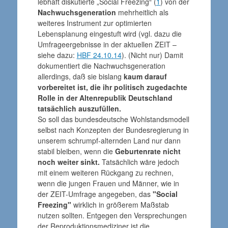
lebhaft diskutierte „Social Freezing“ (
1
) von der
Nachwuchsgeneration
mehrheitlich als
weiteres Instrument zur optimierten
Lebensplanung eingestuft wird (vgl. dazu die
Umfrageergebnisse in der aktuellen ZEIT –
siehe dazu:
HBF 24.10.14
). (Nicht nur) Damit
dokumentiert die Nachwuchsgeneration
allerdings, daß sie bislang
kaum darauf
vorbereitet ist, die ihr politisch zugedachte
Rolle in der Altenrepublik Deutschland
tatsächlich auszufüllen.
So soll das bundesdeutsche Wohlstandsmodell
selbst nach Konzepten der Bundesregierung in
unserem schrumpf-alternden Land nur dann
stabil bleiben, wenn die
Geburtenrate nicht
noch weiter sinkt.
Tatsächlich wäre jedoch
mit einem weiteren Rückgang zu rechnen,
wenn die jungen Frauen und Männer, wie in
der ZEIT-Umfrage angegeben, das
"Social
Freezing"
wirklich in größerem Maßstab
nutzen sollten. Entgegen den Versprechungen
der Reproduktionsmediziner ist die