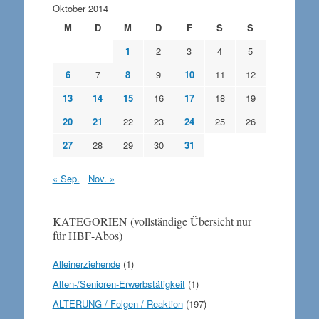
Oktober 2014
M
D
M
D
F
S
S
1
2
3
4
5
6
7
8
9
10
11
12
13
14
15
16
17
18
19
20
21
22
23
24
25
26
27
28
29
30
31
« Sep.
Nov. »
KATEGORIEN (vollständige Übersicht nur
für HBF-Abos)
Alleinerziehende
(1)
Alten-/Senioren-Erwerbstätigkeit
(1)
ALTERUNG / Folgen / Reaktion
(197)