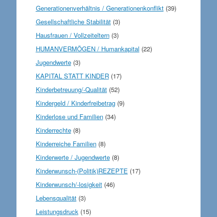
Generationenverhältnis / Generationenkonflikt
(39)
Gesellschaftliche Stabilität
(3)
Hausfrauen / Vollzeiteltern
(3)
HUMANVERMÖGEN / Humankapital
(22)
Jugendwerte
(3)
KAPITAL STATT KINDER
(17)
Kinderbetreuung/-Qualität
(52)
Kindergeld / Kinderfreibetrag
(9)
Kinderlose und Familien
(34)
Kinderrechte
(8)
Kinderreiche Familien
(8)
Kinderwerte / Jugendwerte
(8)
Kinderwunsch-(Politik)REZEPTE
(17)
Kinderwunsch/-losigkeit
(46)
Lebensqualität
(3)
Leistungsdruck
(15)