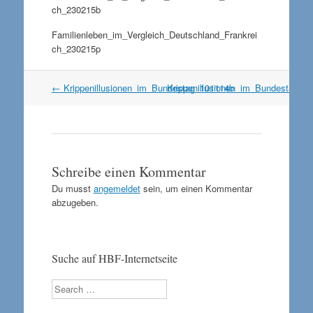
ch_230215b
Familienleben_im_Vergleich_Deutschland_Frankrei
ch_230215p
Artikel
←
Krippenillusionen_im_Bundestag_101114b
Krippenillusionen_im_Bundestag_1
Navigation
Schreibe einen Kommentar
Du musst
angemeldet
sein, um einen Kommentar
abzugeben.
Suche auf HBF-Internetseite
Search