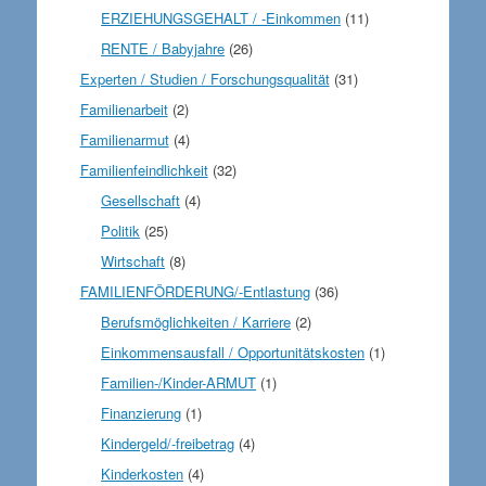
ERZIEHUNGSGEHALT / -Einkommen
(11)
RENTE / Babyjahre
(26)
Experten / Studien / Forschungsqualität
(31)
Familienarbeit
(2)
Familienarmut
(4)
Familienfeindlichkeit
(32)
Gesellschaft
(4)
Politik
(25)
Wirtschaft
(8)
FAMILIENFÖRDERUNG/-Entlastung
(36)
Berufsmöglichkeiten / Karriere
(2)
Einkommensausfall / Opportunitätskosten
(1)
Familien-/Kinder-ARMUT
(1)
Finanzierung
(1)
Kindergeld/-freibetrag
(4)
Kinderkosten
(4)