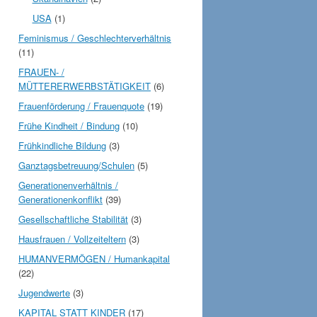
USA
(1)
Feminismus / Geschlechterverhältnis
(11)
FRAUEN- /
MÜTTERERWERBSTÄTIGKEIT
(6)
Frauenförderung / Frauenquote
(19)
Frühe Kindheit / Bindung
(10)
Frühkindliche Bildung
(3)
Ganztagsbetreuung/Schulen
(5)
Generationenverhältnis /
Generationenkonflikt
(39)
Gesellschaftliche Stabilität
(3)
Hausfrauen / Vollzeiteltern
(3)
HUMANVERMÖGEN / Humankapital
(22)
Jugendwerte
(3)
KAPITAL STATT KINDER
(17)