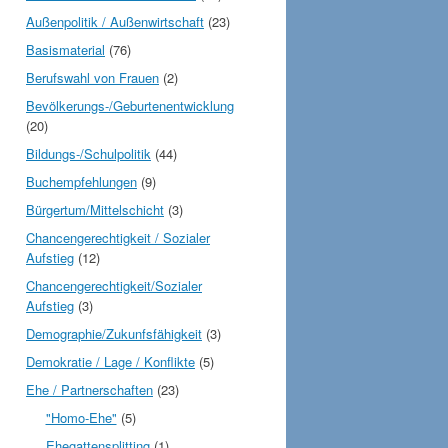
Außenpolitik / Außenwirtschaft
(23)
Basismaterial
(76)
Berufswahl von Frauen
(2)
Bevölkerungs-/Geburtenentwicklung
(20)
Bildungs-/Schulpolitik
(44)
Buchempfehlungen
(9)
Bürgertum/Mittelschicht
(3)
Chancengerechtigkeit / Sozialer
Aufstieg
(12)
Chancengerechtigkeit/Sozialer
Aufstieg
(3)
Demographie/Zukunfsfähigkeit
(3)
Demokratie / Lage / Konflikte
(5)
Ehe / Partnerschaften
(23)
"Homo-Ehe"
(5)
Ehegattensplitting
(1)