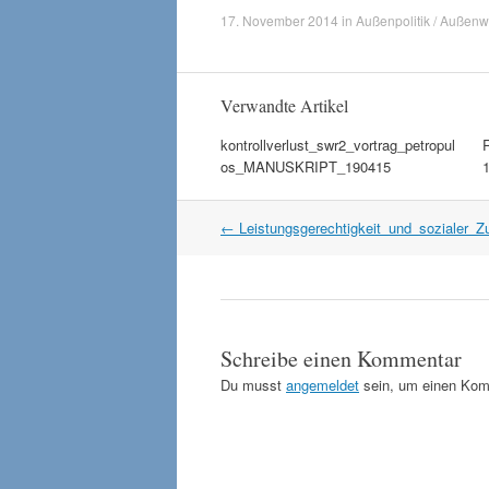
17. November 2014
in
Außenpolitik / Außenwi
Verwandte Artikel
kontrollverlust_swr2_vortrag_petropul
os_MANUSKRIPT_190415
Artikel
←
Leistungsgerechtigkeit_und_sozialer
Navigation
Schreibe einen Kommentar
Du musst
angemeldet
sein, um einen Kom