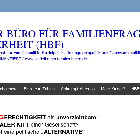
R BÜRO FÜR FAMILIENFRA
RHEIT (HBF)
nst zur Familienpolitik, Sozialpolitik, Demographiepolitik und Nachwuchspo
IERT / www.heidelberger-familienbuero.de
chgebiete
Familie in Zahlen
Schrumpf-Alterung
Mehr Kinder?
HBF 
G
als
ERECHTIGKEIT
unverzichtbarer
einer Gesellschaft?
ALER KITT
t eine politische
„ALTERNATIVE“