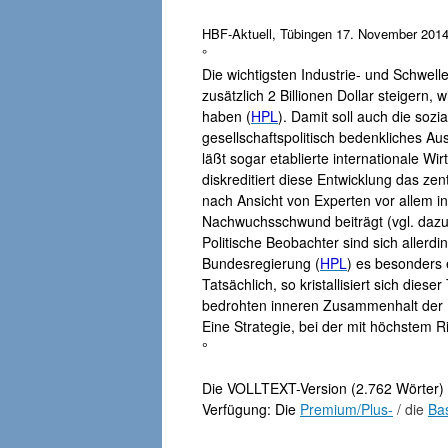
HBF-Aktuell, Tübingen 17. November 2014, 
°
Die wichtigsten Industrie- und Schwell
zusätzlich 2 Billionen Dollar steigern
haben (
HPL
). Damit soll auch die sozi
gesellschaftspolitisch bedenkliches Au
läßt sogar etablierte internationale W
diskreditiert diese Entwicklung das ze
nach Ansicht von Experten vor allem 
Nachwuchsschwund beiträgt (vgl. dazu
Politische Beobachter sind sich allerd
Bundesregierung (
HPL
) es besonders 
Tatsächlich, so kristallisiert sich die
bedrohten inneren Zusammenhalt der In
Eine Strategie, bei der mit höchstem Ri
°
Die VOLLTEXT-Version (2.762 Wörter) 
Verfügung: Die
Premium/Plus-
/ die
Bas