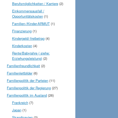
Berufsmöglichkeiten / Karriere
(2)
Einkommensausfall /
Opportunitätskosten
(1)
Familien-/Kinder-ARMUT
(1)
Finanzierung
(1)
Kindergeld/-freibetrag
(4)
Kinderkosten
(4)
Rente/Babyjahre ( siehe:
Erziehungsleistung)
(2)
Familienfreundlichkeit
(2)
Familienleitbilder
(6)
Familienpolitik der Parteien
(11)
Familienpolitik der Regierung
(27)
Familienpolitik im Ausland
(26)
Frankreich
(7)
Japan
(1)
Skandinavien
(2)