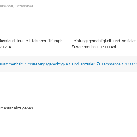
rtschaft
,
Sozialstaat
.
Russland_taumelt_falscher_Triumph_
Leistungsgerechtigkeit_und_sozialer
181214
Zusammenhalt_171114pl
_Zusammenhalt_171114b
Leistungsgerechtigkeit_und_sozialer_Zusammenhalt_17111
mentar abzugeben.