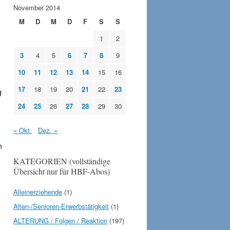
November 2014
M
D
M
D
F
S
S
1
2
3
4
5
6
7
8
9
n
10
11
12
13
14
15
16
17
18
19
20
21
22
23
g
24
25
26
27
28
29
30
« Okt.
Dez. »
n
KATEGORIEN (vollständige
Übersicht nur für HBF-Abos)
Alleinerziehende
(1)
Alten-/Senioren-Erwerbstätigkeit
(1)
ALTERUNG / Folgen / Reaktion
(197)