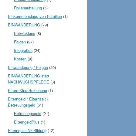
Rollenaufteilung
(5)
Einkommenslage von Familien
(1)
EINWANDERUNG
(79)
Entwicklung
(8)
Folgen
(27)
Integration
(24)
Kosten
(9)
Einwanderung / Folgen
(20)
EINWANDERUNG statt
NACHWUCHSPFLEGE
(6)
Eltern-Kind Beziehung
(1)
Elterngeld / Elternzeit /
Betreuungsgeld
(61)
Betreuungsgeld
(21)
ElterngeldPlus
(1)
Elternqualität/-Bildung
(12)