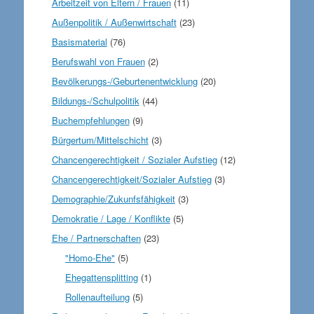
Arbeitzeit von Eltern / Frauen
(11)
Außenpolitik / Außenwirtschaft
(23)
Basismaterial
(76)
Berufswahl von Frauen
(2)
Bevölkerungs-/Geburtenentwicklung
(20)
Bildungs-/Schulpolitik
(44)
Buchempfehlungen
(9)
Bürgertum/Mittelschicht
(3)
Chancengerechtigkeit / Sozialer Aufstieg
(12)
Chancengerechtigkeit/Sozialer Aufstieg
(3)
Demographie/Zukunfsfähigkeit
(3)
Demokratie / Lage / Konflikte
(5)
Ehe / Partnerschaften
(23)
"Homo-Ehe"
(5)
Ehegattensplitting
(1)
Rollenaufteilung
(5)