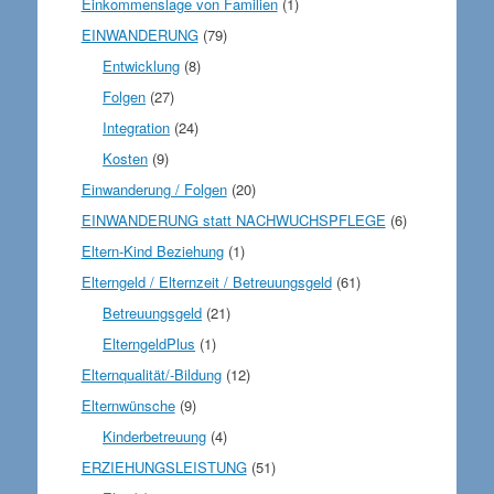
Einkommenslage von Familien
(1)
EINWANDERUNG
(79)
Entwicklung
(8)
Folgen
(27)
Integration
(24)
Kosten
(9)
Einwanderung / Folgen
(20)
EINWANDERUNG statt NACHWUCHSPFLEGE
(6)
Eltern-Kind Beziehung
(1)
Elterngeld / Elternzeit / Betreuungsgeld
(61)
Betreuungsgeld
(21)
ElterngeldPlus
(1)
Elternqualität/-Bildung
(12)
Elternwünsche
(9)
Kinderbetreuung
(4)
ERZIEHUNGSLEISTUNG
(51)