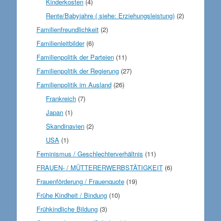
Kinderkosten
(4)
Rente/Babyjahre ( siehe: Erziehungsleistung)
(2)
Familienfreundlichkeit
(2)
Familienleitbilder
(6)
Familienpolitik der Parteien
(11)
Familienpolitik der Regierung
(27)
Familienpolitik im Ausland
(26)
Frankreich
(7)
Japan
(1)
Skandinavien
(2)
USA
(1)
Feminismus / Geschlechterverhältnis
(11)
FRAUEN- / MÜTTERERWERBSTÄTIGKEIT
(6)
Frauenförderung / Frauenquote
(19)
Frühe Kindheit / Bindung
(10)
Frühkindliche Bildung
(3)