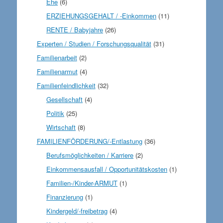
Ehe
(6)
ERZIEHUNGSGEHALT / -Einkommen
(11)
RENTE / Babyjahre
(26)
Experten / Studien / Forschungsqualität
(31)
Familienarbeit
(2)
Familienarmut
(4)
Familienfeindlichkeit
(32)
Gesellschaft
(4)
Politik
(25)
Wirtschaft
(8)
FAMILIENFÖRDERUNG/-Entlastung
(36)
Berufsmöglichkeiten / Karriere
(2)
Einkommensausfall / Opportunitätskosten
(1)
Familien-/Kinder-ARMUT
(1)
Finanzierung
(1)
Kindergeld/-freibetrag
(4)