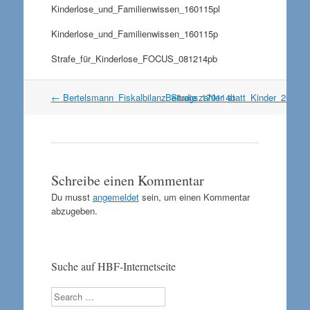
Kinderlose_und_Familienwissen_160115pl
Kinderlose_und_Familienwissen_160115p
Strafe_für_Kinderlose_FOCUS_081214pb
Artikel
←
Bertelsmann_Fiskalbilanz_Studie_170114b
Beitragszahler_statt_Kinder_20014
Navigation
Schreibe einen Kommentar
Du musst
angemeldet
sein, um einen Kommentar
abzugeben.
Suche auf HBF-Internetseite
Search