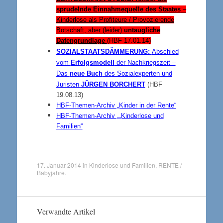
sprudelnde Einnahmequelle des Staates
–
Kinderlose als Profiteure / Provozierende
Botschaft, aber (leider)
untaugliche
Datengrundlage
(HBF 17.01.14)
SOZIALSTAATSDÄMMERUNG:
Abschied
vom
Erfolgsmodell
der Nachkriegszeit –
Das
neue Buch
des Sozialexperten und
Juristen
JÜRGEN BORCHERT
(HBF
19.08.13)
HBF-Themen-Archiv „Kinder in der Rente“
HBF-T
hemen-Archiv „
„Kinderlose und
Familien“
17. Januar 2014
in
Kinderlose und Familien
,
RENTE /
Babyjahre
.
Verwandte Artikel