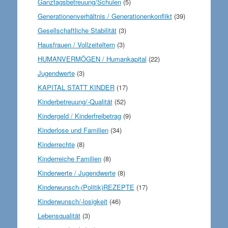
Ganztagsbetreuung/Schulen
(5)
Generationenverhältnis / Generationenkonflikt
(39)
Gesellschaftliche Stabilität
(3)
Hausfrauen / Vollzeiteltern
(3)
HUMANVERMÖGEN / Humankapital
(22)
Jugendwerte
(3)
KAPITAL STATT KINDER
(17)
Kinderbetreuung/-Qualität
(52)
Kindergeld / Kinderfreibetrag
(9)
Kinderlose und Familien
(34)
Kinderrechte
(8)
Kinderreiche Familien
(8)
Kinderwerte / Jugendwerte
(8)
Kinderwunsch-(Politik)REZEPTE
(17)
Kinderwunsch/-losigkeit
(46)
Lebensqualität
(3)