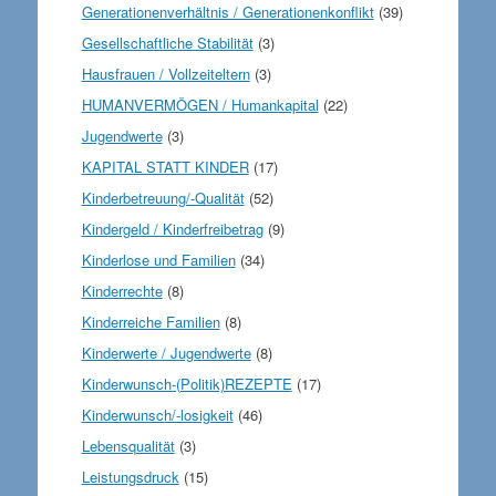
Generationenverhältnis / Generationenkonflikt
(39)
Gesellschaftliche Stabilität
(3)
Hausfrauen / Vollzeiteltern
(3)
HUMANVERMÖGEN / Humankapital
(22)
Jugendwerte
(3)
KAPITAL STATT KINDER
(17)
Kinderbetreuung/-Qualität
(52)
Kindergeld / Kinderfreibetrag
(9)
Kinderlose und Familien
(34)
Kinderrechte
(8)
Kinderreiche Familien
(8)
Kinderwerte / Jugendwerte
(8)
Kinderwunsch-(Politik)REZEPTE
(17)
Kinderwunsch/-losigkeit
(46)
Lebensqualität
(3)
Leistungsdruck
(15)