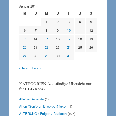
Januar 2014
M
D
M
D
F
S
S
1
2
3
4
5
6
7
8
9
10
11
12
13
14
15
16
17
18
19
20
21
22
23
24
25
26
27
28
29
30
31
« Nov.
Feb. »
KATEGORIEN (vollständige Übersicht nur
für HBF-Abos)
Alleinerziehende
(1)
Alten-/Senioren-Erwerbstätigkeit
(1)
ALTERUNG / Folgen / Reaktion
(197)