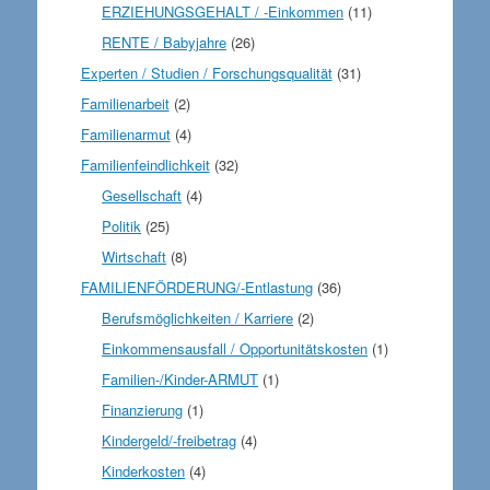
ERZIEHUNGSGEHALT / -Einkommen
(11)
RENTE / Babyjahre
(26)
Experten / Studien / Forschungsqualität
(31)
Familienarbeit
(2)
Familienarmut
(4)
Familienfeindlichkeit
(32)
Gesellschaft
(4)
Politik
(25)
Wirtschaft
(8)
FAMILIENFÖRDERUNG/-Entlastung
(36)
Berufsmöglichkeiten / Karriere
(2)
Einkommensausfall / Opportunitätskosten
(1)
Familien-/Kinder-ARMUT
(1)
Finanzierung
(1)
Kindergeld/-freibetrag
(4)
Kinderkosten
(4)