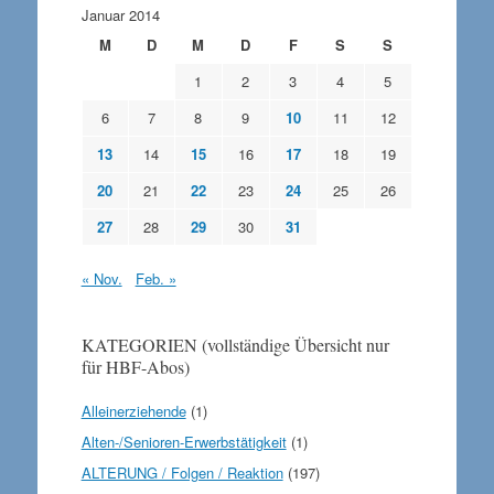
Januar 2014
M
D
M
D
F
S
S
1
2
3
4
5
6
7
8
9
10
11
12
13
14
15
16
17
18
19
20
21
22
23
24
25
26
27
28
29
30
31
« Nov.
Feb. »
KATEGORIEN (vollständige Übersicht nur
für HBF-Abos)
Alleinerziehende
(1)
Alten-/Senioren-Erwerbstätigkeit
(1)
ALTERUNG / Folgen / Reaktion
(197)