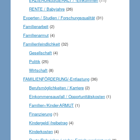
ERZIEHUNGSGEHALT / -Einkommen
(11)
RENTE / Babyjahre
(26)
Experten / Studien / Forschungsqualität
(31)
Familienarbeit
(2)
Familienarmut
(4)
Familienfeindlichkeit
(32)
Gesellschaft
(4)
Politik
(25)
Wirtschaft
(8)
FAMILIENFÖRDERUNG/-Entlastung
(36)
Berufsmöglichkeiten / Karriere
(2)
Einkommensausfall / Opportunitätskosten
(1)
Familien-/Kinder-ARMUT
(1)
Finanzierung
(1)
Kindergeld/-freibetrag
(4)
Kinderkosten
(4)