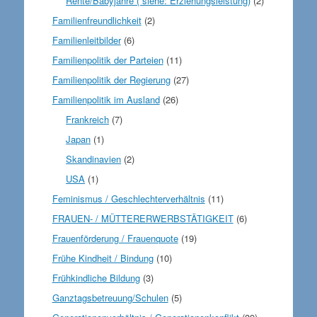
Rente/Babyjahre ( siehe: Erziehungsleistung)
(2)
Familienfreundlichkeit
(2)
Familienleitbilder
(6)
Familienpolitik der Parteien
(11)
Familienpolitik der Regierung
(27)
Familienpolitik im Ausland
(26)
Frankreich
(7)
Japan
(1)
Skandinavien
(2)
USA
(1)
Feminismus / Geschlechterverhältnis
(11)
FRAUEN- / MÜTTERERWERBSTÄTIGKEIT
(6)
Frauenförderung / Frauenquote
(19)
Frühe Kindheit / Bindung
(10)
Frühkindliche Bildung
(3)
Ganztagsbetreuung/Schulen
(5)