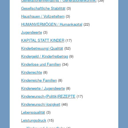
Generationenverhältnis / Generationenkonflikt
(39)
Gesellschaftliche Stabilität
(3)
Hausfrauen / Vollzeiteltern
(3)
HUMANVERMÖGEN / Humankapital
(22)
Jugendwerte
(3)
KAPITAL STATT KINDER
(17)
Kinderbetreuung/-Qualität
(52)
Kindergeld / Kinderfreibetrag
(9)
Kinderlose und Familien
(34)
Kinderrechte
(8)
Kinderreiche Familien
(8)
Kinderwerte / Jugendwerte
(8)
Kinderwunsch-(Politik)REZEPTE
(17)
Kinderwunsch/-losigkeit
(46)
Lebensqualität
(3)
Leistungsdruck
(15)