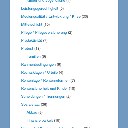
Kinder und Jugendliche
(4)
Leistungsgerechtigkeit
(5)
Medienqualität / Entwicklung / Krise
(30)
Mittelschicht
(10)
Pflege / Pflegeversicherung
(2)
Produktivität
(7)
Protest
(13)
Familien
(9)
Rahmenbedingungen
(9)
Rechtsklagen / Urteile
(4)
Rentenlage / Rentenreformen
(7)
Rentensicherheit und Kinder
(18)
Scheidungen / Trennungen
(2)
Sozialstaat
(36)
Abbau
(9)
Finanzierbarkeit
(19)