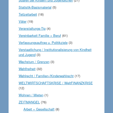
Sparen bei Kindern und Jugendlichen
(21)
Statistik-Basismaterial
(5)
Teilzeitarbeit
(18)
Väter
(19)
Veranstaltungs-Tip
(4)
Vereinbarkeit Familie + Beruf
(61)
Verfassungsauftrag u. Politikziele
(3)
Verstaatlichung / Institutionalisierung von Kindheit
und Jugend
(3)
Wachstum / Grenzen
(3)
Wahlfreiheit
(32)
Wahlrecht / Familien-/Kinderwahlrecht
(17)
WELTWIRTSCHAFTSKRISE / WeltFINANZKRISE
(12)
Wohnen / Mieten
(1)
ZEITMANGEL
(76)
Arbeit + Gesellschaft
(8)