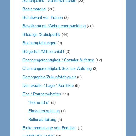
Außenpolitik / Außenwirtschaft
(23)
Basismaterial
(76)
Berufswahl von Frauen
(2)
Bevölkerungs-/Geburtenentwicklung
(20)
Bildungs-/Schulpolitik
(44)
Buchempfehlungen
(9)
Bürgertum/Mittelschicht
(3)
Chancengerechtigkeit / Sozialer Aufstieg
(12)
Chancengerechtigkeit/Sozialer Aufstieg
(3)
Demographie/Zukunfsfähigkeit
(3)
Demokratie / Lage / Konflikte
(5)
Ehe / Partnerschaften
(23)
"Homo-Ehe"
(5)
Ehegattensplitting
(1)
Rollenaufteilung
(5)
Einkommenslage von Familien
(1)