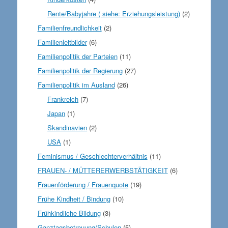
Rente/Babyjahre ( siehe: Erziehungsleistung)
(2)
Familienfreundlichkeit
(2)
Familienleitbilder
(6)
Familienpolitik der Parteien
(11)
Familienpolitik der Regierung
(27)
Familienpolitik im Ausland
(26)
Frankreich
(7)
Japan
(1)
Skandinavien
(2)
USA
(1)
Feminismus / Geschlechterverhältnis
(11)
FRAUEN- / MÜTTERERWERBSTÄTIGKEIT
(6)
Frauenförderung / Frauenquote
(19)
Frühe Kindheit / Bindung
(10)
Frühkindliche Bildung
(3)
Ganztagsbetreuung/Schulen
(5)