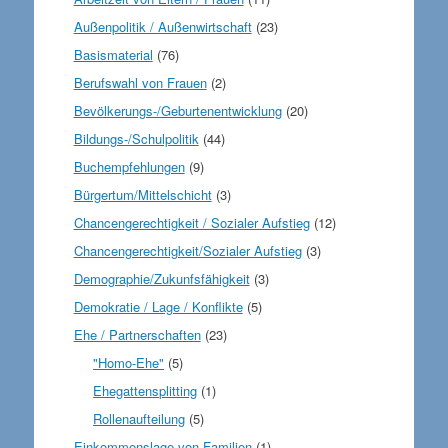
Außenpolitik / Außenwirtschaft
(23)
Basismaterial
(76)
Berufswahl von Frauen
(2)
Bevölkerungs-/Geburtenentwicklung
(20)
Bildungs-/Schulpolitik
(44)
Buchempfehlungen
(9)
Bürgertum/Mittelschicht
(3)
Chancengerechtigkeit / Sozialer Aufstieg
(12)
Chancengerechtigkeit/Sozialer Aufstieg
(3)
Demographie/Zukunfsfähigkeit
(3)
Demokratie / Lage / Konflikte
(5)
Ehe / Partnerschaften
(23)
"Homo-Ehe"
(5)
Ehegattensplitting
(1)
Rollenaufteilung
(5)
Einkommenslage von Familien
(1)