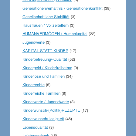
Generationenverhältnis / Generationenkonflikt
(39)
Gesellschaftliche Stabilität
(3)
Hausfrauen / Vollzeiteltern
(3)
HUMANVERMÖGEN / Humankapital
(22)
Jugendwerte
(3)
KAPITAL STATT KINDER
(17)
Kinderbetreuung/-Qualität
(52)
Kindergeld / Kinderfreibetrag
(9)
Kinderlose und Familien
(34)
Kinderrechte
(8)
Kinderreiche Familien
(8)
Kinderwerte / Jugendwerte
(8)
Kinderwunsch-(Politik)REZEPTE
(17)
Kinderwunsch/-losigkeit
(46)
Lebensqualität
(3)
Leistungsdruck
(15)