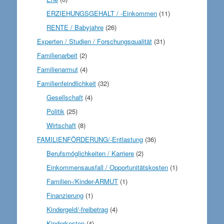
ERZIEHUNGSGEHALT / -Einkommen
(11)
RENTE / Babyjahre
(26)
Experten / Studien / Forschungsqualität
(31)
Familienarbeit
(2)
Familienarmut
(4)
Familienfeindlichkeit
(32)
Gesellschaft
(4)
Politik
(25)
Wirtschaft
(8)
FAMILIENFÖRDERUNG/-Entlastung
(36)
Berufsmöglichkeiten / Karriere
(2)
Einkommensausfall / Opportunitätskosten
(1)
Familien-/Kinder-ARMUT
(1)
Finanzierung
(1)
Kindergeld/-freibetrag
(4)
Kinderkosten
(4)