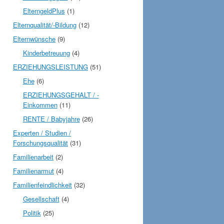
ElterngeldPlus
(1)
Elternqualität/-Bildung
(12)
Elternwünsche
(9)
Kinderbetreuung
(4)
ERZIEHUNGSLEISTUNG
(51)
Ehe
(6)
ERZIEHUNGSGEHALT / -
Einkommen
(11)
RENTE / Babyjahre
(26)
Experten / Studien /
Forschungsqualität
(31)
Familienarbeit
(2)
Familienarmut
(4)
Familienfeindlichkeit
(32)
Gesellschaft
(4)
Politik
(25)