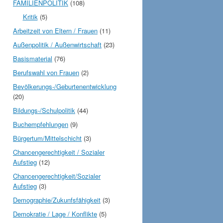
FAMILIENPOLITIK
(108)
Kritik
(5)
Arbeitzeit von Eltern / Frauen
(11)
Außenpolitik / Außenwirtschaft
(23)
Basismaterial
(76)
Berufswahl von Frauen
(2)
Bevölkerungs-/Geburtenentwicklung
(20)
Bildungs-/Schulpolitik
(44)
Buchempfehlungen
(9)
Bürgertum/Mittelschicht
(3)
Chancengerechtigkeit / Sozialer
Aufstieg
(12)
Chancengerechtigkeit/Sozialer
Aufstieg
(3)
Demographie/Zukunfsfähigkeit
(3)
Demokratie / Lage / Konflikte
(5)