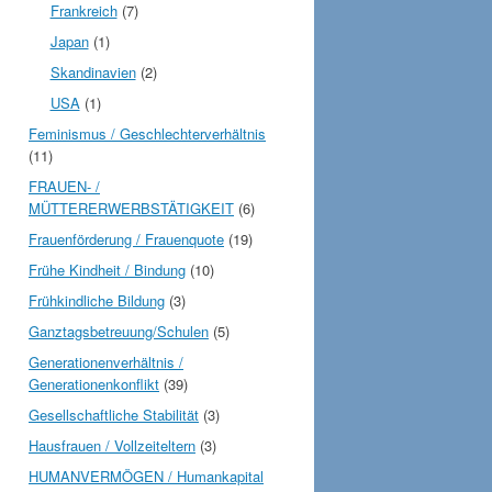
Frankreich
(7)
Japan
(1)
Skandinavien
(2)
USA
(1)
Feminismus / Geschlechterverhältnis
(11)
FRAUEN- /
MÜTTERERWERBSTÄTIGKEIT
(6)
Frauenförderung / Frauenquote
(19)
Frühe Kindheit / Bindung
(10)
Frühkindliche Bildung
(3)
Ganztagsbetreuung/Schulen
(5)
Generationenverhältnis /
Generationenkonflikt
(39)
Gesellschaftliche Stabilität
(3)
Hausfrauen / Vollzeiteltern
(3)
HUMANVERMÖGEN / Humankapital