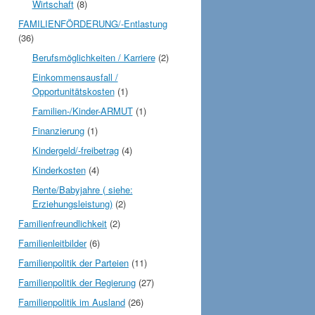
Wirtschaft
(8)
FAMILIENFÖRDERUNG/-Entlastung
(36)
Berufsmöglichkeiten / Karriere
(2)
Einkommensausfall /
Opportunitätskosten
(1)
Familien-/Kinder-ARMUT
(1)
Finanzierung
(1)
Kindergeld/-freibetrag
(4)
Kinderkosten
(4)
Rente/Babyjahre ( siehe:
Erziehungsleistung)
(2)
Familienfreundlichkeit
(2)
Familienleitbilder
(6)
Familienpolitik der Parteien
(11)
Familienpolitik der Regierung
(27)
Familienpolitik im Ausland
(26)