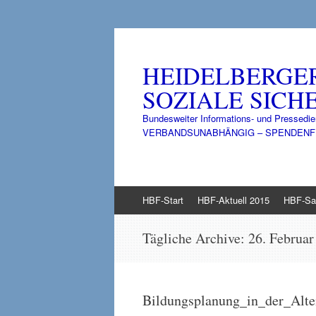
HEIDELBERGE
SOZIALE SICHE
Bundesweiter Informations- und Pressedie
VERBANDSUNABHÄNGIG – SPENDENFINANZ
Zum
HBF-Start
HBF-Aktuell 2015
HBF-Sa
Inhalt
springen
Tägliche Archive:
26. Februar
Bildungsplanung_in_der_Alt