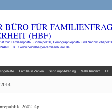
R BÜRO FÜR FAMILIENFRA
RHEIT (HBF)
nst zur Familienpolitik, Sozialpolitik, Demographiepolitik und Nachwuchspo
IERT / www.heidelberger-familienbuero.de
chgebiete
Familie in Zahlen
Schrumpf-Alterung
Mehr Kinder?
HBF 
 2014
enrepublik_260214p