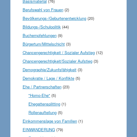
Basismaterial
(76)
Berufswahl von Frauen
(2)
Bevölkerungs-/Geburtenentwicklung
(20)
Bildungs-/Schulpolitik
(44)
Buchempfehlungen
(9)
Bürgertum/Mittelschicht
(3)
Chancengerechtigkeit / Sozialer Aufstieg
(12)
Chancengerechtigkeit/Sozialer Aufstieg
(3)
Demographie/Zukunfsfähigkeit
(3)
Demokratie / Lage / Konflikte
(5)
Ehe / Partnerschaften
(23)
"Homo-Ehe"
(5)
Ehegattensplitting
(1)
Rollenaufteilung
(5)
Einkommenslage von Familien
(1)
EINWANDERUNG
(79)