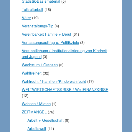
Statistik-Basismaterial
(5)
Teilzeitarbeit
(18)
Väter
(19)
Veranstaltungs-Tip
(4)
Vereinbarkeit Familie + Beruf
(61)
Verfassungsauftrag u. Politikziele
(3)
Verstaatlichung / Institutionalisierung von Kindheit
und Jugend
(3)
Wachstum / Grenzen
(3)
Wahlfreiheit
(32)
Wahlrecht / Familien-/Kinderwahlrecht
(17)
WELTWIRTSCHAFTSKRISE / WeltFINANZKRISE
(12)
Wohnen / Mieten
(1)
ZEITMANGEL
(76)
Arbeit + Gesellschaft
(8)
Arbeitswelt
(11)