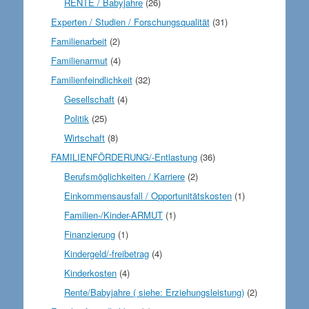
RENTE / Babyjahre
(26)
Experten / Studien / Forschungsqualität
(31)
Familienarbeit
(2)
Familienarmut
(4)
Familienfeindlichkeit
(32)
Gesellschaft
(4)
Politik
(25)
Wirtschaft
(8)
FAMILIENFÖRDERUNG/-Entlastung
(36)
Berufsmöglichkeiten / Karriere
(2)
Einkommensausfall / Opportunitätskosten
(1)
Familien-/Kinder-ARMUT
(1)
Finanzierung
(1)
Kindergeld/-freibetrag
(4)
Kinderkosten
(4)
Rente/Babyjahre ( siehe: Erziehungsleistung)
(2)