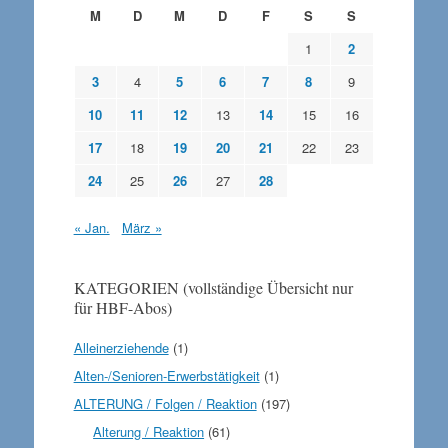
M
D
M
D
F
S
S
1
2
3
4
5
6
7
8
9
10
11
12
13
14
15
16
17
18
19
20
21
22
23
24
25
26
27
28
« Jan.
März »
KATEGORIEN (vollständige Übersicht nur
für HBF-Abos)
Alleinerziehende
(1)
Alten-/Senioren-Erwerbstätigkeit
(1)
ALTERUNG / Folgen / Reaktion
(197)
Alterung / Reaktion
(61)