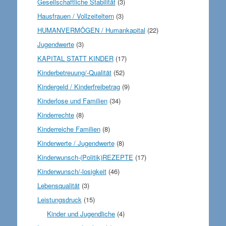
Gesellschaftliche Stabilität
(3)
Hausfrauen / Vollzeiteltern
(3)
HUMANVERMÖGEN / Humankapital
(22)
Jugendwerte
(3)
KAPITAL STATT KINDER
(17)
Kinderbetreuung/-Qualität
(52)
Kindergeld / Kinderfreibetrag
(9)
Kinderlose und Familien
(34)
Kinderrechte
(8)
Kinderreiche Familien
(8)
Kinderwerte / Jugendwerte
(8)
Kinderwunsch-(Politik)REZEPTE
(17)
Kinderwunsch/-losigkeit
(46)
Lebensqualität
(3)
Leistungsdruck
(15)
Kinder und Jugendliche
(4)