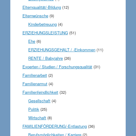
Elternqualität/-Bildung
(12)
Elternwünsche
(9)
Kinderbetreuung
(4)
ERZIEHUNGSLEISTUNG
(51)
Ehe
(6)
ERZIEHUNGSGEHALT / -Einkommen
(11)
RENTE / Babyjahre
(26)
Experten / Studien / Forschungsqualität
(31)
Familienarbeit
(2)
Familienarmut
(4)
Familienfeindlichkeit
(32)
Gesellschaft
(4)
Politik
(25)
Wirtschaft
(8)
FAMILIENFÖRDERUNG/-Entlastung
(36)
Berufsmöglichkeiten / Karriere
(2)