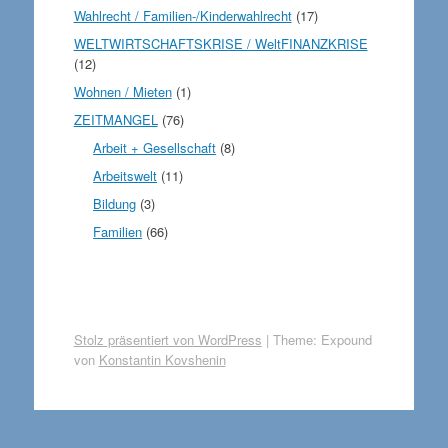
Wahlrecht / Familien-/Kinderwahlrecht
(17)
WELTWIRTSCHAFTSKRISE / WeltFINANZKRISE
(12)
Wohnen / Mieten
(1)
ZEITMANGEL
(76)
Arbeit + Gesellschaft
(8)
Arbeitswelt
(11)
Bildung
(3)
Familien
(66)
Stolz präsentiert von WordPress
|
Theme: Expound
von
Konstantin Kovshenin