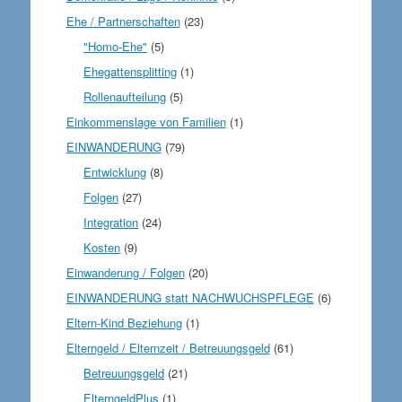
Ehe / Partnerschaften
(23)
"Homo-Ehe"
(5)
Ehegattensplitting
(1)
Rollenaufteilung
(5)
Einkommenslage von Familien
(1)
EINWANDERUNG
(79)
Entwicklung
(8)
Folgen
(27)
Integration
(24)
Kosten
(9)
Einwanderung / Folgen
(20)
EINWANDERUNG statt NACHWUCHSPFLEGE
(6)
Eltern-Kind Beziehung
(1)
Elterngeld / Elternzeit / Betreuungsgeld
(61)
Betreuungsgeld
(21)
ElterngeldPlus
(1)