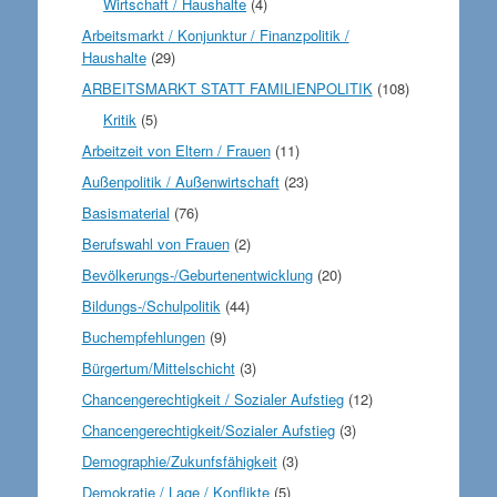
Wirtschaft / Haushalte
(4)
Arbeitsmarkt / Konjunktur / Finanzpolitik /
Haushalte
(29)
ARBEITSMARKT STATT FAMILIENPOLITIK
(108)
Kritik
(5)
Arbeitzeit von Eltern / Frauen
(11)
Außenpolitik / Außenwirtschaft
(23)
Basismaterial
(76)
Berufswahl von Frauen
(2)
Bevölkerungs-/Geburtenentwicklung
(20)
Bildungs-/Schulpolitik
(44)
Buchempfehlungen
(9)
Bürgertum/Mittelschicht
(3)
Chancengerechtigkeit / Sozialer Aufstieg
(12)
Chancengerechtigkeit/Sozialer Aufstieg
(3)
Demographie/Zukunfsfähigkeit
(3)
Demokratie / Lage / Konflikte
(5)