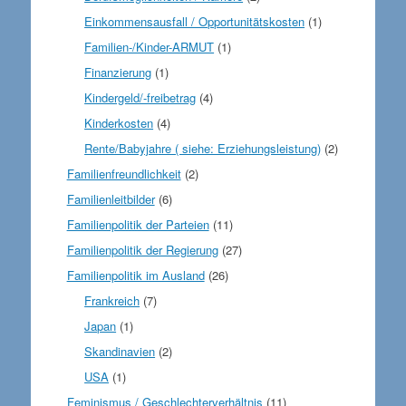
Einkommensausfall / Opportunitätskosten
(1)
Familien-/Kinder-ARMUT
(1)
Finanzierung
(1)
Kindergeld/-freibetrag
(4)
Kinderkosten
(4)
Rente/Babyjahre ( siehe: Erziehungsleistung)
(2)
Familienfreundlichkeit
(2)
Familienleitbilder
(6)
Familienpolitik der Parteien
(11)
Familienpolitik der Regierung
(27)
Familienpolitik im Ausland
(26)
Frankreich
(7)
Japan
(1)
Skandinavien
(2)
USA
(1)
Feminismus / Geschlechterverhältnis
(11)