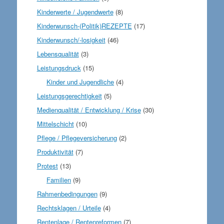
Kinderwerte / Jugendwerte
(8)
Kinderwunsch-(Politik)REZEPTE
(17)
Kinderwunsch/-losigkeit
(46)
Lebensqualität
(3)
Leistungsdruck
(15)
Kinder und Jugendliche
(4)
Leistungsgerechtigkeit
(5)
Medienqualität / Entwicklung / Krise
(30)
Mittelschicht
(10)
Pflege / Pflegeversicherung
(2)
Produktivität
(7)
Protest
(13)
Familien
(9)
Rahmenbedingungen
(9)
Rechtsklagen / Urteile
(4)
Rentenlage / Rentenreformen
(7)