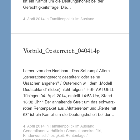
ist ein Kampf um die Deutungshoheit bei der
Gerechtigkeitsfrage: Die…
4. April 2014
in
Familienpolitik im Ausland
.
Vorbild_Oesterreich_040414p
Lernen von den Nachbarn: Das Schrumpf-Altern
„generationengerecht gestalten“ oder seine
Ursachen angehen? / Österreich will dem „Modell
Deutschland“ (lieber) nicht folgen ° HBF-AKTUELL
Tübingen 04. April 2014, erstellt 14:58 Uhr, Stand
18:32 Uhr ° Der anhaltende Streit um das schwarz-
roten Rentenpaket aus „Mütterrente“ und „Rente mit
63“ ist ein Kampf um die Deutungshoheit bei der…
4. April 2014
in
Familienpolitik im Ausland
,
Generationenverhältnis / Generationenkonflikt
,
Kinderwunsch/-losigkeit
,
Rentenlage /
Rentenreformen
.