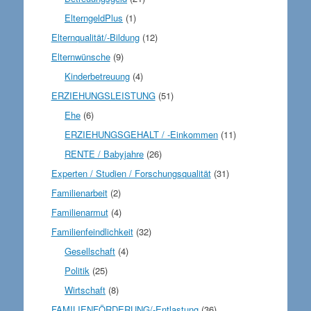
ElterngeldPlus
(1)
Elternqualität/-Bildung
(12)
Elternwünsche
(9)
Kinderbetreuung
(4)
ERZIEHUNGSLEISTUNG
(51)
Ehe
(6)
ERZIEHUNGSGEHALT / -Einkommen
(11)
RENTE / Babyjahre
(26)
Experten / Studien / Forschungsqualität
(31)
Familienarbeit
(2)
Familienarmut
(4)
Familienfeindlichkeit
(32)
Gesellschaft
(4)
Politik
(25)
Wirtschaft
(8)
FAMILIENFÖRDERUNG/-Entlastung
(36)