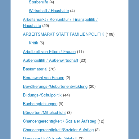
Sterbehilfe
(4)
Wirtschaft / Haushalte
(4)
Arbeitsmarkt / Konjunktur / Finanzpolitik /
Haushalte
(29)
ARBEITSMARKT STATT FAMILIENPOLITIK
(108)
Kritik
(5)
Arbeitzeit von Eltern / Frauen
(11)
Außenpolitik / Außenwirtschaft
(23)
Basismaterial
(76)
Berufswahl von Frauen
(2)
Bevölkerungs-/Geburtenentwicklung
(20)
Bildungs-/Schulpolitik
(44)
Buchempfehlungen
(9)
Bürgertum/Mittelschicht
(3)
Chancengerechtigkeit / Sozialer Aufstieg
(12)
Chancengerechtigkeit/Sozialer Aufstieg
(3)
Demographie/Zukunfsfähigkeit
(3)