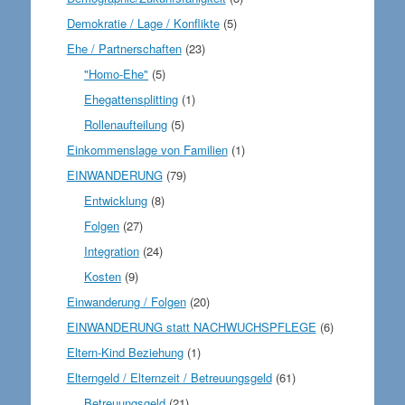
Demokratie / Lage / Konflikte
(5)
Ehe / Partnerschaften
(23)
"Homo-Ehe"
(5)
Ehegattensplitting
(1)
Rollenaufteilung
(5)
Einkommenslage von Familien
(1)
EINWANDERUNG
(79)
Entwicklung
(8)
Folgen
(27)
Integration
(24)
Kosten
(9)
Einwanderung / Folgen
(20)
EINWANDERUNG statt NACHWUCHSPFLEGE
(6)
Eltern-Kind Beziehung
(1)
Elterngeld / Elternzeit / Betreuungsgeld
(61)
Betreuungsgeld
(21)