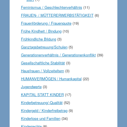
Feminismus / Geschlechterverhältnis
(11)
FRAUEN- / MÜTTERERWERBSTÄTIGKEIT
(6)
Frauenförderung / Frauenquote
(19)
Frühe Kindheit / Bindung
(10)
Frühkindliche Bildung
(3)
Ganztagsbetreuung/Schulen
(5)
Generationenverhältnis / Generationenkonflikt
(39)
Gesellschaftliche Stabilität
(3)
Hausfrauen / Vollzeiteltern
(3)
HUMANVERMÖGEN / Humankapital
(22)
Jugendwerte
(3)
KAPITAL STATT KINDER
(17)
Kinderbetreuung/-Qualität
(52)
Kindergeld / Kinderfreibetrag
(9)
Kinderlose und Familien
(34)
Kinderrechte
(8)